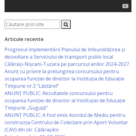
Serviciul
Juridic
Serviciul
Articole recente
Progresul implementării Planului de îmbunătățirea și
în
dezvoltare a Serviciului de transport public local
Reglementarea
Călărași-Nișcani-Tuzara pe parcursul anilor 2024-2027
Anunț cu privire la prelungirea concursului pentru
Regimului
ocuparea funcţiei de director la Instituția de Educație
Funciar
Timpurie nr.3 ”Lăstărel”
ANUNȚ PUBLIC: Rezultatele concursului pentru
Serviciul
ocuparea funcției de director al Instituției de Educație
Timpurie „Guguță”
Relaţii
ANUNȚ PUBLIC: A fost emis Acordul de Mediu pentru
cu
construcția Centrului de Colectare prin Aport Voluntar
(CAV) din str. Călărașilor
Publicul