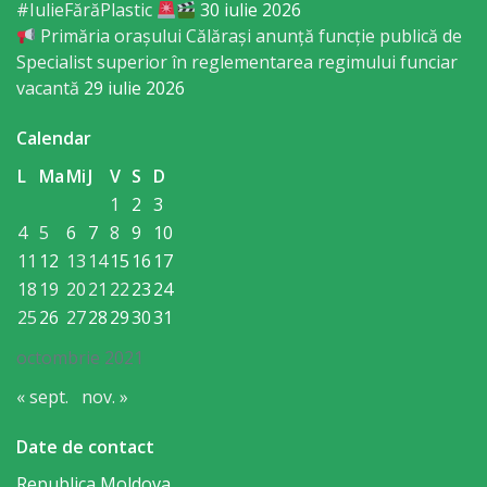
Regulament
#IulieFărăPlastic
30 iulie 2026
Primăria orașului Călărași anunță funcție publică de
Specialist superior în reglementarea regimului funciar
Consiliul
vacantă
29 iulie 2026
local
Calendar
Secretarul
L
Ma
Mi
J
V
S
D
Consiliului
1
2
3
4
5
6
7
8
9
10
Consilieri
11
12
13
14
15
16
17
18
19
20
21
22
23
24
Comisii
25
26
27
28
29
30
31
de
octombrie 2021
specialitate
« sept.
nov. »
Date de contact
Regulamentul
Republica Moldova