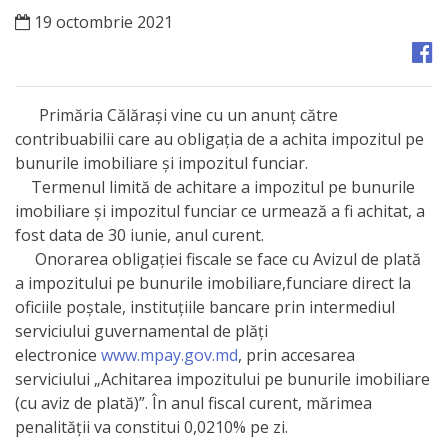
Orașe
19 octombrie 2021
înfrățite
Strategii
Primăria Călărași vine cu un anunț către
contribuabilii care au obligația de a achita impozitul pe
Registrul
bunurile imobiliare și impozitul funciar.
de
Termenul limită de achitare a impozitul pe bunurile
imobiliare și impozitul funciar ce urmează a fi achitat, a
Stat
fost data de 30 iunie, anul curent.
al
Onorarea obligației fiscale se face cu Avizul de plată
a impozitului pe bunurile imobiliare,funciare direct la
Actelor
oficiile poștale, instituțiile bancare prin intermediul
Locale
serviciului guvernamental de plăți
electronice
www.mpay.gov.md
, prin accesarea
Primăria
serviciului „Achitarea impozitului pe bunurile imobiliare
(cu aviz de plată)”. În anul fiscal curent, mărimea
Aparatul
penalităţii va constitui 0,0210% pe zi.