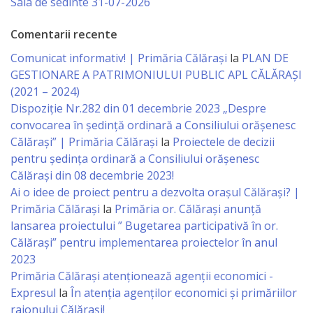
Sala de sedinte 31-07-2026
Specialist
Comentarii recente
în
Comunicat informativ! | Primăria Călărași
la
PLAN DE
GESTIONARE A PATRIMONIULUI PUBLIC APL CĂLĂRAȘI
Construcţii,
(2021 – 2024)
Gospodărie
Dispoziție Nr.282 din 01 decembrie 2023 „Despre
convocarea în ședință ordinară a Consiliului orășenesc
Comunală
Călărași” | Primăria Călărași
la
Proiectele de decizii
şi
pentru ședința ordinară a Consiliului orășenesc
Călărași din 08 decembrie 2023!
Drumuri
Ai o idee de proiect pentru a dezvolta orașul Călărași? |
Primăria Călărași
la
Primăria or. Călărași anunță
Specialist
lansarea proiectului ” Bugetarea participativă în or.
în
Călărași” pentru implementarea proiectelor în anul
2023
Problemele
Primăria Călăraşi atenţionează agenţii economici -
Antreprenoriat,
Expresul
la
În atenția agenților economici și primăriilor
raionului Călărași!