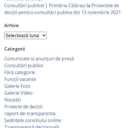
Business
Consultări publice! | Primăria Călărași
la
Proiectele de
şi
decizii pentru consultări publice din 13 noiembrie 2021
Comerţ
Arhive
Arhive
Specialist
în
Categorii
Problemele
Comunicate și anunțuri de presă
Consultări publice
Tineretului
Fără categorie
şi
Funcții vacante
Galerie Foto
Sportului
Galerie Video
Noutăți
Specialist
Proiecte de decizii
pentru
raport-de-transparenta
Ședințele consiliului online
Planificare,
Transparență decizională