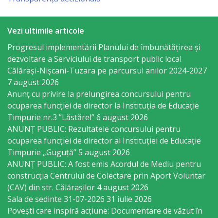
Economist
Vezi ultimile articole
Primar
Progresul implementării Planului de îmbunătățirea și
Viceprimarii
dezvoltare a Serviciului de transport public local
Călărași-Nișcani-Tuzara pe parcursul anilor 2024-2027
7 august 2026
Specialist
Anunț cu privire la prelungirea concursului pentru
Relații
ocuparea funcţiei de director la Instituția de Educație
Timpurie nr.3 ”Lăstărel”
6 august 2026
cu
ANUNȚ PUBLIC: Rezultatele concursului pentru
Publicul,
ocuparea funcției de director al Instituției de Educație
Timpurie „Guguță”
5 august 2026
Operator
ANUNȚ PUBLIC: A fost emis Acordul de Mediu pentru
CISC
construcția Centrului de Colectare prin Aport Voluntar
(CAV) din str. Călărașilor
4 august 2026
Organigrama
Sala de sedinte 31-07-2026
31 iulie 2026
Povești care inspiră acțiune: Documentare de văzut în