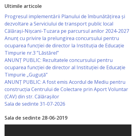
Primăriei
Ultimile articole
Progresul implementării Planului de îmbunătățirea și
Lista
dezvoltare a Serviciului de transport public local
colaboratorilor
Călărași-Nișcani-Tuzara pe parcursul anilor 2024-2027
Anunț cu privire la prelungirea concursului pentru
Primăriei
ocuparea funcţiei de director la Instituția de Educație
Călăraşi
Timpurie nr.3 ”Lăstărel”
ANUNȚ PUBLIC: Rezultatele concursului pentru
ocuparea funcției de director al Instituției de Educație
Contabilitate
Timpurie „Guguță”
ANUNȚ PUBLIC: A fost emis Acordul de Mediu pentru
Serviciul
construcția Centrului de Colectare prin Aport Voluntar
Arhitectură
(CAV) din str. Călărașilor
Sala de sedinte 31-07-2026
şi
Urbanism
Sala de sedinte 28-06-2019
Serviciul