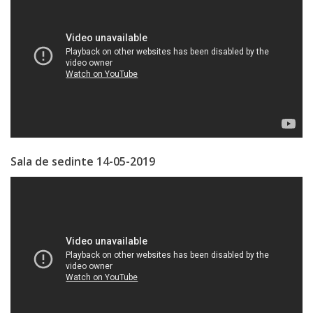
de
Atragere
a
Investiţiilor
Serviciul
de
Sala de sedinte 14-05-2019
Colectare
a
Impozitelor
şi
Taxelor
Locale