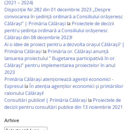
(2021 – 2024)
primăriei
Dispoziție Nr.282 din 01 decembrie 2023 „Despre
convocarea în ședință ordinară a Consiliului orășenesc
Instituții
Călărași” | Primăria Călărași
la
Proiectele de decizii
pentru ședința ordinară a Consiliului orășenesc
subordonate
Călărași din 08 decembrie 2023!
Ai o idee de proiect pentru a dezvolta orașul Călărași? |
IET
Primăria Călărași
la
Primăria or. Călărași anunță
lansarea proiectului ” Bugetarea participativă în or.
Lăstărel
Călărași” pentru implementarea proiectelor în anul
2023
IET
Primăria Călăraşi atenţionează agenţii economici -
Guguță
Expresul
la
În atenția agenților economici și primăriilor
raionului Călărași!
IET
Consultări publice! | Primăria Călărași
la
Proiectele de
decizii pentru consultări publice din 13 noiembrie 2021
DoReMiCii
Arhive
Școala