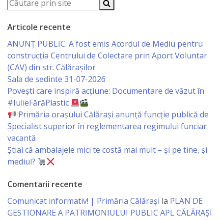
Consiliului
Dispoziții
Articole recente
ANUNȚ PUBLIC: A fost emis Acordul de Mediu pentru
Proiecte
construcția Centrului de Colectare prin Aport Voluntar
(CAV) din str. Călărașilor
de
Sala de sedinte 31-07-2026
decizii
Povești care inspiră acțiune: Documentare de văzut în
#IulieFărăPlastic
Deciziile
Primăria orașului Călărași anunță funcție publică de
Specialist superior în reglementarea regimului funciar
Consiliului
vacantă
Știai că ambalajele mici te costă mai mult – și pe tine, și
Consiliul
mediul?
de
Comentarii recente
tineret
Comunicat informativ! | Primăria Călărași
la
PLAN DE
GESTIONARE A PATRIMONIULUI PUBLIC APL CĂLĂRAȘI
Activitatea