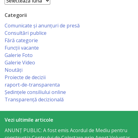
Arhive
sportivă
Categorii
„Mihai
Comunicate și anunțuri de presă
Viteazul”
Consultări publice
Fără categorie
Școala
Funcții vacante
Galerie Foto
Sportivă
Galerie Video
Specializată
Noutăți
Proiecte de decizii
de
raport-de-transparenta
Rezerve
Ședințele consiliului online
Transparență decizională
Olimpice
Călărași
Vezi ultimile articole
Stadionul
ANUNȚ PUBLIC: A fost emis Acordul de Mediu pentru
construcția Centrului de Colectare prin Aport Voluntar