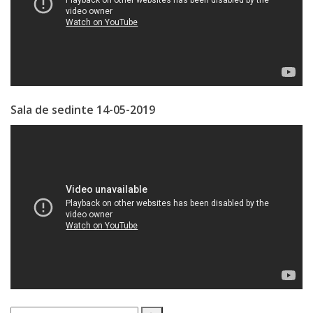
Regulament
Consiliul
local
Secretarul
Sala de sedinte 14-05-2019
Consiliului
Consilieri
Comisii
de
specialitate
Regulamentul