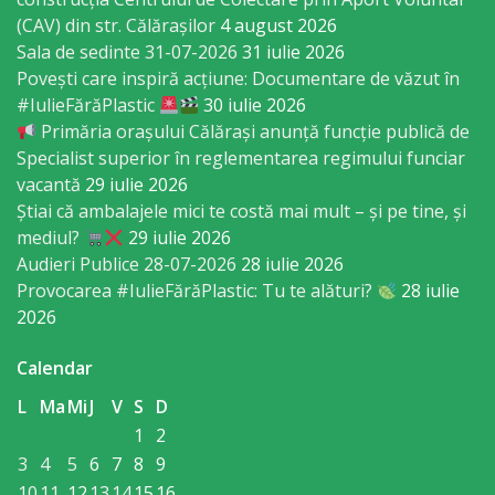
orășenesc
(CAV) din str. Călărașilor
4 august 2026
Sala de sedinte 31-07-2026
31 iulie 2026
Muzeul
Povești care inspiră acțiune: Documentare de văzut în
de
#IulieFărăPlastic
30 iulie 2026
Primăria orașului Călărași anunță funcție publică de
Istorie
Specialist superior în reglementarea regimului funciar
şi
vacantă
29 iulie 2026
Știai că ambalajele mici te costă mai mult – și pe tine, și
Etnografie
mediul?
29 iulie 2026
„Dumitru
Audieri Publice 28-07-2026
28 iulie 2026
Provocarea #IulieFărăPlastic: Tu te alături?
28 iulie
Scvorțov-
2026
Russu”
Calendar
or.
L
Ma
Mi
J
V
S
D
Călăraşi
1
2
3
4
5
6
7
8
9
Î.M.
10
11
12
13
14
15
16