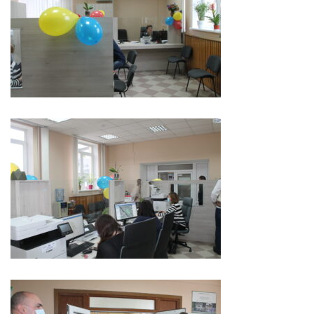
Serviciul
Juridic
Serviciul
în
Reglementarea
Regimului
Funciar
Serviciul
Relaţii
cu
Publicul