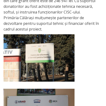
din care grant oferit este de 246 941 lei. Cu suportul
Primăriei
donatorilor au fost achiziționate tehnica necesară,
softul, și instruirea funcționarilor CISC-ului.
Lista
Primăria Călărași mulțumește partenerilor de
dezvoltare pentru suportul tehnic și financiar oferit în
colaboratorilor
cadrul acestui proiect.
Primăriei
Călăraşi
Contabilitate
Serviciul
Arhitectură
şi
Urbanism
Serviciul