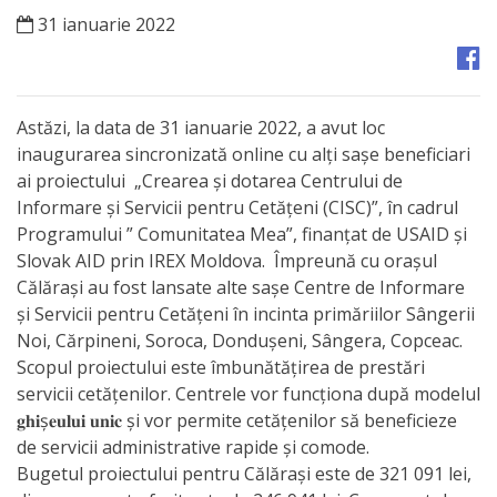
Orașe
31 ianuarie 2022
înfrățite
Strategii
Astăzi, la data de 31 ianuarie 2022, a avut loc
inaugurarea sincronizată online cu alți sașe beneficiari
Registrul
ai proiectului „Crearea și dotarea Centrului de
de
Informare și Servicii pentru Cetățeni (CISC)”, în cadrul
Programului ” Comunitatea Mea”, finanțat de USAID și
Stat
Slovak AID prin IREX Moldova. Împreună cu orașul
al
Călărași au fost lansate alte sașe Centre de Informare
și Servicii pentru Cetățeni în incinta primăriilor Sângerii
Actelor
Noi, Cărpineni, Soroca, Dondușeni, Sângera, Copceac.
Locale
Scopul proiectului este îmbunătățirea de prestări
servicii cetățenilor. Centrele vor funcționa după modelul
Primăria
𝐠𝐡𝐢ș𝐞𝐮𝐥𝐮𝐢 𝐮𝐧𝐢𝐜 și vor permite cetățenilor să beneficieze
de servicii administrative rapide și comode.
Aparatul
Bugetul proiectului pentru Călărași este de 321 091 lei,