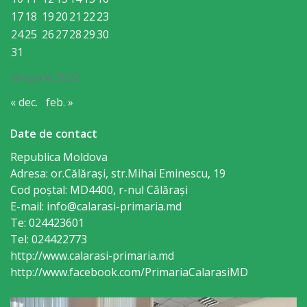
Gospodăria
17
18
19
20
21
22
23
24
25
26
27
28
29
30
Comunal
31
Locativă
ianuarie 2022
Centrul
« dec.
feb. »
de
Date de contact
Tineret
Republica Moldova
Adresa: or.Călăraşi, str.Mihai Eminescu, 19
Noutăți
Cod poștal: MD4400, r-nul Călăraşi
E-mail: info@calarasi-primaria.md
Cultură/tineret/sport
Te: 024423601
Tel: 024422773
Programe
http://www.calarasi-primaria.md
http://www.facebook.com/PrimariaCalarasiMD
de
activitate