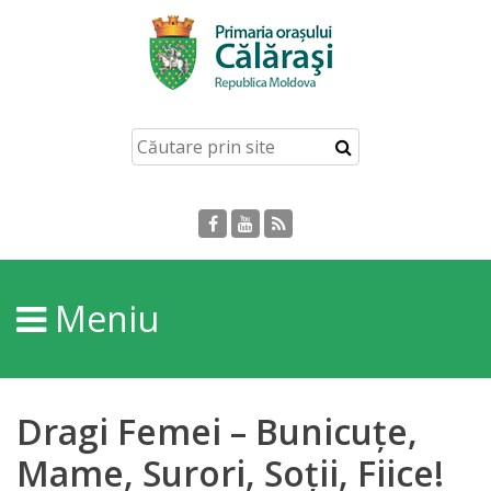
Acasă
Despre
orașul
Călărași
Istoria
Meniu
Orașului
Personalități
Dragi Femei – Bunicuțe,
Regulamente
Mame, Surori, Soții, Fiice!