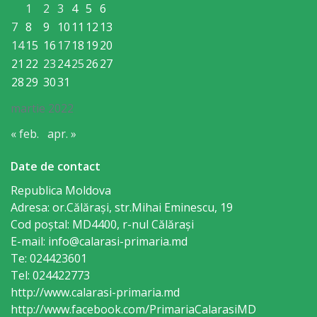
orășenesc
1
2
3
4
5
6
7
8
9
10
11
12
13
Muzeul
14
15
16
17
18
19
20
de
21
22
23
24
25
26
27
28
29
30
31
Istorie
martie 2022
şi
« feb.
apr. »
Etnografie
„Dumitru
Date de contact
Scvorțov-
Republica Moldova
Adresa: or.Călăraşi, str.Mihai Eminescu, 19
Russu”
Cod poștal: MD4400, r-nul Călăraşi
or.
E-mail: info@calarasi-primaria.md
Te: 024423601
Călăraşi
Tel: 024422773
http://www.calarasi-primaria.md
Î.M.
http://www.facebook.com/PrimariaCalarasiMD