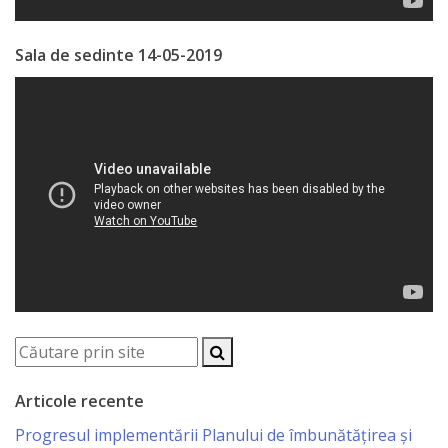
Economist
Sala de sedinte 14-05-2019
Primar
Viceprimarii
Specialist
Relații
cu
Publicul,
Operator
CISC
Articole recente
Organigrama
Progresul implementării Planului de îmbunătățirea și