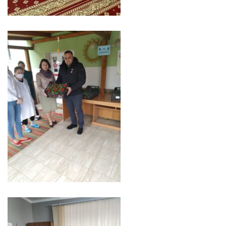
Serviciul
Juridic
Serviciul
în
Reglementarea
Regimului
Funciar
Serviciul
Relaţii
cu
Publicul