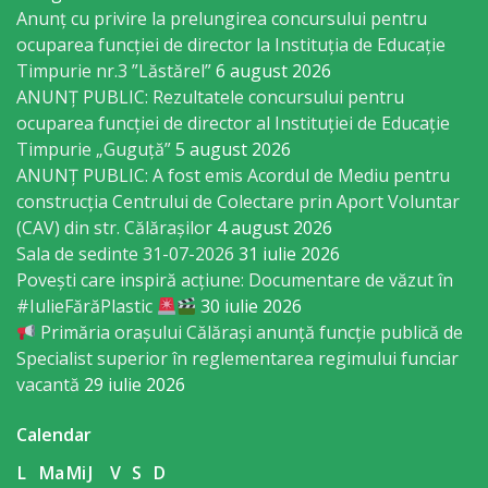
Anunț cu privire la prelungirea concursului pentru
sportivă
ocuparea funcţiei de director la Instituția de Educație
„Mihai
Timpurie nr.3 ”Lăstărel”
6 august 2026
ANUNȚ PUBLIC: Rezultatele concursului pentru
Viteazul”
ocuparea funcției de director al Instituției de Educație
Timpurie „Guguță”
5 august 2026
Școala
ANUNȚ PUBLIC: A fost emis Acordul de Mediu pentru
Sportivă
construcția Centrului de Colectare prin Aport Voluntar
(CAV) din str. Călărașilor
4 august 2026
Specializată
Sala de sedinte 31-07-2026
31 iulie 2026
de
Povești care inspiră acțiune: Documentare de văzut în
#IulieFărăPlastic
30 iulie 2026
Rezerve
Primăria orașului Călărași anunță funcție publică de
Olimpice
Specialist superior în reglementarea regimului funciar
vacantă
29 iulie 2026
Călărași
Calendar
Stadionul
L
Ma
Mi
J
V
S
D