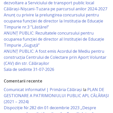
Regulament
dezvoltare a Serviciului de transport public local
Călărași-Nișcani-Tuzara pe parcursul anilor 2024-2027
Anunț cu privire la prelungirea concursului pentru
Consiliul
ocuparea funcţiei de director la Instituția de Educație
local
Timpurie nr.3 ”Lăstărel”
ANUNȚ PUBLIC: Rezultatele concursului pentru
Secretarul
ocuparea funcției de director al Instituției de Educație
Timpurie „Guguță”
Consiliului
ANUNȚ PUBLIC: A fost emis Acordul de Mediu pentru
construcția Centrului de Colectare prin Aport Voluntar
Consilieri
(CAV) din str. Călărașilor
Sala de sedinte 31-07-2026
Comisii
Comentarii recente
de
Comunicat informativ! | Primăria Călărași
la
PLAN DE
specialitate
GESTIONARE A PATRIMONIULUI PUBLIC APL CĂLĂRAȘI
(2021 – 2024)
Regulamentul
Dispoziție Nr.282 din 01 decembrie 2023 „Despre