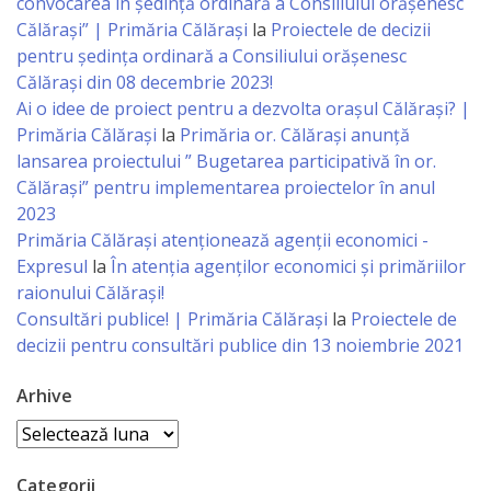
Consiliului
convocarea în ședință ordinară a Consiliului orășenesc
Călărași” | Primăria Călărași
la
Proiectele de decizii
pentru ședința ordinară a Consiliului orășenesc
Dispoziții
Călărași din 08 decembrie 2023!
Ai o idee de proiect pentru a dezvolta orașul Călărași? |
Proiecte
Primăria Călărași
la
Primăria or. Călărași anunță
de
lansarea proiectului ” Bugetarea participativă în or.
Călărași” pentru implementarea proiectelor în anul
decizii
2023
Primăria Călăraşi atenţionează agenţii economici -
Deciziile
Expresul
la
În atenția agenților economici și primăriilor
Consiliului
raionului Călărași!
Consultări publice! | Primăria Călărași
la
Proiectele de
decizii pentru consultări publice din 13 noiembrie 2021
Consiliul
de
Arhive
tineret
Arhive
Activitatea
Categorii