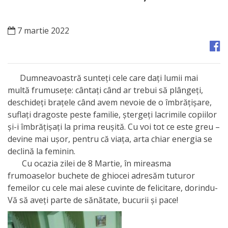
Orașe
înfrățite
7 martie 2022
Strategii
Registrul
Dumneavoastră sunteţi cele care daţi lumii mai
de
multă frumuseţe: cântaţi când ar trebui să plângeţi,
deschideţi braţele când avem nevoie de o îmbrăţişare,
Stat
suflaţi dragoste peste familie, ştergeţi lacrimile copiilor
al
şi-i îmbrăţişaţi la prima reuşită. Cu voi tot ce este greu –
devine mai uşor, pentru că viaţa, arta chiar energia se
Actelor
declină la feminin.
Locale
Cu ocazia zilei de 8 Martie, în mireasma
frumoaselor buchete de ghiocei adresăm tuturor
femeilor cu cele mai alese cuvinte de felicitare, dorindu-
Primăria
Vă să aveți parte de sănătate, bucurii și pace!
Aparatul