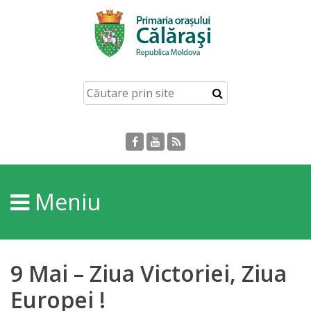
Acasă
Despre
orașul
Călărași
Istoria
Meniu
Orașului
Personalități
9 Mai – Ziua Victoriei, Ziua
Regulamente
Europei !