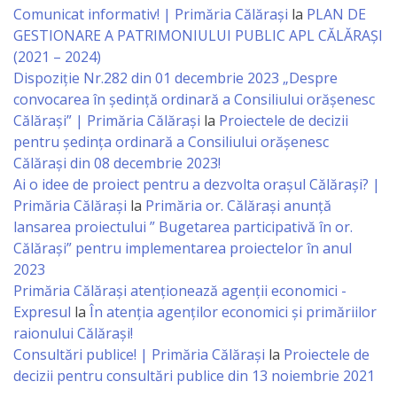
Comunicat informativ! | Primăria Călărași
la
PLAN DE
Specialist
GESTIONARE A PATRIMONIULUI PUBLIC APL CĂLĂRAȘI
(2021 – 2024)
în
Dispoziție Nr.282 din 01 decembrie 2023 „Despre
Construcţii,
convocarea în ședință ordinară a Consiliului orășenesc
Călărași” | Primăria Călărași
la
Proiectele de decizii
Gospodărie
pentru ședința ordinară a Consiliului orășenesc
Comunală
Călărași din 08 decembrie 2023!
Ai o idee de proiect pentru a dezvolta orașul Călărași? |
şi
Primăria Călărași
la
Primăria or. Călărași anunță
Drumuri
lansarea proiectului ” Bugetarea participativă în or.
Călărași” pentru implementarea proiectelor în anul
2023
Specialist
Primăria Călăraşi atenţionează agenţii economici -
în
Expresul
la
În atenția agenților economici și primăriilor
raionului Călărași!
Problemele
Consultări publice! | Primăria Călărași
la
Proiectele de
Antreprenoriat,
decizii pentru consultări publice din 13 noiembrie 2021