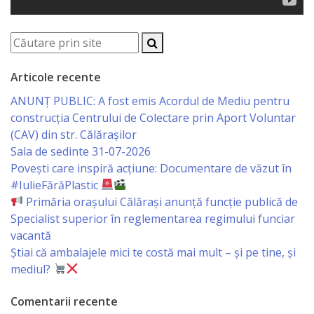
Serviciul
Juridic
Articole recente
Serviciul
ANUNȚ PUBLIC: A fost emis Acordul de Mediu pentru
în
construcția Centrului de Colectare prin Aport Voluntar
(CAV) din str. Călărașilor
Reglementarea
Sala de sedinte 31-07-2026
Regimului
Povești care inspiră acțiune: Documentare de văzut în
#IulieFărăPlastic
Funciar
Primăria orașului Călărași anunță funcție publică de
Specialist superior în reglementarea regimului funciar
Serviciul
vacantă
Știai că ambalajele mici te costă mai mult – și pe tine, și
Relaţii
mediul?
cu
Comentarii recente
Publicul