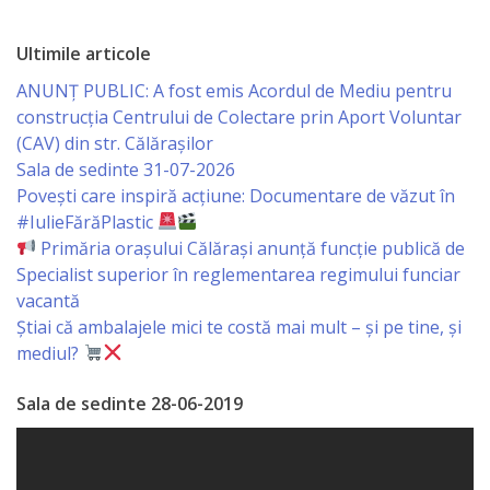
Primăriei
Ultimile articole
Lista
ANUNȚ PUBLIC: A fost emis Acordul de Mediu pentru
colaboratorilor
construcția Centrului de Colectare prin Aport Voluntar
(CAV) din str. Călărașilor
Primăriei
Sala de sedinte 31-07-2026
Călăraşi
Povești care inspiră acțiune: Documentare de văzut în
#IulieFărăPlastic
Contabilitate
Primăria orașului Călărași anunță funcție publică de
Specialist superior în reglementarea regimului funciar
vacantă
Serviciul
Știai că ambalajele mici te costă mai mult – și pe tine, și
Arhitectură
mediul?
şi
Sala de sedinte 28-06-2019
Urbanism
Serviciul