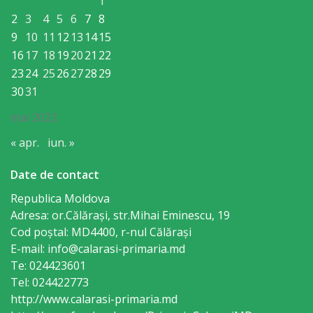
1
Regulament
2
3
4
5
6
7
8
9
10
11
12
13
14
15
Consiliul
16
17
18
19
20
21
22
local
23
24
25
26
27
28
29
30
31
Secretarul
mai 2022
Consiliului
« apr.
iun. »
Consilieri
Date de contact
Republica Moldova
Comisii
Adresa: or.Călăraşi, str.Mihai Eminescu, 19
de
Cod poștal: MD4400, r-nul Călăraşi
E-mail: info@calarasi-primaria.md
specialitate
Te: 024423601
Tel: 024422773
Regulamentul
http://www.calarasi-primaria.md