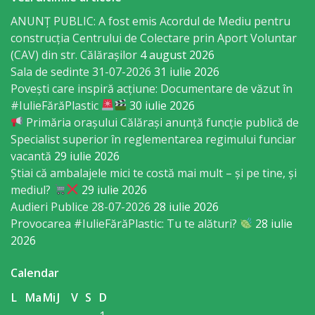
Economist
ANUNȚ PUBLIC: A fost emis Acordul de Mediu pentru
construcția Centrului de Colectare prin Aport Voluntar
Primar
(CAV) din str. Călărașilor
4 august 2026
Sala de sedinte 31-07-2026
31 iulie 2026
Viceprimarii
Povești care inspiră acțiune: Documentare de văzut în
#IulieFărăPlastic
30 iulie 2026
Specialist
Primăria orașului Călărași anunță funcție publică de
Specialist superior în reglementarea regimului funciar
Relații
vacantă
29 iulie 2026
cu
Știai că ambalajele mici te costă mai mult – și pe tine, și
mediul?
29 iulie 2026
Publicul,
Audieri Publice 28-07-2026
28 iulie 2026
Operator
Provocarea #IulieFărăPlastic: Tu te alături?
28 iulie
2026
CISC
Calendar
Organigrama
L
Ma
Mi
J
V
S
D