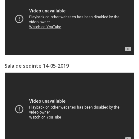
de
Atragere
a
Investiţiilor
Serviciul
Sala de sedinte 14-05-2019
de
Colectare
a
Impozitelor
şi
Taxelor
Locale