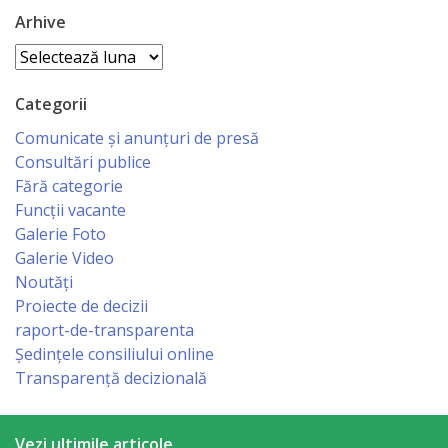
Business
Arhive
şi
Arhive
Comerţ
Categorii
Specialist
Comunicate și anunțuri de presă
în
Consultări publice
Fără categorie
Problemele
Funcții vacante
Tineretului
Galerie Foto
Galerie Video
şi
Noutăți
Sportului
Proiecte de decizii
raport-de-transparenta
Ședințele consiliului online
Specialist
Transparență decizională
pentru
Planificare,
Vezi ultimile articole