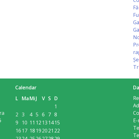
Fă
Fu
Ga
Ga
No
Pr
ra
Șe
Tr
Calendar
Da
Re
L
Ma
Mi
J
V
S
D
Ad
1
ra
Co
2
3
4
5
6
7
8
6
E-
9
10
11
12
13
14
15
Te
16
17
18
19
20
21
22
Te
23
24
25
26
27
28
29