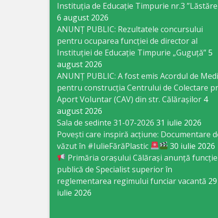
Business
Instituția de Educație Timpurie nr.3 ”Lăstăre
6 august 2026
şi
ANUNȚ PUBLIC: Rezultatele concursului
Comerţ
pentru ocuparea funcției de director al
Instituției de Educație Timpurie „Guguță”
5
Specialist
august 2026
ANUNȚ PUBLIC: A fost emis Acordul de Med
în
pentru construcția Centrului de Colectare pr
Problemele
Aport Voluntar (CAV) din str. Călărașilor
4
august 2026
Tineretului
Sala de sedinte 31-07-2026
31 iulie 2026
şi
Povești care inspiră acțiune: Documentare d
văzut în #IulieFărăPlastic
30 iulie 2026
Sportului
Primăria orașului Călărași anunță funcție
publică de Specialist superior în
Specialist
reglementarea regimului funciar vacantă
29
pentru
iulie 2026
Planificare,