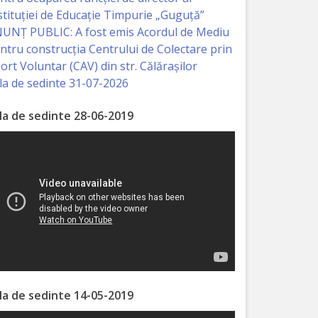
stituției de Educație Timpurie „Guguță”
UNȚ PUBLIC: A fost emis Acordul de Mediu
ntru construcția Centrului de Colectare prin
ort Voluntar (CAV) din str. Călărașilor
la de sedinte 31-07-2026
la de sedinte 28-06-2019
la de sedinte 14-05-2019