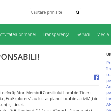
ctivitatea primăriei
Transparență
Servicii
Media
SPONSABILI!
Ul
Pr
îm
tr
pe
An
pe
t neîncăpător. Membrii Consiliului Local de Tineri
In
ia „EcoExplorers” au lucrat planul local de activități de
AN
nți și tineri.
pe
 ale țării: Ungheni, Călărași, Hîncești, Nisporeni și