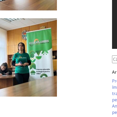
Ar
Pr
îm
tr
pe
An
pe