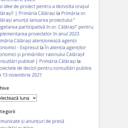
 o idee de proiect pentru a dezvolta orașul
lărași? | Primăria Călărași
la
Primăria or.
lărași anunță lansarea proiectului ”
getarea participativă în or. Călărași” pentru
plementarea proiectelor în anul 2023
imăria Călăraşi atenţionează agenţii
onomici - Expresul
la
În atenția agenților
onomici și primăriilor raionului Călărași!
nsultări publice! | Primăria Călărași
la
oiectele de decizii pentru consultări publice
n 13 noiembrie 2021
hive
hive
tegorii
municate și anunțuri de presă
nsultări publice