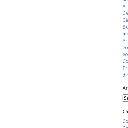
Ai
Că
Că
Bu
im
Pr
ec
ec
Co
Pr
di
Ar
Ar
Ca
Co
Co