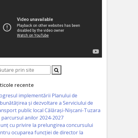
ticole recente
ogresul implementării Planului de
bunătățirea și dezvoltare a Serviciului de
ansport public local Călărași-Nișcani-Tuzara
 parcursul anilor 2024-2027
unț cu privire la prelungirea concursului
ntru ocuparea funcţiei de director la