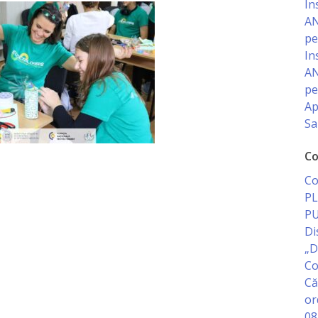
In
AN
pe
In
AN
pe
Ap
Sa
Co
Co
PL
PU
Di
„D
Co
Că
or
08