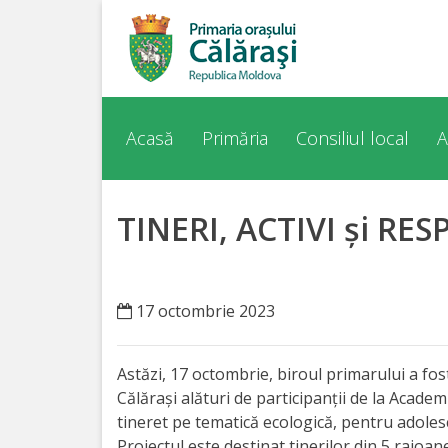
Acasă
Despre
Acasă
Primăria
Consiliul local
A
orașul
Călărași
TINERI, ACTIVI și RE
Istoria
Orașului
17 octombrie 2023
Personalități
Astăzi, 17 octombrie, biroul primarului a fos
Regulamente
Călărași alături de participanții de la Academ
tineret pe tematică ecologică, pentru adolesce
Proiectul este destinat tinerilor din 5 raioane