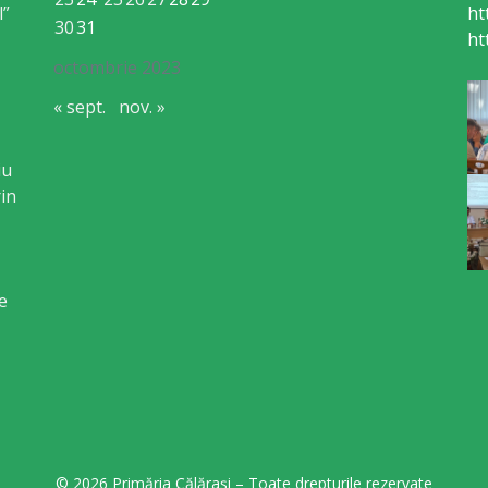
l”
ht
30
31
ht
octombrie 2023
« sept.
nov. »
iu
in
e
© 2026 Primăria Călărași – Toate drepturile rezervate