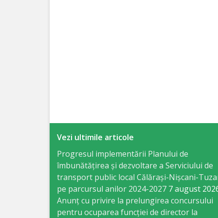
Specialist
în
Construcţii,
Gospodărie
Comunală
şi
Drumuri
Vezi ultimile articole
Specialist
Progresul implementării Planului de
îmbunătățirea și dezvoltare a Serviciului de
în
transport public local Călărași-Nișcani-Tuza
Problemele
pe parcursul anilor 2024-2027
7 august 202
Anunț cu privire la prelungirea concursului
Antreprenoriat,
pentru ocuparea funcţiei de director la