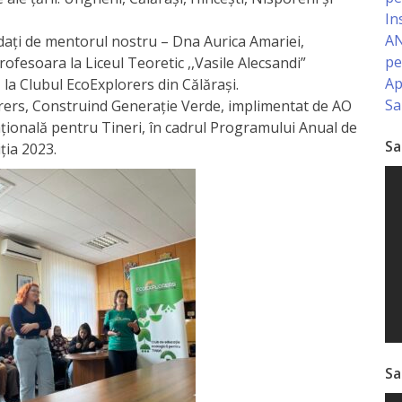
In
AN
ghidați de mentorul nostru – Dna Aurica Amariei,
pe
rofesoara la Liceul Teoretic ,,Vasile Alecsandi”
Ap
la Clubul EcoExplorers din Călărași.
Sa
lorers, Construind Generație Verde, implimentat de AO
ațională pentru Tineri, în cadrul Programului Anual de
Sa
ția 2023.
Sa