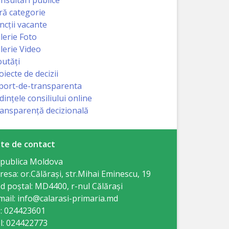
ră categorie
ncții vacante
lerie Foto
lerie Video
utăți
oiecte de decizii
port-de-transparenta
dințele consiliului online
ansparență decizională
te de contact
publica Moldova
resa: or.Călăraşi, str.Mihai Eminescu, 19
d poștal: MD4400, r-nul Călăraşi
mail: info@calarasi-primaria.md
: 024423601
l: 024422773