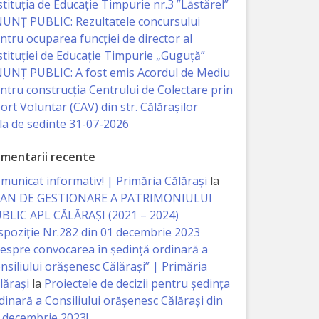
stituția de Educație Timpurie nr.3 ”Lăstărel”
UNȚ PUBLIC: Rezultatele concursului
ntru ocuparea funcției de director al
stituției de Educație Timpurie „Guguță”
UNȚ PUBLIC: A fost emis Acordul de Mediu
ntru construcția Centrului de Colectare prin
ort Voluntar (CAV) din str. Călărașilor
la de sedinte 31-07-2026
mentarii recente
municat informativ! | Primăria Călărași
la
AN DE GESTIONARE A PATRIMONIULUI
BLIC APL CĂLĂRAȘI (2021 – 2024)
spoziție Nr.282 din 01 decembrie 2023
espre convocarea în ședință ordinară a
nsiliului orășenesc Călărași” | Primăria
lărași
la
Proiectele de decizii pentru ședința
dinară a Consiliului orășenesc Călărași din
 decembrie 2023!