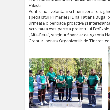
Orașe
Fălești.
înfrățite
Pentru noi, voluntarii și tinerii consilieri, 
specialistul Primăriei și Dna Tatiana Buga, p
Strategii
urmează o perioadă proactivă și interesantă 
Activitatea este parte a proiectului EcoExp
Registrul
„Alfa-Beta”, susținut financiar de Agenția N
Granturi pentru Organizațiile de Tineret, edi
de
Stat
al
Actelor
Locale
Primăria
Aparatul