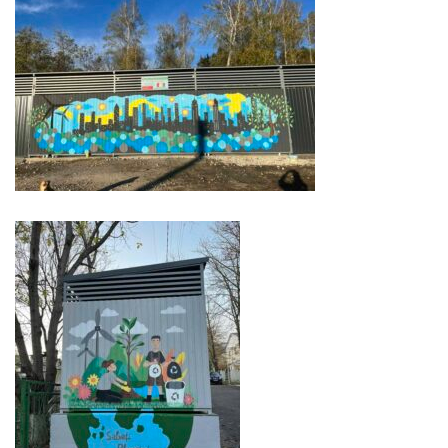
Serviciul
Juridic
Serviciul
în
Reglementarea
Regimului
Funciar
Serviciul
Relaţii
cu
Publicul