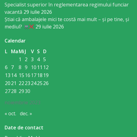
Specialist superior în reglementarea regimului funciar
sportivă
vacantă
29 iulie 2026
„Mihai
Știai că ambalajele mici te costă mai mult – și pe tine, și
mediul?
29 iulie 2026
Viteazul”
Calendar
Școala
L
Ma
Mi
J
V
S
D
Sportivă
1
2
3
4
5
Specializată
6
7
8
9
10
11
12
13
14
15
16
17
18
19
de
20
21
22
23
24
25
26
Rezerve
27
28
29
30
Olimpice
noiembrie 2023
Călărași
« oct.
dec. »
Stadionul
Date de contact