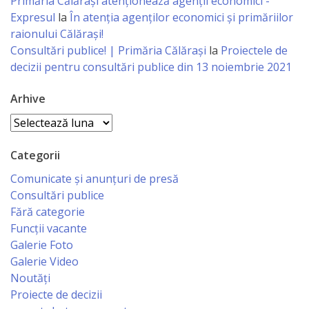
Consiliului
Primăria Călăraşi atenţionează agenţii economici -
Expresul
la
În atenția agenților economici și primăriilor
raionului Călărași!
Dispoziții
Consultări publice! | Primăria Călărași
la
Proiectele de
decizii pentru consultări publice din 13 noiembrie 2021
Proiecte
de
Arhive
decizii
Arhive
Categorii
Deciziile
Comunicate și anunțuri de presă
Consiliului
Consultări publice
Fără categorie
Consiliul
Funcții vacante
de
Galerie Foto
Galerie Video
tineret
Noutăți
Proiecte de decizii
Activitatea