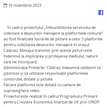
Orașe
16 noiembrie 2023
înfrățite
Strategii
În cadrul proiectului „Îmbunătățirea serviciului de
colectare a deșeurilor menajere la platformele comune”
Registrul
au fost finalizate lucrările de pictare a celor 3 platforme
de
pentru colectarea deșeurilor menajere în orașul
Călărași. Mesajul transmis prin aceste picturi este
Stat
îndemnul la implicarea și protejarea mediului, naturii
al
care ne înconjoară.
Administrația Primăriei Călărași îndeamnă cetățenii să
Actelor
păstreze și să utilizeze responsabil platformele
Locale
construite, dotate și pictate.
Fiecare platformă este dotată cu camere de
Primăria
supraveghere video.
Proiectul este realizat în cadrul Programului Primarii
Aparatul
pentru Creștere Economică finanțat de UE prin UNDP.