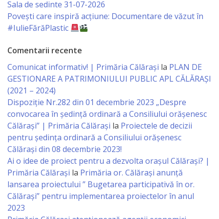
Regulament
Sala de sedinte 31-07-2026
Povești care inspiră acțiune: Documentare de văzut în
#IulieFărăPlastic
Consiliul
local
Comentarii recente
Comunicat informativ! | Primăria Călărași
la
PLAN DE
Secretarul
GESTIONARE A PATRIMONIULUI PUBLIC APL CĂLĂRAȘI
Consiliului
(2021 – 2024)
Dispoziție Nr.282 din 01 decembrie 2023 „Despre
convocarea în ședință ordinară a Consiliului orășenesc
Consilieri
Călărași” | Primăria Călărași
la
Proiectele de decizii
pentru ședința ordinară a Consiliului orășenesc
Comisii
Călărași din 08 decembrie 2023!
de
Ai o idee de proiect pentru a dezvolta orașul Călărași? |
Primăria Călărași
la
Primăria or. Călărași anunță
specialitate
lansarea proiectului ” Bugetarea participativă în or.
Călărași” pentru implementarea proiectelor în anul
Regulamentul
2023