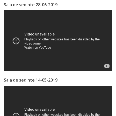
Business
Sala de sedinte 28-06-2019
şi
Comerţ
Specialist
în
Problemele
Tineretului
şi
Sportului
Sala de sedinte 14-05-2019
Specialist
pentru
Planificare,