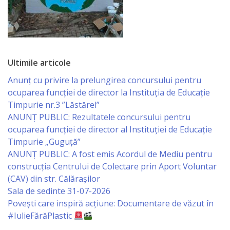
Specialist
în
Construcţii,
Ultimile articole
Gospodărie
Anunț cu privire la prelungirea concursului pentru
ocuparea funcţiei de director la Instituția de Educație
Comunală
Timpurie nr.3 ”Lăstărel”
şi
ANUNȚ PUBLIC: Rezultatele concursului pentru
ocuparea funcției de director al Instituției de Educație
Drumuri
Timpurie „Guguță”
ANUNȚ PUBLIC: A fost emis Acordul de Mediu pentru
Specialist
construcția Centrului de Colectare prin Aport Voluntar
în
(CAV) din str. Călărașilor
Sala de sedinte 31-07-2026
Problemele
Povești care inspiră acțiune: Documentare de văzut în
Antreprenoriat,
#IulieFărăPlastic