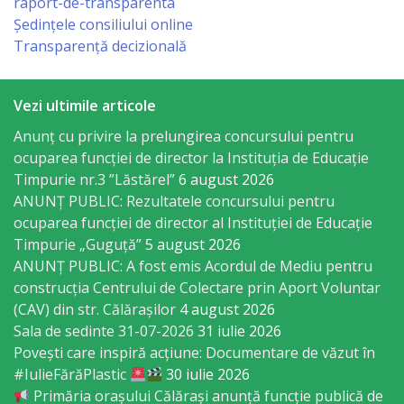
raport-de-transparenta
Ședințele consiliului online
primăriei
Transparență decizională
Instituții
subordonate
Vezi ultimile articole
Anunț cu privire la prelungirea concursului pentru
IET
ocuparea funcţiei de director la Instituția de Educație
Timpurie nr.3 ”Lăstărel”
6 august 2026
Lăstărel
ANUNȚ PUBLIC: Rezultatele concursului pentru
ocuparea funcției de director al Instituției de Educație
IET
Timpurie „Guguță”
5 august 2026
Guguță
ANUNȚ PUBLIC: A fost emis Acordul de Mediu pentru
construcția Centrului de Colectare prin Aport Voluntar
(CAV) din str. Călărașilor
4 august 2026
IET
Sala de sedinte 31-07-2026
31 iulie 2026
DoReMiCii
Povești care inspiră acțiune: Documentare de văzut în
#IulieFărăPlastic
30 iulie 2026
Școala
Primăria orașului Călărași anunță funcție publică de