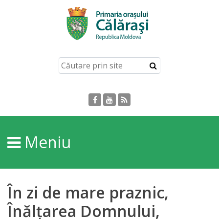
Acasă
Despre
orașul
Călărași
Istoria
Meniu
Orașului
Personalități
În zi de mare praznic,
Regulamente
Înălțarea Domnului,