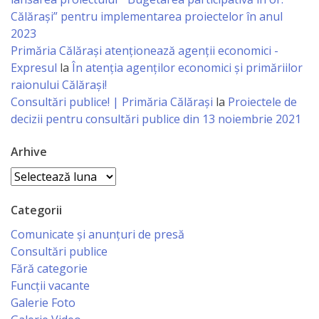
Business
Călărași” pentru implementarea proiectelor în anul
şi
2023
Primăria Călăraşi atenţionează agenţii economici -
Comerţ
Expresul
la
În atenția agenților economici și primăriilor
raionului Călărași!
Specialist
Consultări publice! | Primăria Călărași
la
Proiectele de
în
decizii pentru consultări publice din 13 noiembrie 2021
Problemele
Arhive
Tineretului
Arhive
şi
Categorii
Sportului
Comunicate și anunțuri de presă
Consultări publice
Specialist
Fără categorie
pentru
Funcții vacante
Galerie Foto
Planificare,