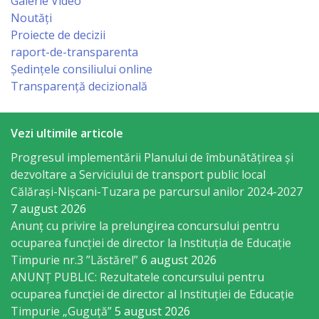
Galerie Video
Economist
Noutăți
Proiecte de decizii
Primar
raport-de-transparenta
Ședințele consiliului online
Viceprimarii
Transparență decizională
Specialist
Vezi ultimile articole
Relații
Progresul implementării Planului de îmbunătățirea și
cu
dezvoltare a Serviciului de transport public local
Călărași-Nișcani-Tuzara pe parcursul anilor 2024-2027
Publicul,
7 august 2026
Operator
Anunț cu privire la prelungirea concursului pentru
ocuparea funcţiei de director la Instituția de Educație
CISC
Timpurie nr.3 ”Lăstărel”
6 august 2026
ANUNȚ PUBLIC: Rezultatele concursului pentru
Organigrama
ocuparea funcției de director al Instituției de Educație
Timpurie „Guguță”
5 august 2026