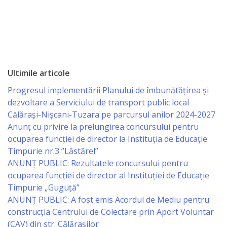
Primăriei
Lista
colaboratorilor
Primăriei
Ultimile articole
Călăraşi
Progresul implementării Planului de îmbunătățirea și
dezvoltare a Serviciului de transport public local
Contabilitate
Călărași-Nișcani-Tuzara pe parcursul anilor 2024-2027
Anunț cu privire la prelungirea concursului pentru
ocuparea funcţiei de director la Instituția de Educație
Serviciul
Timpurie nr.3 ”Lăstărel”
Arhitectură
ANUNȚ PUBLIC: Rezultatele concursului pentru
ocuparea funcției de director al Instituției de Educație
şi
Timpurie „Guguță”
Urbanism
ANUNȚ PUBLIC: A fost emis Acordul de Mediu pentru
construcția Centrului de Colectare prin Aport Voluntar
Serviciul
(CAV) din str. Călărașilor