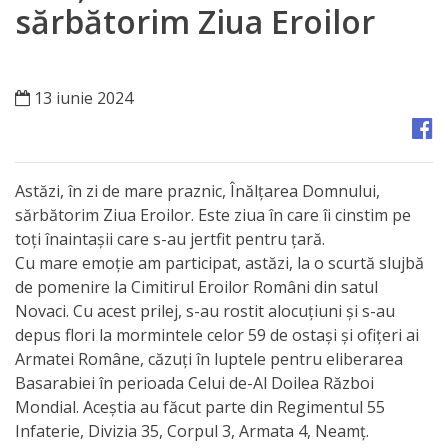
Orașe
sărbătorim Ziua Eroilor
înfrățite
Strategii
13 iunie 2024
Registrul
de
Astăzi, în zi de mare praznic, Înălțarea Domnului,
Stat
sărbătorim Ziua Eroilor. Este ziua în care îi cinstim pe
toți înaintașii care s-au jertfit pentru țară.
al
Cu mare emoție am participat, astăzi, la o scurtă slujbă
Actelor
de pomenire la Cimitirul Eroilor Români din satul
Novaci. Cu acest prilej, s-au rostit alocuțiuni și s-au
Locale
depus flori la mormintele celor 59 de ostași și ofițeri ai
Armatei Române, căzuți în luptele pentru eliberarea
Primăria
Basarabiei în perioada Celui de-Al Doilea Război
Mondial. Aceștia au făcut parte din Regimentul 55
Aparatul
Infaterie, Divizia 35, Corpul 3, Armata 4, Neamț.