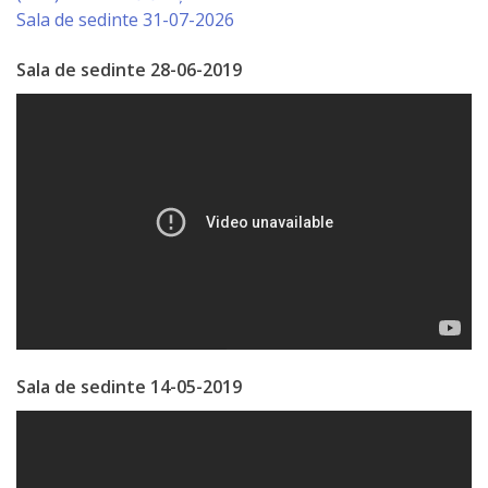
Sala de sedinte 31-07-2026
de
Atragere
Sala de sedinte 28-06-2019
a
Investiţiilor
Serviciul
de
Colectare
a
Impozitelor
Sala de sedinte 14-05-2019
şi
Taxelor
Locale