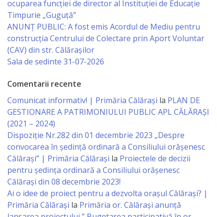
ocuparea funcției de director al Instituției de Educație
Timpurie „Guguță”
Specialist
ANUNȚ PUBLIC: A fost emis Acordul de Mediu pentru
în
construcția Centrului de Colectare prin Aport Voluntar
(CAV) din str. Călărașilor
Construcţii,
Sala de sedinte 31-07-2026
Gospodărie
Comentarii recente
Comunală
Comunicat informativ! | Primăria Călărași
la
PLAN DE
şi
GESTIONARE A PATRIMONIULUI PUBLIC APL CĂLĂRAȘI
Drumuri
(2021 – 2024)
Dispoziție Nr.282 din 01 decembrie 2023 „Despre
convocarea în ședință ordinară a Consiliului orășenesc
Specialist
Călărași” | Primăria Călărași
la
Proiectele de decizii
în
pentru ședința ordinară a Consiliului orășenesc
Călărași din 08 decembrie 2023!
Problemele
Ai o idee de proiect pentru a dezvolta orașul Călărași? |
Antreprenoriat,
Primăria Călărași
la
Primăria or. Călărași anunță
lansarea proiectului ” Bugetarea participativă în or.