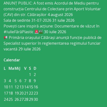
Regulament
ANUNȚ PUBLIC: A fost emis Acordul de Mediu pentru
construcția Centrului de Colectare prin Aport Voluntar
Consiliul
(CAV) din str. Călărașilor
4 august 2026
Sala de sedinte 31-07-2026
31 iulie 2026
local
Povești care inspiră acțiune: Documentare de văzut în
#IulieFărăPlastic
30 iulie 2026
Secretarul
Primăria orașului Călărași anunță funcție publică de
Specialist superior în reglementarea regimului funciar
Consiliului
vacantă
29 iulie 2026
Consilieri
Calendar
L
Ma
Mi
J
V
S
D
Comisii
1
2
de
3
4
5
6
7
8
9
specialitate
10
11
12
13
14
15
16
17
18
19
20
21
22
23
Regulamentul
24
25
26
27
28
29
30