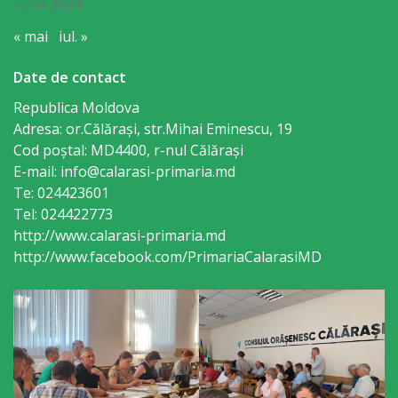
Consiliului
iunie 2024
« mai
iul. »
Dispoziții
Date de contact
Proiecte
Republica Moldova
de
Adresa: or.Călăraşi, str.Mihai Eminescu, 19
Cod poștal: MD4400, r-nul Călăraşi
decizii
E-mail: info@calarasi-primaria.md
Te: 024423601
Deciziile
Tel: 024422773
Consiliului
http://www.calarasi-primaria.md
http://www.facebook.com/PrimariaCalarasiMD
Consiliul
de
tineret
Activitatea