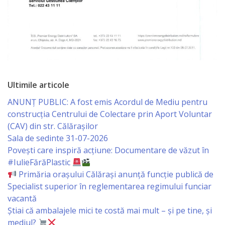
Serviciul
Juridic
Serviciul
în
Ultimile articole
Reglementarea
ANUNȚ PUBLIC: A fost emis Acordul de Mediu pentru
construcția Centrului de Colectare prin Aport Voluntar
Regimului
(CAV) din str. Călărașilor
Funciar
Sala de sedinte 31-07-2026
Povești care inspiră acțiune: Documentare de văzut în
#IulieFărăPlastic
Serviciul
Primăria orașului Călărași anunță funcție publică de
Relaţii
Specialist superior în reglementarea regimului funciar
vacantă
cu
Știai că ambalajele mici te costă mai mult – și pe tine, și
Publicul
mediul?