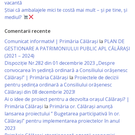
vacantă
Economist
Știai că ambalajele mici te costă mai mult – și pe tine, și
mediul?
Primar
Comentarii recente
Viceprimarii
Comunicat informativ! | Primăria Călărași
la
PLAN DE
GESTIONARE A PATRIMONIULUI PUBLIC APL CĂLĂRAȘI
Specialist
(2021 – 2024)
Relații
Dispoziție Nr.282 din 01 decembrie 2023 „Despre
convocarea în ședință ordinară a Consiliului orășenesc
cu
Călărași” | Primăria Călărași
la
Proiectele de decizii
Publicul,
pentru ședința ordinară a Consiliului orășenesc
Călărași din 08 decembrie 2023!
Operator
Ai o idee de proiect pentru a dezvolta orașul Călărași? |
CISC
Primăria Călărași
la
Primăria or. Călărași anunță
lansarea proiectului ” Bugetarea participativă în or.
Călărași” pentru implementarea proiectelor în anul
Organigrama
2023