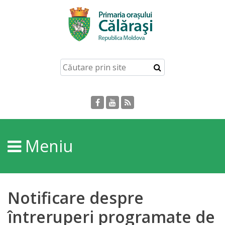
Acasă
Despre
orașul
Călărași
Istoria
Meniu
Orașului
Personalități
Notificare despre
Regulamente
întreruperi programate de