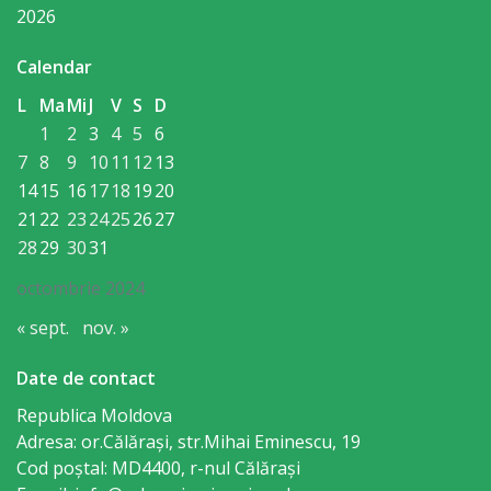
2026
primăriei
Calendar
Instituții
L
Ma
Mi
J
V
S
D
subordonate
1
2
3
4
5
6
7
8
9
10
11
12
13
IET
14
15
16
17
18
19
20
21
22
23
24
25
26
27
Lăstărel
28
29
30
31
IET
octombrie 2024
Guguță
« sept.
nov. »
IET
Date de contact
Republica Moldova
DoReMiCii
Adresa: or.Călăraşi, str.Mihai Eminescu, 19
Cod poștal: MD4400, r-nul Călăraşi
Școala