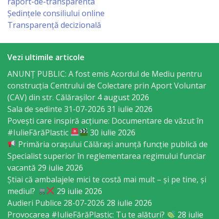
Consiliului
raport-de-transparenta
Ședințele consiliului online
Transparență decizională
Dispoziții
Proiecte
Vezi ultimile articole
de
ANUNȚ PUBLIC: A fost emis Acordul de Mediu pentru
construcția Centrului de Colectare prin Aport Voluntar
decizii
(CAV) din str. Călărașilor
4 august 2026
Sala de sedinte 31-07-2026
31 iulie 2026
Deciziile
Povești care inspiră acțiune: Documentare de văzut în
Consiliului
#IulieFărăPlastic
30 iulie 2026
Primăria orașului Călărași anunță funcție publică de
Consiliul
Specialist superior în reglementarea regimului funciar
vacantă
29 iulie 2026
de
Știai că ambalajele mici te costă mai mult – și pe tine, și
tineret
mediul?
29 iulie 2026
Audieri Publice 28-07-2026
28 iulie 2026
Provocarea #IulieFărăPlastic: Tu te alături?
28 iulie
Activitatea