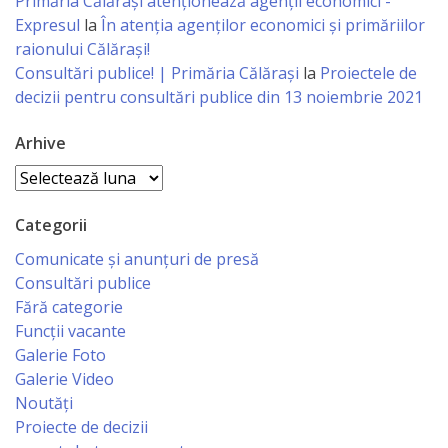
Primăria Călăraşi atenţionează agenţii economici -
Regulament
Expresul
la
În atenția agenților economici și primăriilor
raionului Călărași!
Consiliul
Consultări publice! | Primăria Călărași
la
Proiectele de
local
decizii pentru consultări publice din 13 noiembrie 2021
Arhive
Secretarul
Arhive
Consiliului
Categorii
Consilieri
Comunicate și anunțuri de presă
Consultări publice
Comisii
Fără categorie
de
Funcții vacante
Galerie Foto
specialitate
Galerie Video
Noutăți
Regulamentul
Proiecte de decizii