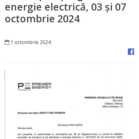
Orașe
energie electrică, 03 și 07
înfrățite
octombrie 2024
Strategii
1 octombrie 2024
Registrul
de
Stat
al
Actelor
Locale
Primăria
Aparatul