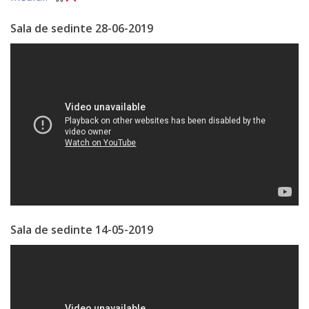
Specialist
Sala de sedinte 28-06-2019
în
Construcţii,
Gospodărie
Comunală
şi
Drumuri
Specialist
Sala de sedinte 14-05-2019
în
Problemele
Antreprenoriat,