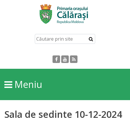
Acasă
Despre
orașul
Călărași
Istoria
Meniu
Orașului
Personalități
Sala de sedinte 10-12-2024
Regulamente