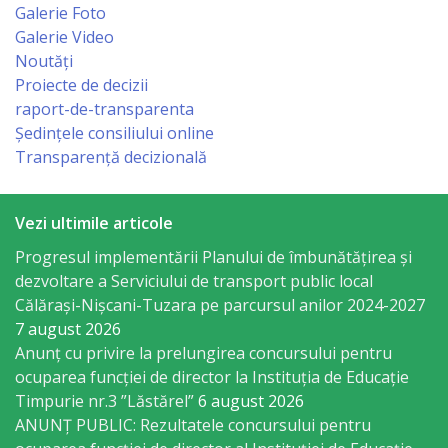
Business
Galerie Foto
şi
Galerie Video
Noutăți
Comerţ
Proiecte de decizii
raport-de-transparenta
Specialist
Ședințele consiliului online
Transparență decizională
în
Problemele
Vezi ultimile articole
Tineretului
Progresul implementării Planului de îmbunătățirea și
şi
dezvoltare a Serviciului de transport public local
Sportului
Călărași-Nișcani-Tuzara pe parcursul anilor 2024-2027
7 august 2026
Anunț cu privire la prelungirea concursului pentru
Specialist
ocuparea funcţiei de director la Instituția de Educație
pentru
Timpurie nr.3 ”Lăstărel”
6 august 2026
ANUNȚ PUBLIC: Rezultatele concursului pentru
Planificare,