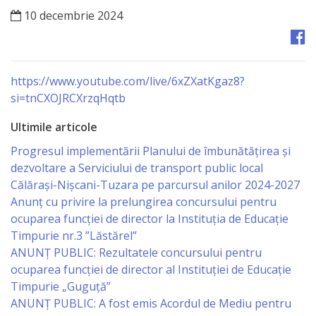
Orașe
10 decembrie 2024
înfrățite
Strategii
https://www.youtube.com/live/6xZXatKgaz8?
si=tnCXOJRCXrzqHqtb
Registrul
de
Ultimile articole
Stat
Progresul implementării Planului de îmbunătățirea și
dezvoltare a Serviciului de transport public local
al
Călărași-Nișcani-Tuzara pe parcursul anilor 2024-2027
Actelor
Anunț cu privire la prelungirea concursului pentru
ocuparea funcţiei de director la Instituția de Educație
Locale
Timpurie nr.3 ”Lăstărel”
ANUNȚ PUBLIC: Rezultatele concursului pentru
Primăria
ocuparea funcției de director al Instituției de Educație
Timpurie „Guguță”
Aparatul
ANUNȚ PUBLIC: A fost emis Acordul de Mediu pentru