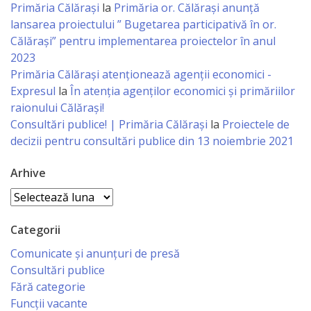
Primăria Călărași
la
Primăria or. Călărași anunță
lansarea proiectului ” Bugetarea participativă în or.
Specialist
Călărași” pentru implementarea proiectelor în anul
în
2023
Primăria Călăraşi atenţionează agenţii economici -
Construcţii,
Expresul
la
În atenția agenților economici și primăriilor
Gospodărie
raionului Călărași!
Consultări publice! | Primăria Călărași
la
Proiectele de
Comunală
decizii pentru consultări publice din 13 noiembrie 2021
şi
Arhive
Drumuri
Arhive
Specialist
Categorii
în
Comunicate și anunțuri de presă
Problemele
Consultări publice
Antreprenoriat,
Fără categorie
Funcții vacante