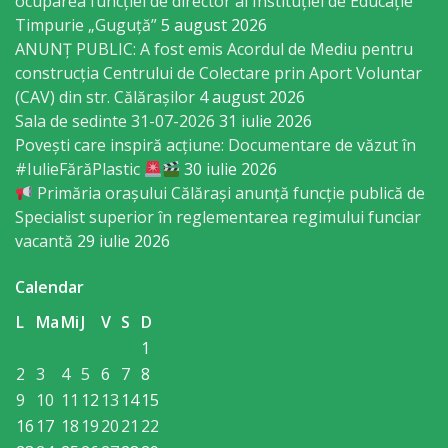
ocuparea funcției de director al Instituției de Educație
Economist
Timpurie „Guguță”
5 august 2026
ANUNȚ PUBLIC: A fost emis Acordul de Mediu pentru
Primar
construcția Centrului de Colectare prin Aport Voluntar
(CAV) din str. Călărașilor
4 august 2026
Viceprimarii
Sala de sedinte 31-07-2026
31 iulie 2026
Povești care inspiră acțiune: Documentare de văzut în
#IulieFărăPlastic
30 iulie 2026
Specialist
Primăria orașului Călărași anunță funcție publică de
Relații
Specialist superior în reglementarea regimului funciar
vacantă
29 iulie 2026
cu
Publicul,
Calendar
Operator
L
Ma
Mi
J
V
S
D
1
CISC
2
3
4
5
6
7
8
9
10
11
12
13
14
15
Organigrama
16
17
18
19
20
21
22