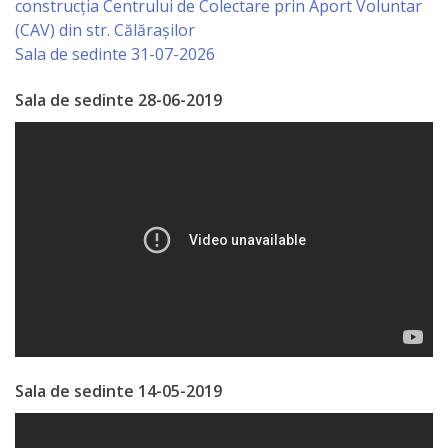
construcția Centrului de Colectare prin Aport Voluntar
Primăriei
(CAV) din str. Călărașilor
Sala de sedinte 31-07-2026
Lista
Sala de sedinte 28-06-2019
colaboratorilor
Primăriei
Călăraşi
Contabilitate
Serviciul
Arhitectură
şi
Urbanism
Sala de sedinte 14-05-2019
Serviciul