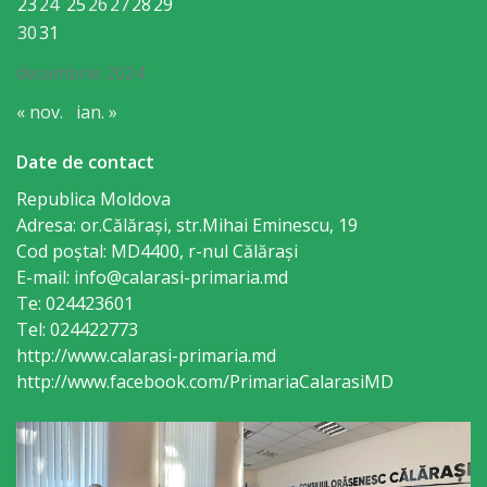
23
24
25
26
27
28
29
Regulament
30
31
Consiliul
decembrie 2024
local
« nov.
ian. »
Secretarul
Date de contact
Republica Moldova
Consiliului
Adresa: or.Călăraşi, str.Mihai Eminescu, 19
Cod poștal: MD4400, r-nul Călăraşi
Consilieri
E-mail: info@calarasi-primaria.md
Te: 024423601
Comisii
Tel: 024422773
de
http://www.calarasi-primaria.md
http://www.facebook.com/PrimariaCalarasiMD
specialitate
Regulamentul