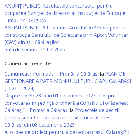
ANUNȚ PUBLIC: Rezultatele concursului pentru
Serviciul
ocuparea funcției de director al Instituției de Educație
Timpurie „Guguță”
Juridic
ANUNȚ PUBLIC: A fost emis Acordul de Mediu pentru
construcția Centrului de Colectare prin Aport Voluntar
Serviciul
(CAV) din str. Călărașilor
Sala de sedinte 31-07-2026
în
Reglementarea
Comentarii recente
Regimului
Comunicat informativ! | Primăria Călărași
la
PLAN DE
GESTIONARE A PATRIMONIULUI PUBLIC APL CĂLĂRAȘI
Funciar
(2021 – 2024)
Dispoziție Nr.282 din 01 decembrie 2023 „Despre
Serviciul
convocarea în ședință ordinară a Consiliului orășenesc
Relaţii
Călărași” | Primăria Călărași
la
Proiectele de decizii
pentru ședința ordinară a Consiliului orășenesc
cu
Călărași din 08 decembrie 2023!
Publicul
Ai o idee de proiect pentru a dezvolta orașul Călărași? |