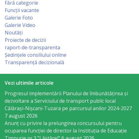
vacante
Fără categorie
Funcții vacante
Licitatii
Galerie Foto
Galerie Video
Invitații
Noutăți
Proiecte de decizii
de
raport-de-transparenta
participare
Ședințele consiliului online
Transparență decizională
Rezultatele
de
Vezi ultimile articole
participare
Progresul implementării Planului de îmbunătățirea și
dezvoltare a Serviciului de transport public local
Călărași-Nișcani-Tuzara pe parcursul anilor 2024-2027
Achiziții
7 august 2026
publice
Anunț cu privire la prelungirea concursului pentru
ocuparea funcţiei de director la Instituția de Educație
Declarații
Timpurie nr.3 ”Lăstărel”
6 august 2026