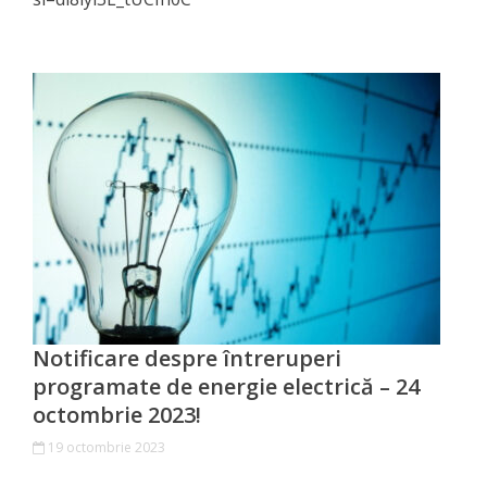
Business
şi
Comerţ
Specialist
în
Problemele
Tineretului
şi
Sportului
Notificare despre întreruperi
programate de energie electrică – 24
Specialist
octombrie 2023!
pentru
19 octombrie 2023
Planificare,