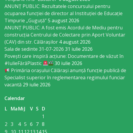
ANUNȚ PUBLIC: Rezultatele concursului pentru
Taxe
ocuparea funcției de director al Instituției de Educație
Timpurie „Guguță”
5 august 2026
și
ANUNȚ PUBLIC: A fost emis Acordul de Mediu pentru
impozite
construcția Centrului de Colectare prin Aport Voluntar
(CAV) din str. Călărașilor
4 august 2026
Sala de sedinte 31-07-2026
31 iulie 2026
Raport
Povești care inspiră acțiune: Documentare de văzut în
de
#IulieFărăPlastic
30 iulie 2026
Primăria orașului Călărași anunță funcție publică de
transparență
Specialist superior în reglementarea regimului funciar
vacantă
29 iulie 2026
Servicii
Calendar
Transport
L
Ma
Mi
J
V
S
D
public
1
2
3
4
5
6
7
8
Serviciu
9
10
11
12
13
14
15