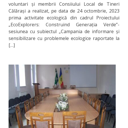
voluntari și membrii Consiiului Local de Tineri
Călărași a realizat, pe data de 24 octombrie, 2023
Serviciul
prima activitate ecologică din cadrul Proiectului
Juridic
„EcoExplorers: Construind Generația Verde”-
sesiunea cu subiectul „Campania de informare și
Serviciul
sensibilizare cu problemele ecologice raportate la
[…]
în
Reglementarea
Regimului
Funciar
Serviciul
Relaţii
cu
Publicul