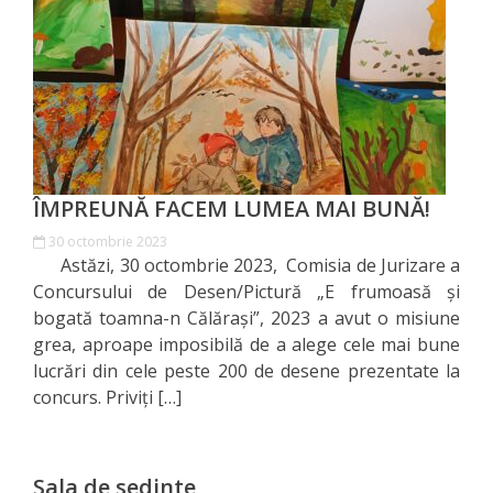
Orașe
înfrățite
Strategii
Registrul
de
ÎMPREUNĂ FACEM LUMEA MAI BUNĂ!
Stat
30 octombrie 2023
Astăzi, 30 octombrie 2023, Comisia de Jurizare a
al
Concursului de Desen/Pictură „E frumoasă și
Actelor
bogată toamna-n Călărași”, 2023 a avut o misiune
grea, aproape imposibilă de a alege cele mai bune
Locale
lucrări din cele peste 200 de desene prezentate la
concurs. Priviți […]
Primăria
Aparatul
Sala de sedinte