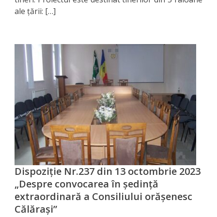
Regulament
ale țării: […]
Consiliul
local
Secretarul
Consiliului
Consilieri
Comisii
de
Dispoziție Nr.237 din 13 octombrie 2023
specialitate
„Despre convocarea în ședință
extraordinară a Consiliului orășenesc
Regulamentul
Călărași”