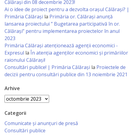
Călărași din 08 decembrie 2023!
Ai o idee de proiect pentru a dezvolta orașul Călărași? |
Rapoarte
Primăria Călărași
la
Primăria or. Călărași anunță
lansarea proiectului ” Bugetarea participativă în or.
de
Călărași” pentru implementarea proiectelor în anul
activitate
2023
Primăria Călăraşi atenţionează agenţii economici -
Planuri
Expresul
la
În atenția agenților economici și primăriilor
raionului Călărași!
Proiecte
Consultări publice! | Primăria Călărași
la
Proiectele de
decizii pentru consultări publice din 13 noiembrie 2021
investiționale
Arhive
Transparență
Arhive
Buget
Categorii
Comunicate și anunțuri de presă
Funcții
Consultări publice