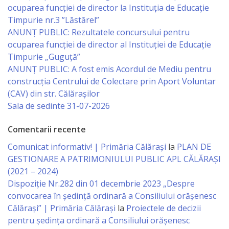
ocuparea funcţiei de director la Instituția de Educație
Gospodăria
Timpurie nr.3 ”Lăstărel”
Comunal
ANUNȚ PUBLIC: Rezultatele concursului pentru
ocuparea funcției de director al Instituției de Educație
Locativă
Timpurie „Guguță”
ANUNȚ PUBLIC: A fost emis Acordul de Mediu pentru
Centrul
construcția Centrului de Colectare prin Aport Voluntar
de
(CAV) din str. Călărașilor
Sala de sedinte 31-07-2026
Tineret
Comentarii recente
Noutăți
Comunicat informativ! | Primăria Călărași
la
PLAN DE
GESTIONARE A PATRIMONIULUI PUBLIC APL CĂLĂRAȘI
Cultură/tineret/sport
(2021 – 2024)
Dispoziție Nr.282 din 01 decembrie 2023 „Despre
Programe
convocarea în ședință ordinară a Consiliului orășenesc
de
Călărași” | Primăria Călărași
la
Proiectele de decizii
pentru ședința ordinară a Consiliului orășenesc
activitate