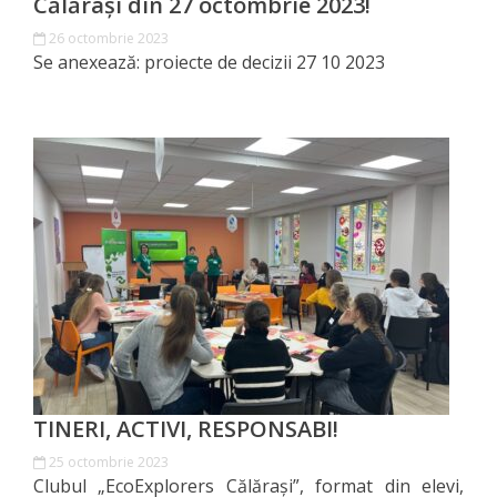
Călărași din 27 octombrie 2023!
de
26 octombrie 2023
Se anexează: proiecte de decizii 27 10 2023
Atragere
a
Investiţiilor
Serviciul
de
Colectare
a
Impozitelor
şi
TINERI, ACTIVI, RESPONSABI!
Taxelor
25 octombrie 2023
Locale
Clubul „EcoExplorers Călărași”, format din elevi,