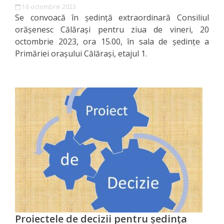
Consiliului
16 octombrie 2023
Se convoacă în ședință extraordinară Consiliul
Dispoziții
orășenesc Călărași pentru ziua de vineri, 20
octombrie 2023, ora 15.00, în sala de ședințe a
Proiecte
Primăriei orașului Călărași, etajul 1.
de
decizii
Deciziile
Consiliului
Consiliul
de
tineret
Proiectele de decizii pentru ședința
Activitatea