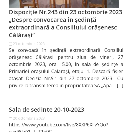
Specialist
Dispoziție Nr.243 din 23 octombrie 2023
„Despre convocarea în ședință
în
extraordinară a Consiliului orășenesc
Construcţii,
Călărași”
Gospodărie
23 octombrie 2023
Se convoacă în ședință extraordinară Consiliul
Comunală
orășenesc Călărași pentru ziua de vineri, 27
şi
octombrie 2023, ora 15.00, în sala de ședințe a
Primăriei orașului Călărași, etajul 1. Descară fișier
Drumuri
atașat: Decizia Nr.9.1 din 27 octombrie 2023 Cu
privire la transmiterea în proprietatea SA „Apă – […]
Specialist
în
Sala de sedinte 20-10-2023
Problemele
20 octombrie 2023
Antreprenoriat,
https://www.youtube.com/live/8XXP6XFvYQo?
si=di8lyi3L_tUCIn0C