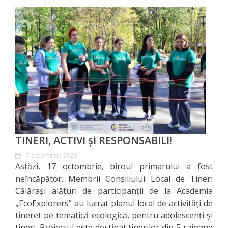
Economist
Primar
Viceprimarii
Specialist
Relații
cu
TINERI, ACTIVI și RESPONSABILI!
Publicul,
17 octombrie 2023
Operator
Astăzi, 17 octombrie, biroul primarului a fost
neîncăpător. Membrii Consiliului Local de Tineri
CISC
Călărași alături de participanții de la Academia
„EcoExplorers” au lucrat planul local de activități de
Organigrama
tineret pe tematică ecologică, pentru adolescenți și
tineri. Proiectul este destinat tinerilor din 5 raioane