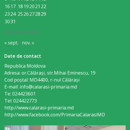
mediator
16
17
18
19
20
21
22
23
24
25
26
27
28
29
comunitar
30
31
Serviciu
octombrie 2023
de
« sept.
nov. »
protecție
Date de contact
a
Republica Moldova
Adresa: or.Călăraşi, str.Mihai Eminescu, 19
drepturilor
Cod poștal: MD4400, r-nul Călăraşi
copilului
E-mail: info@calarasi-primaria.md
Te: 024423601
Serviciu
Tel: 024422773
http://www.calarasi-primaria.md
încorporare
http://www.facebook.com/PrimariaCalarasiMD
în