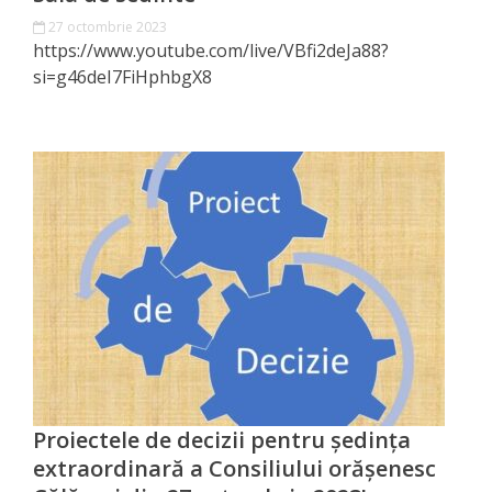
Primăriei
27 octombrie 2023
https://www.youtube.com/live/VBfi2deJa88?
Lista
si=g46deI7FiHphbgX8
colaboratorilor
Primăriei
Călăraşi
Contabilitate
Serviciul
Arhitectură
şi
Urbanism
Proiectele de decizii pentru ședința
extraordinară a Consiliului orășenesc
Serviciul