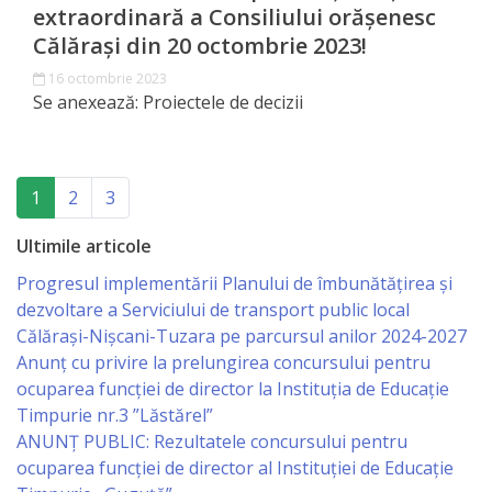
extraordinară a Consiliului orășenesc
primăriei
Călărași din 20 octombrie 2023!
16 octombrie 2023
Instituții
Se anexează: Proiectele de decizii
subordonate
IET
(current)
1
2
3
Lăstărel
Ultimile articole
IET
Progresul implementării Planului de îmbunătățirea și
dezvoltare a Serviciului de transport public local
Guguță
Călărași-Nișcani-Tuzara pe parcursul anilor 2024-2027
Anunț cu privire la prelungirea concursului pentru
IET
ocuparea funcţiei de director la Instituția de Educație
Timpurie nr.3 ”Lăstărel”
DoReMiCii
ANUNȚ PUBLIC: Rezultatele concursului pentru
ocuparea funcției de director al Instituției de Educație
Școala