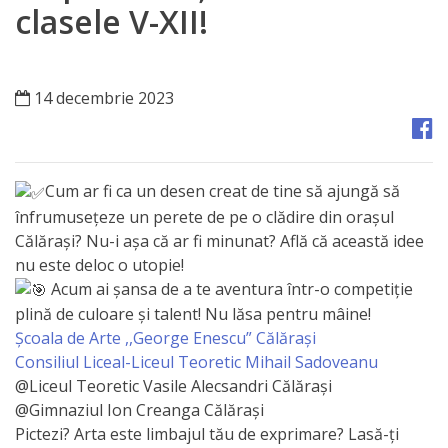
Orașe
clasele V-XII!
înfrățite
Strategii
14 decembrie 2023
Registrul
de
Cum ar fi ca un desen creat de tine să ajungă să
Stat
înfrumusețeze un perete de pe o clădire din orașul
Călărași? Nu-i așa că ar fi minunat? Află că această idee
al
nu este deloc o utopie!
Actelor
Acum ai șansa de a te aventura într-o competiție
plină de culoare și talent! Nu lăsa pentru mâine!
Locale
Școala de Arte ,,George Enescu” Călărași
Consiliul Liceal-Liceul Teoretic Mihail Sadoveanu
Primăria
@Liceul Teoretic Vasile Alecsandri Călărași
@Gimnaziul Ion Creanga Călărași
Aparatul
Pictezi? Arta este limbajul tău de exprimare? Lasă-ți