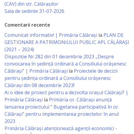
(CAV) din str. Călărașilor
Economist
Sala de sedinte 31-07-2026
Primar
Comentarii recente
Comunicat informativ! | Primăria Călărași
la
PLAN DE
Viceprimarii
GESTIONARE A PATRIMONIULUI PUBLIC APL CĂLĂRAȘI
(2021 – 2024)
Specialist
Dispoziție Nr.282 din 01 decembrie 2023 „Despre
Relații
convocarea în ședință ordinară a Consiliului orășenesc
Călărași” | Primăria Călărași
la
Proiectele de decizii
cu
pentru ședința ordinară a Consiliului orășenesc
Publicul,
Călărași din 08 decembrie 2023!
Ai o idee de proiect pentru a dezvolta orașul Călărași? |
Operator
Primăria Călărași
la
Primăria or. Călărași anunță
CISC
lansarea proiectului ” Bugetarea participativă în or.
Călărași” pentru implementarea proiectelor în anul
Organigrama
2023
Primăria Călăraşi atenţionează agenţii economici -