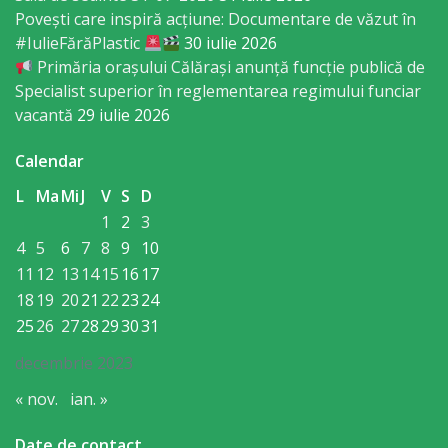
Povești care inspiră acțiune: Documentare de văzut în
primăriei
#IulieFărăPlastic
30 iulie 2026
Primăria orașului Călărași anunță funcție publică de
Instituții
Specialist superior în reglementarea regimului funciar
vacantă
29 iulie 2026
subordonate
Calendar
IET
L
Ma
Mi
J
V
S
D
Lăstărel
1
2
3
4
5
6
7
8
9
10
IET
11
12
13
14
15
16
17
Guguță
18
19
20
21
22
23
24
25
26
27
28
29
30
31
IET
decembrie 2023
DoReMiCii
« nov.
ian. »
Școala
Date de contact