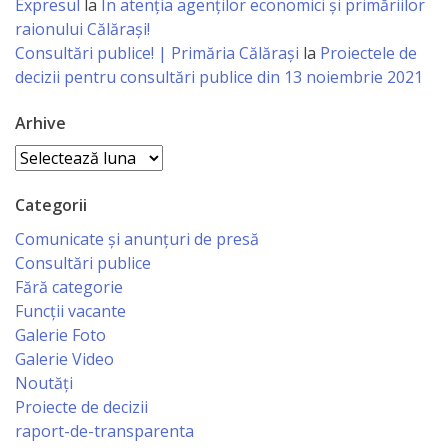
Expresul
la
În atenția agenților economici și primăriilor
Regulament
raionului Călărași!
Consultări publice! | Primăria Călărași
la
Proiectele de
Consiliul
decizii pentru consultări publice din 13 noiembrie 2021
local
Arhive
Secretarul
Arhive
Consiliului
Categorii
Consilieri
Comunicate și anunțuri de presă
Consultări publice
Fără categorie
Comisii
Funcții vacante
de
Galerie Foto
Galerie Video
specialitate
Noutăți
Proiecte de decizii
Regulamentul
raport-de-transparenta