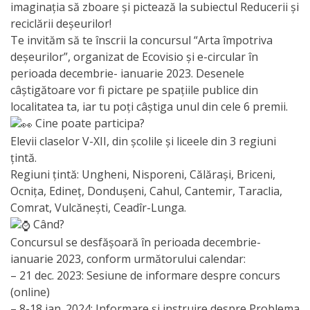
imaginația să zboare și pictează la subiectul Reducerii și
Primăriei
reciclării deșeurilor!
Te invităm să te înscrii la concursul “Arta împotriva
Lista
deșeurilor”, organizat de Ecovisio și e-circular în
colaboratorilor
perioada decembrie- ianuarie 2023. Desenele
câștigătoare vor fi pictare pe spațiile publice din
Primăriei
localitatea ta, iar tu poți câștiga unul din cele 6 premii.
Călăraşi
Cine poate participa?
Elevii claselor V-XII, din școlile și liceele din 3 regiuni
Contabilitate
țintă.
Regiuni țintă: Ungheni, Nisporeni, Călărași, Briceni,
Serviciul
Ocnița, Edineț, Dondușeni, Cahul, Cantemir, Taraclia,
Comrat, Vulcănești, Ceadîr-Lunga.
Arhitectură
Când?
şi
Concursul se desfășoară în perioada decembrie-
ianuarie 2023, conform următorului calendar:
Urbanism
– 21 dec. 2023: Sesiune de informare despre concurs
(online)
Serviciul
– 8-18 ian. 2024: Informare și instruire despre Problema