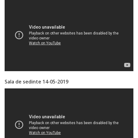
Specialist
în
Construcţii,
Gospodărie
Comunală
şi
Drumuri
Sala de sedinte 14-05-2019
Specialist
în
Problemele
Antreprenoriat,