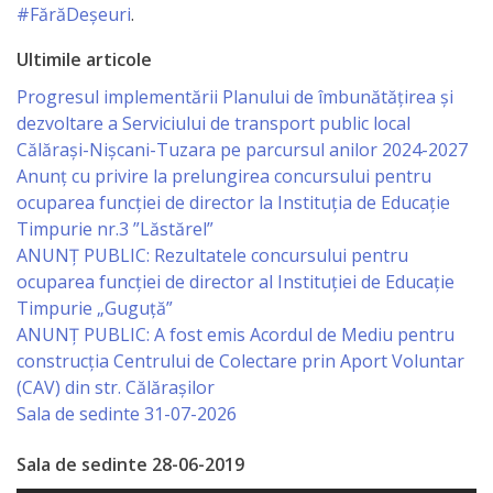
#FărăDeșeuri
.
Serviciul
Ultimile articole
Juridic
Progresul implementării Planului de îmbunătățirea și
dezvoltare a Serviciului de transport public local
Serviciul
Călărași-Nișcani-Tuzara pe parcursul anilor 2024-2027
Anunț cu privire la prelungirea concursului pentru
în
ocuparea funcţiei de director la Instituția de Educație
Reglementarea
Timpurie nr.3 ”Lăstărel”
ANUNȚ PUBLIC: Rezultatele concursului pentru
Regimului
ocuparea funcției de director al Instituției de Educație
Funciar
Timpurie „Guguță”
ANUNȚ PUBLIC: A fost emis Acordul de Mediu pentru
Serviciul
construcția Centrului de Colectare prin Aport Voluntar
(CAV) din str. Călărașilor
Relaţii
Sala de sedinte 31-07-2026
cu
Sala de sedinte 28-06-2019
Publicul