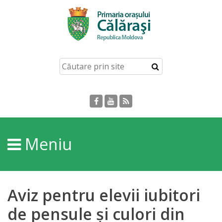
Acasă
Despre
orașul
Călărași
Istoria
Meniu
Orașului
Personalități
Aviz pentru elevii iubitori
Regulamente
de pensule și culori din