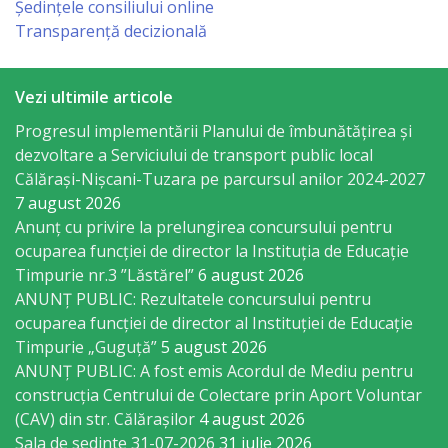
Consiliului
Ședințele consiliului online
Transparență decizională
Dispoziții
Vezi ultimile articole
Proiecte
Progresul implementării Planului de îmbunătățirea și
de
dezvoltare a Serviciului de transport public local
decizii
Călărași-Nișcani-Tuzara pe parcursul anilor 2024-2027
7 august 2026
Anunț cu privire la prelungirea concursului pentru
Deciziile
ocuparea funcţiei de director la Instituția de Educație
Consiliului
Timpurie nr.3 ”Lăstărel”
6 august 2026
ANUNȚ PUBLIC: Rezultatele concursului pentru
Consiliul
ocuparea funcției de director al Instituției de Educație
Timpurie „Guguță”
5 august 2026
de
ANUNȚ PUBLIC: A fost emis Acordul de Mediu pentru
tineret
construcția Centrului de Colectare prin Aport Voluntar
(CAV) din str. Călărașilor
4 august 2026
Activitatea
Sala de sedinte 31-07-2026
31 iulie 2026