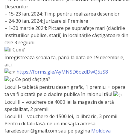
Deșeurilor
de
– 15-23 ian. 2024: Timp pentru realizarea desenelor
Atragere
– 24-30 ian. 2024: Jurizare și Premiere
– 1-30 martie 2024: Pictare pe suprafețe mari (clădirile
a
instituțiilor publice, stații) în localitățile câștigătoare din
Investiţiilor
cele 3 regiuni.
Cum?
Serviciul
Înregistrează școala ta, până la data de 19 decembrie,
aici:
de
https://forms.gle/AyMNSD6ozdDwQ5zS8
Colectare
Ce poți câștiga?
Locul I- tabletă pentru desen grafic, 1 premiu. + opera
a
ta va fi pictată pe o clădire publică în raionul tău!
Impozitelor
Locul II – vouchere de 4000 lei la magazin de artă
şi
specializat, 2 premii
Locul III – vouchere de 1500 lei, la librărie, 3 premii
Taxelor
Pentru detalii lasă-ne un mesaj la adresa
Locale
faradeseuri@gmail.com sau pe pagina
Moldova