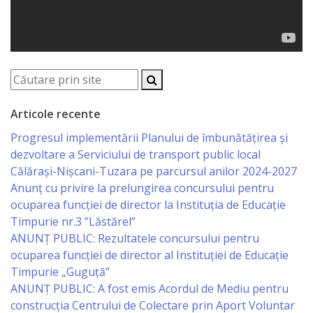
Business
şi
Comerţ
Specialist
în
Articole recente
Problemele
Progresul implementării Planului de îmbunătățirea și
dezvoltare a Serviciului de transport public local
Tineretului
Călărași-Nișcani-Tuzara pe parcursul anilor 2024-2027
şi
Anunț cu privire la prelungirea concursului pentru
ocuparea funcţiei de director la Instituția de Educație
Sportului
Timpurie nr.3 ”Lăstărel”
ANUNȚ PUBLIC: Rezultatele concursului pentru
Specialist
ocuparea funcției de director al Instituției de Educație
Timpurie „Guguță”
pentru
ANUNȚ PUBLIC: A fost emis Acordul de Mediu pentru
Planificare,
construcția Centrului de Colectare prin Aport Voluntar