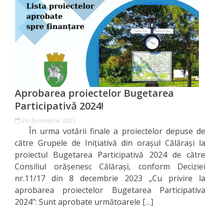
Orașe
înfrățite
Strategii
Registrul
de
Aprobarea proiectelor Bugetarea
Stat
Participativă 2024!
26 decembrie 2023
al
În urma votării finale a proiectelor depuse de
Actelor
către Grupele de Inițiativă din orașul Călărași la
proiectul Bugetarea Participativă 2024 de către
Locale
Consiliul orășenesc Călărași, conform Deciziei
nr.11/17 din 8 decembrie 2023 „Cu privire la
Primăria
aprobarea proiectelor Bugetarea Participativa
2024”: Sunt aprobate următoarele […]
Aparatul