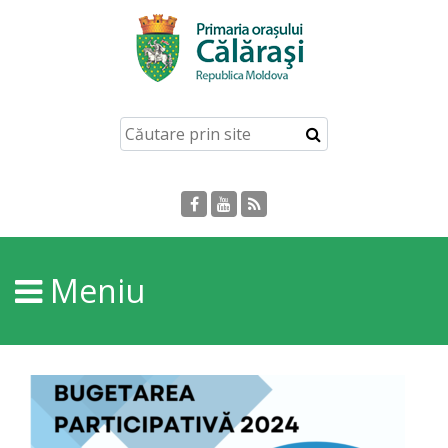
Acasă
Despre
orașul
Călărași
Istoria
Meniu
Orașului
Personalități
Regulamente