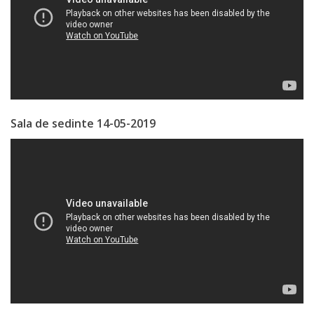
Serviciul
Juridic
Serviciul
în
Sala de sedinte 14-05-2019
Reglementarea
Regimului
Funciar
Serviciul
Relaţii
cu
Publicul