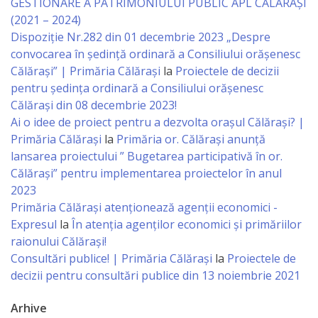
Business
GESTIONARE A PATRIMONIULUI PUBLIC APL CĂLĂRAȘI
(2021 – 2024)
şi
Dispoziție Nr.282 din 01 decembrie 2023 „Despre
Comerţ
convocarea în ședință ordinară a Consiliului orășenesc
Călărași” | Primăria Călărași
la
Proiectele de decizii
Specialist
pentru ședința ordinară a Consiliului orășenesc
Călărași din 08 decembrie 2023!
în
Ai o idee de proiect pentru a dezvolta orașul Călărași? |
Problemele
Primăria Călărași
la
Primăria or. Călărași anunță
lansarea proiectului ” Bugetarea participativă în or.
Tineretului
Călărași” pentru implementarea proiectelor în anul
şi
2023
Primăria Călăraşi atenţionează agenţii economici -
Sportului
Expresul
la
În atenția agenților economici și primăriilor
raionului Călărași!
Specialist
Consultări publice! | Primăria Călărași
la
Proiectele de
decizii pentru consultări publice din 13 noiembrie 2021
pentru
Planificare,
Arhive