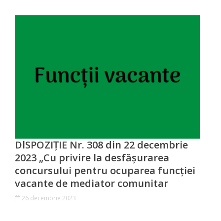
Primăriei
Lista
colaboratorilor
Primăriei
Călăraşi
Contabilitate
Serviciul
DlSPOZIȚIE Nr. 308 din 22 decembrie
Arhitectură
2023 „Сu privire la dеsfășurarea
соnсursului pentru осuраrеа funcției
şi
vacante de mediator соmunitar
Urbanism
26 decembrie 2023
Serviciul