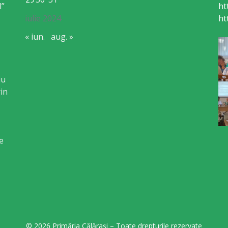
l”
ht
iulie 2024
ht
« iun.
aug. »
iu
in
e
© 2026 Primăria Călărași – Toate drepturile rezervate