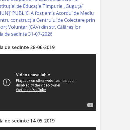
stituției de Educație Timpurie „Guguță”
UNȚ PUBLIC: A fost emis Acordul de Mediu
ntru construcția Centrului de Colectare prin
ort Voluntar (CAV) din str. Călărașilor
la de sedinte 31-07-2026
la de sedinte 28-06-2019
la de sedinte 14-05-2019