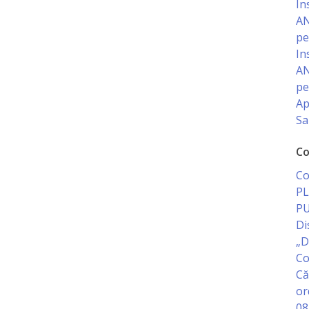
In
AN
pe
In
AN
pe
Ap
Sa
Co
Co
PL
PU
Di
„D
Co
Că
or
08