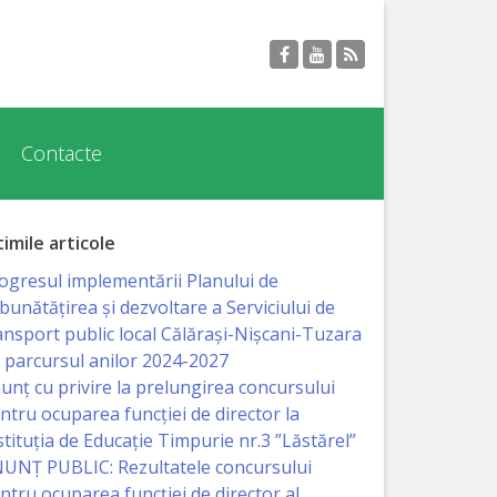
Contacte
timile articole
ogresul implementării Planului de
bunătățirea și dezvoltare a Serviciului de
ansport public local Călărași-Nișcani-Tuzara
 parcursul anilor 2024-2027
unț cu privire la prelungirea concursului
ntru ocuparea funcţiei de director la
stituția de Educație Timpurie nr.3 ”Lăstărel”
UNȚ PUBLIC: Rezultatele concursului
ntru ocuparea funcției de director al