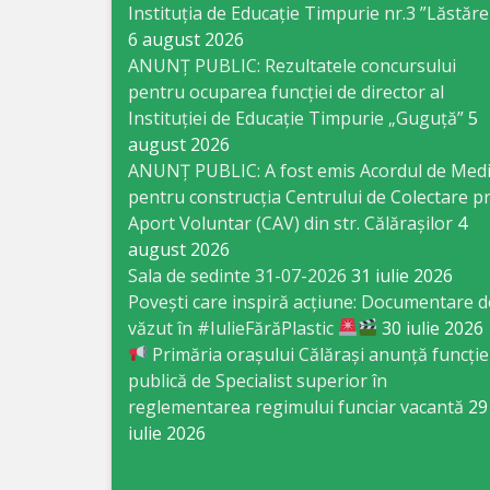
Business
Instituția de Educație Timpurie nr.3 ”Lăstăre
6 august 2026
şi
ANUNȚ PUBLIC: Rezultatele concursului
Comerţ
pentru ocuparea funcției de director al
Instituției de Educație Timpurie „Guguță”
5
Specialist
august 2026
ANUNȚ PUBLIC: A fost emis Acordul de Med
în
pentru construcția Centrului de Colectare pr
Problemele
Aport Voluntar (CAV) din str. Călărașilor
4
august 2026
Tineretului
Sala de sedinte 31-07-2026
31 iulie 2026
şi
Povești care inspiră acțiune: Documentare d
văzut în #IulieFărăPlastic
30 iulie 2026
Sportului
Primăria orașului Călărași anunță funcție
publică de Specialist superior în
Specialist
reglementarea regimului funciar vacantă
29
pentru
iulie 2026
Planificare,