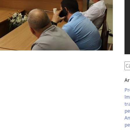
Ar
Pr
îm
tr
pe
An
pe