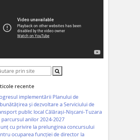
ticole recente
ogresul implementării Planului de
bunătățirea și dezvoltare a Serviciului de
ansport public local Călărași-Nișcani-Tuzara
 parcursul anilor 2024-2027
unț cu privire la prelungirea concursului
ntru ocuparea funcţiei de director la