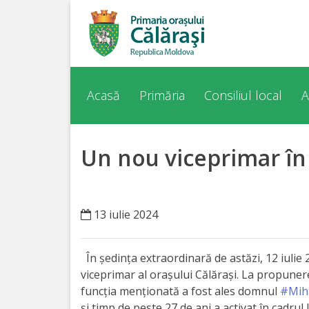
Acasă
Despre
Acasă
Primăria
Consiliul local
A
orașul
Călărași
Un nou viceprimar în 
Istoria
Orașului
13 iulie 2024
Personalități
În ședința extraordinară de astăzi, 12 iulie 2
Regulamente
viceprimar al orașului Călărași. La propune
funcția menționată a fost ales domnul
#Miha
și timp de peste 27 de ani a activat în cadrul 