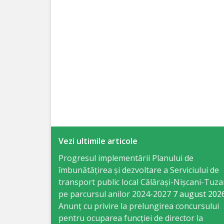
Specialist
în
Construcţii,
Gospodărie
Comunală
şi
Drumuri
Vezi ultimile articole
Specialist
Progresul implementării Planului de
îmbunătățirea și dezvoltare a Serviciului de
în
transport public local Călărași-Nișcani-Tuza
Problemele
pe parcursul anilor 2024-2027
7 august 202
Anunț cu privire la prelungirea concursului
Antreprenoriat,
pentru ocuparea funcţiei de director la