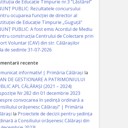
stituția de Educație Timpurie nr.3 ”Lăstărel”
UNȚ PUBLIC: Rezultatele concursului
ntru ocuparea funcției de director al
stituției de Educație Timpurie „Guguță”
UNȚ PUBLIC: A fost emis Acordul de Mediu
ntru construcția Centrului de Colectare prin
ort Voluntar (CAV) din str. Călărașilor
la de sedinte 31-07-2026
mentarii recente
municat informativ! | Primăria Călărași
la
AN DE GESTIONARE A PATRIMONIULUI
BLIC APL CĂLĂRAȘI (2021 – 2024)
spoziție Nr.282 din 01 decembrie 2023
espre convocarea în ședință ordinară a
nsiliului orășenesc Călărași” | Primăria
lărași
la
Proiectele de decizii pentru ședința
dinară a Consiliului orășenesc Călărași din
 decembrie 2023!