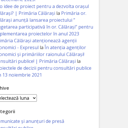
 o idee de proiect pentru a dezvolta orașul
lărași? | Primăria Călărași
la
Primăria or.
lărași anunță lansarea proiectului ”
getarea participativă în or. Călărași” pentru
plementarea proiectelor în anul 2023
imăria Călăraşi atenţionează agenţii
onomici - Expresul
la
În atenția agenților
onomici și primăriilor raionului Călărași!
nsultări publice! | Primăria Călărași
la
oiectele de decizii pentru consultări publice
n 13 noiembrie 2021
hive
hive
tegorii
municate și anunțuri de presă
nsultări publice