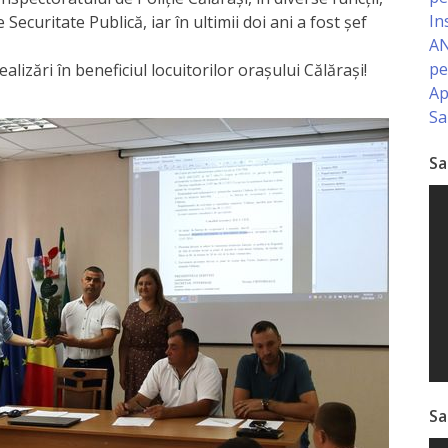
In
 Securitate Publică, iar în ultimii doi ani a fost șef
AN
pe
lizări în beneficiul locuitorilor orașului Călărași!
Ap
Sa
Sa
Sa