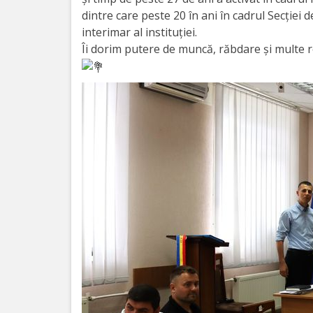
Orașe
dintre care peste 20 în ani în cadrul Secției de
înfrățite
interimar al instituției.
Îi dorim putere de muncă, răbdare și multe rea
Strategii
Registrul
de
Stat
al
Actelor
Locale
Primăria
Aparatul