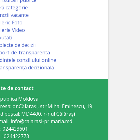
ră categorie
ncții vacante
lerie Foto
lerie Video
utăți
oiecte de decizii
port-de-transparenta
dințele consiliului online
ansparență decizională
te de contact
publica Moldova
resa: or.Călăraşi, str.Mihai Eminescu, 19
d poștal: MD4400, r-nul Călăraşi
mail: info@calarasi-primaria.md
: 024423601
l: 024422773