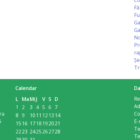
Fă
Fu
Ga
Ga
No
Pr
ra
Șe
Tr
Calendar
Da
Re
L
Ma
Mi
J
V
S
D
Ad
1
2
3
4
5
6
7
ra
Co
8
9
10
11
12
13
14
6
E-
15
16
17
18
19
20
21
Te
22
23
24
25
26
27
28
Te
29
30
31