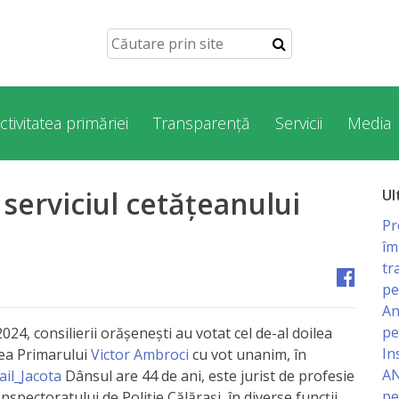
ctivitatea primăriei
Transparență
Servicii
Media
serviciul cetățeanului
Ul
Pr
îm
tr
pe
An
pe
024, consilierii orășenești au votat cel de-al doilea
In
rea Primarului
Victor Ambroci
cu vot unanim, în
AN
il_Jacota
Dânsul are 44 de ani, este jurist de profesie
pe
Inspectoratului de Poliție Călărași, în diverse funcții,