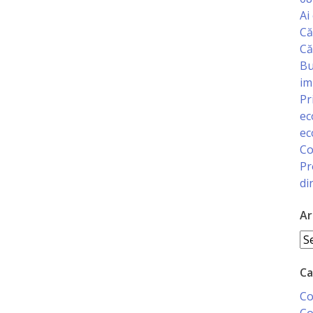
Ai
Că
Că
Bu
im
Pr
ec
ec
Co
Pr
di
Ar
Ar
Ca
Co
Co