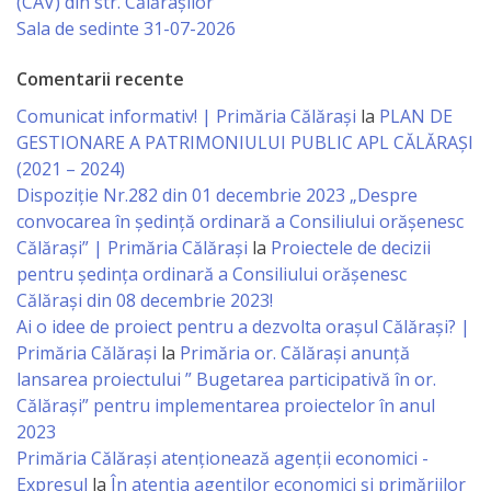
(CAV) din str. Călărașilor
Sala de sedinte 31-07-2026
Specialist
în
Comentarii recente
Comunicat informativ! | Primăria Călărași
la
PLAN DE
Construcţii,
GESTIONARE A PATRIMONIULUI PUBLIC APL CĂLĂRAȘI
Gospodărie
(2021 – 2024)
Dispoziție Nr.282 din 01 decembrie 2023 „Despre
Comunală
convocarea în ședință ordinară a Consiliului orășenesc
şi
Călărași” | Primăria Călărași
la
Proiectele de decizii
pentru ședința ordinară a Consiliului orășenesc
Drumuri
Călărași din 08 decembrie 2023!
Ai o idee de proiect pentru a dezvolta orașul Călărași? |
Specialist
Primăria Călărași
la
Primăria or. Călărași anunță
în
lansarea proiectului ” Bugetarea participativă în or.
Călărași” pentru implementarea proiectelor în anul
Problemele
2023
Antreprenoriat,
Primăria Călăraşi atenţionează agenţii economici -
Expresul
la
În atenția agenților economici și primăriilor