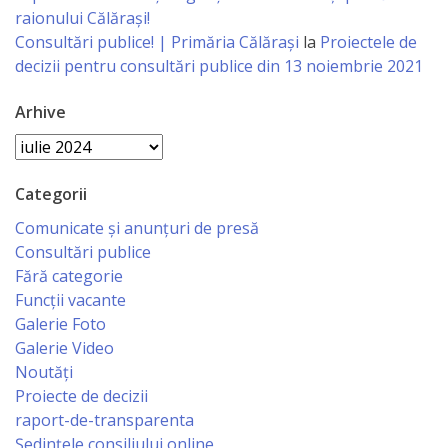
Business
raionului Călărași!
şi
Consultări publice! | Primăria Călărași
la
Proiectele de
decizii pentru consultări publice din 13 noiembrie 2021
Comerţ
Arhive
Specialist
Arhive
în
Categorii
Problemele
Comunicate și anunțuri de presă
Tineretului
Consultări publice
şi
Fără categorie
Funcții vacante
Sportului
Galerie Foto
Galerie Video
Specialist
Noutăți
pentru
Proiecte de decizii
raport-de-transparenta
Planificare,
Ședințele consiliului online