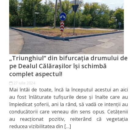
Orașe
înfrățite
Strategii
Registrul
de
„Triunghiul” din bifurcația drumului de
Stat
pe Dealul Călărașilor își schimbă
complet aspectul!
al
27 iulie 2024
Actelor
Mai întâi de toate, încă la începutul acestui an aici
au fost înlăturate tufișurile dese și înalte care au
Locale
împiedicat şoferii, ani la rând, să vadă ce intenţii au
conducătorii care veneau din sens opus. Cetățenii
Primăria
au reacționat pozitiv, reiterând că vegetația
reducea vizibilitatea din […]
Aparatul