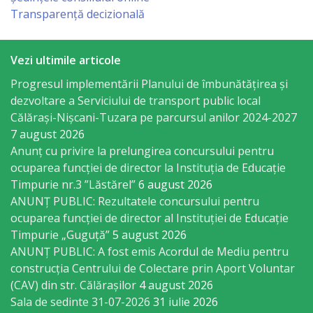
Economist
Transparență decizională
Primar
Vezi ultimile articole
Viceprimarii
Progresul implementării Planului de îmbunătățirea și
dezvoltare a Serviciului de transport public local
Călărași-Nișcani-Tuzara pe parcursul anilor 2024-2027
Specialist
7 august 2026
Relații
Anunț cu privire la prelungirea concursului pentru
ocuparea funcţiei de director la Instituția de Educație
cu
Timpurie nr.3 ”Lăstărel”
6 august 2026
Publicul,
ANUNȚ PUBLIC: Rezultatele concursului pentru
ocuparea funcției de director al Instituției de Educație
Operator
Timpurie „Guguță”
5 august 2026
CISC
ANUNȚ PUBLIC: A fost emis Acordul de Mediu pentru
construcția Centrului de Colectare prin Aport Voluntar
Organigrama
(CAV) din str. Călărașilor
4 august 2026
Sala de sedinte 31-07-2026
31 iulie 2026