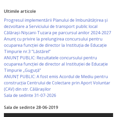
Primăriei
Ultimile articole
Lista
Progresul implementării Planului de îmbunătățirea și
colaboratorilor
dezvoltare a Serviciului de transport public local
Călărași-Nișcani-Tuzara pe parcursul anilor 2024-2027
Primăriei
Anunț cu privire la prelungirea concursului pentru
Călăraşi
ocuparea funcţiei de director la Instituția de Educație
Timpurie nr.3 ”Lăstărel”
ANUNȚ PUBLIC: Rezultatele concursului pentru
Contabilitate
ocuparea funcției de director al Instituției de Educație
Timpurie „Guguță”
Serviciul
ANUNȚ PUBLIC: A fost emis Acordul de Mediu pentru
Arhitectură
construcția Centrului de Colectare prin Aport Voluntar
(CAV) din str. Călărașilor
şi
Sala de sedinte 31-07-2026
Urbanism
Sala de sedinte 28-06-2019
Serviciul