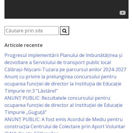
Serviciul
Juridic
Serviciul
Articole recente
în
Progresul implementării Planului de îmbunătățirea și
Reglementarea
dezvoltare a Serviciului de transport public local
Călărași-Nișcani-Tuzara pe parcursul anilor 2024-2027
Regimului
Anunț cu privire la prelungirea concursului pentru
Funciar
ocuparea funcţiei de director la Instituția de Educație
Timpurie nr.3 ”Lăstărel”
Serviciul
ANUNȚ PUBLIC: Rezultatele concursului pentru
ocuparea funcției de director al Instituției de Educație
Relaţii
Timpurie „Guguță”
cu
ANUNȚ PUBLIC: A fost emis Acordul de Mediu pentru
construcția Centrului de Colectare prin Aport Voluntar
Publicul