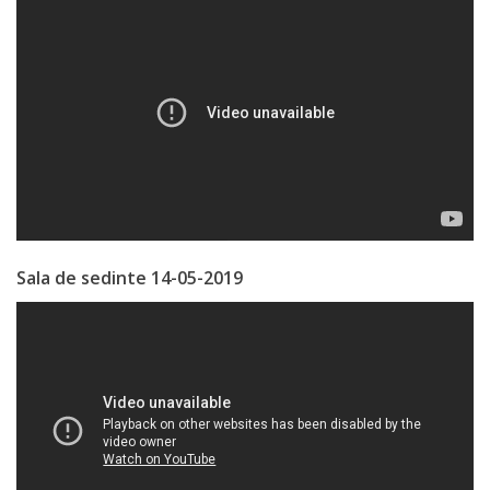
de
Atragere
a
Investiţiilor
Serviciul
de
Sala de sedinte 14-05-2019
Colectare
a
Impozitelor
şi
Taxelor
Locale