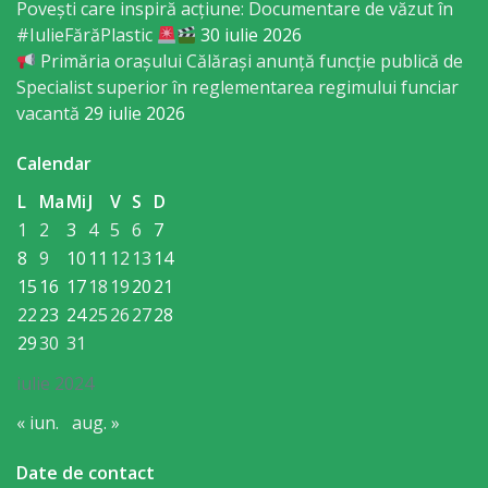
Regulament
Povești care inspiră acțiune: Documentare de văzut în
#IulieFărăPlastic
30 iulie 2026
Primăria orașului Călărași anunță funcție publică de
Consiliul
Specialist superior în reglementarea regimului funciar
local
vacantă
29 iulie 2026
Secretarul
Calendar
Consiliului
L
Ma
Mi
J
V
S
D
1
2
3
4
5
6
7
Consilieri
8
9
10
11
12
13
14
15
16
17
18
19
20
21
Comisii
22
23
24
25
26
27
28
29
30
31
de
iulie 2024
specialitate
« iun.
aug. »
Regulamentul
Date de contact