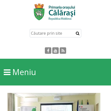
Acasă
Despre
orașul
Călărași
Istoria
Meniu
Orașului
Personalități
Regulamente