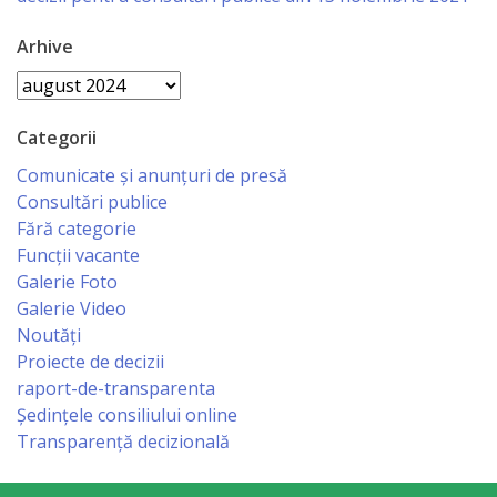
Economist
Arhive
Primar
Arhive
Viceprimarii
Categorii
Comunicate și anunțuri de presă
Specialist
Consultări publice
Fără categorie
Relații
Funcții vacante
cu
Galerie Foto
Galerie Video
Publicul,
Noutăți
Operator
Proiecte de decizii
raport-de-transparenta
CISC
Ședințele consiliului online
Transparență decizională
Organigrama