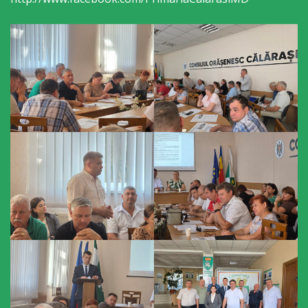
primăriei
Instituții
subordonate
IET
Lăstărel
IET
Guguță
IET
DoReMiCii
Școala