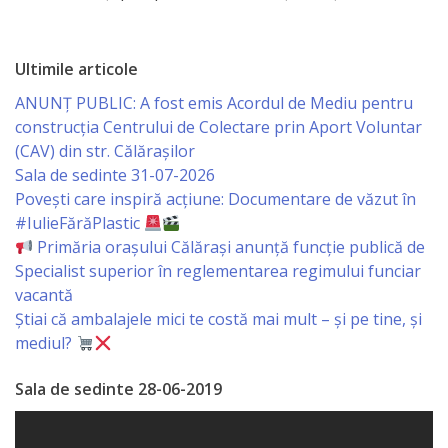
de
Atragere
Ultimile articole
a
ANUNȚ PUBLIC: A fost emis Acordul de Mediu pentru
construcția Centrului de Colectare prin Aport Voluntar
Investiţiilor
(CAV) din str. Călărașilor
Sala de sedinte 31-07-2026
Serviciul
Povești care inspiră acțiune: Documentare de văzut în
de
#IulieFărăPlastic
Primăria orașului Călărași anunță funcție publică de
Colectare
Specialist superior în reglementarea regimului funciar
a
vacantă
Știai că ambalajele mici te costă mai mult – și pe tine, și
Impozitelor
mediul?
şi
Sala de sedinte 28-06-2019
Taxelor
Locale