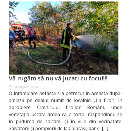
Primăriei
Lista
colaboratorilor
Primăriei
Călăraşi
Contabilitate
Vă rugăm să nu vă jucați cu focul!!!
Serviciul
14 august 2024
Arhitectură
O întâmplare nefastă s-a petrecut în această după-
amiază pe dealul numit de localnici „La Eroi”, în
şi
apropiere Cimitirului Eroilor Români, unde
Urbanism
vegetația uscată ardea ca o torță, răspândindu-se
în pădurea de salcâmi și în viile din vecinătate.
Serviciul
Salvatorii și pompierii de la Călărași, dar și […]