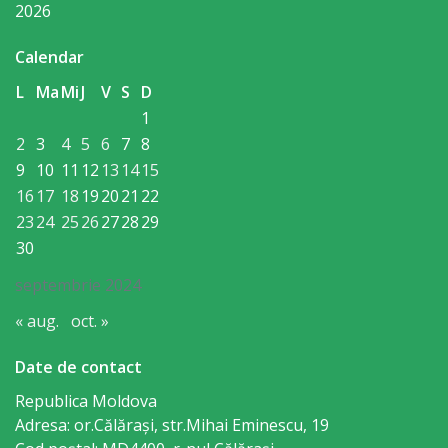
Consiliului
2026
Dispoziții
Calendar
L
Ma
Mi
J
V
S
D
Proiecte
1
de
2
3
4
5
6
7
8
9
10
11
12
13
14
15
decizii
16
17
18
19
20
21
22
23
24
25
26
27
28
29
Deciziile
30
Consiliului
septembrie 2024
Consiliul
« aug.
oct. »
de
Date de contact
tineret
Republica Moldova
Adresa: or.Călăraşi, str.Mihai Eminescu, 19
Activitatea