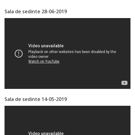
Sala de sedinte 28-06-2019
Serviciul
Juridic
Serviciul
în
Reglementarea
Regimului
Funciar
Serviciul
Sala de sedinte 14-05-2019
Relaţii
cu
Publicul