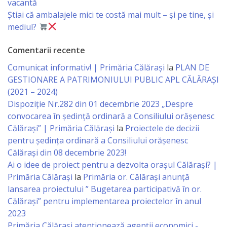
Business
vacantă
Știai că ambalajele mici te costă mai mult – și pe tine, și
şi
mediul?
Comerţ
Comentarii recente
Specialist
Comunicat informativ! | Primăria Călărași
la
PLAN DE
GESTIONARE A PATRIMONIULUI PUBLIC APL CĂLĂRAȘI
în
(2021 – 2024)
Problemele
Dispoziție Nr.282 din 01 decembrie 2023 „Despre
convocarea în ședință ordinară a Consiliului orășenesc
Tineretului
Călărași” | Primăria Călărași
la
Proiectele de decizii
şi
pentru ședința ordinară a Consiliului orășenesc
Călărași din 08 decembrie 2023!
Sportului
Ai o idee de proiect pentru a dezvolta orașul Călărași? |
Primăria Călărași
la
Primăria or. Călărași anunță
Specialist
lansarea proiectului ” Bugetarea participativă în or.
pentru
Călărași” pentru implementarea proiectelor în anul
2023
Planificare,
Primăria Călăraşi atenţionează agenţii economici -