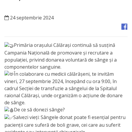
Orașe
înfrățite
24 septembrie 2024
Strategii
Registrul
Primăria orașului Călărași continuă să susțină
de
Campania Națională de promovare și recrutare a
populației, privind donarea voluntară de sânge și a
Stat
componentelor sanguine.
al
În colaborare cu medicii călărășeni, te invităm
vineri, 27 septembrie 2024, începând cu ora 9:00, în
Actelor
cadrul Secției de transfuzie a sângelui de la Spitalul
Locale
raional Călărași, unde organizăm o acțiune de donare
de sânge.
Primăria
De ce să donezi sânge?
Salvezi vieți: Sângele donat poate fi esențial pentru
pacienții care suferă de boli grave, cei care au suferit
Aparatul
accidente sau intervenții chirurgicale.