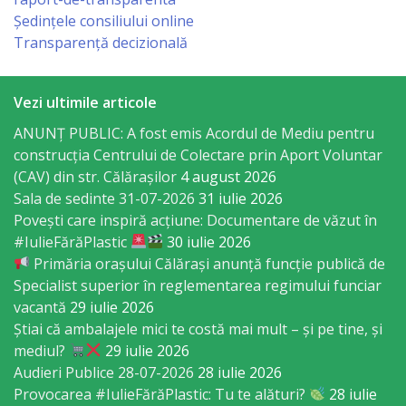
Regulament
Ședințele consiliului online
Transparență decizională
Consiliul
local
Vezi ultimile articole
ANUNȚ PUBLIC: A fost emis Acordul de Mediu pentru
Secretarul
construcția Centrului de Colectare prin Aport Voluntar
Consiliului
(CAV) din str. Călărașilor
4 august 2026
Sala de sedinte 31-07-2026
31 iulie 2026
Consilieri
Povești care inspiră acțiune: Documentare de văzut în
#IulieFărăPlastic
30 iulie 2026
Comisii
Primăria orașului Călărași anunță funcție publică de
Specialist superior în reglementarea regimului funciar
de
vacantă
29 iulie 2026
specialitate
Știai că ambalajele mici te costă mai mult – și pe tine, și
mediul?
29 iulie 2026
Audieri Publice 28-07-2026
28 iulie 2026
Regulamentul
Provocarea #IulieFărăPlastic: Tu te alături?
28 iulie