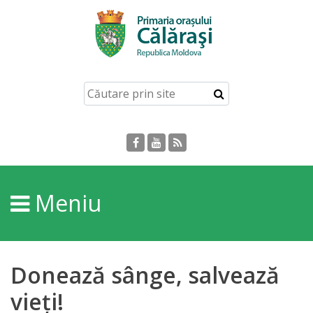
Acasă
Despre
orașul
Călărași
Istoria
Meniu
Orașului
Personalități
Donează sânge, salvează
Regulamente
vieți!