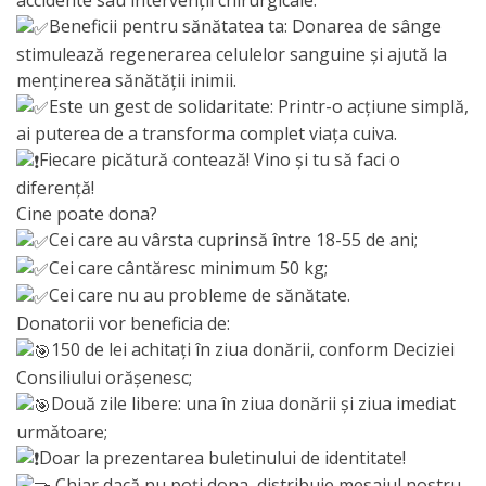
Primăriei
Beneficii pentru sănătatea ta: Donarea de sânge
stimulează regenerarea celulelor sanguine și ajută la
Lista
menținerea sănătății inimii.
Este un gest de solidaritate: Printr-o acțiune simplă,
colaboratorilor
ai puterea de a transforma complet viața cuiva.
Primăriei
Fiecare picătură contează! Vino și tu să faci o
Călăraşi
diferență!
Cine poate dona?
Cei care au vârsta cuprinsă între 18-55 de ani;
Contabilitate
Cei care cântăresc minimum 50 kg;
Cei care nu au probleme de sănătate.
Serviciul
Donatorii vor beneficia de:
Arhitectură
150 de lei achitați în ziua donării, conform Deciziei
Consiliului orășenesc;
şi
Două zile libere: una în ziua donării și ziua imediat
Urbanism
următoare;
Doar la prezentarea buletinului de identitate!
Serviciul
Chiar dacă nu poți dona, distribuie mesajul nostru