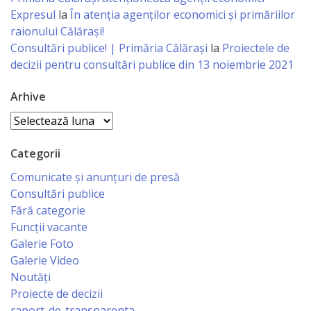
Economist
Expresul
la
În atenția agenților economici și primăriilor
raionului Călărași!
Primar
Consultări publice! | Primăria Călărași
la
Proiectele de
decizii pentru consultări publice din 13 noiembrie 2021
Viceprimarii
Arhive
Arhive
Specialist
Relații
Categorii
cu
Comunicate și anunțuri de presă
Consultări publice
Publicul,
Fără categorie
Operator
Funcții vacante
Galerie Foto
CISC
Galerie Video
Noutăți
Organigrama
Proiecte de decizii
raport-de-transparenta