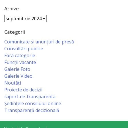
Economist
Arhive
Arhive
Primar
Categorii
Viceprimarii
Comunicate și anunțuri de presă
Consultări publice
Specialist
Fără categorie
Relații
Funcții vacante
Galerie Foto
cu
Galerie Video
Publicul,
Noutăți
Proiecte de decizii
Operator
raport-de-transparenta
CISC
Ședințele consiliului online
Transparență decizională
Organigrama