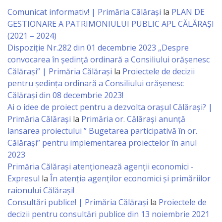
Business
Comunicat informativ! | Primăria Călărași
la
PLAN DE
şi
GESTIONARE A PATRIMONIULUI PUBLIC APL CĂLĂRAȘI
Comerţ
(2021 – 2024)
Dispoziție Nr.282 din 01 decembrie 2023 „Despre
convocarea în ședință ordinară a Consiliului orășenesc
Specialist
Călărași” | Primăria Călărași
la
Proiectele de decizii
în
pentru ședința ordinară a Consiliului orășenesc
Călărași din 08 decembrie 2023!
Problemele
Ai o idee de proiect pentru a dezvolta orașul Călărași? |
Tineretului
Primăria Călărași
la
Primăria or. Călărași anunță
lansarea proiectului ” Bugetarea participativă în or.
şi
Călărași” pentru implementarea proiectelor în anul
Sportului
2023
Primăria Călăraşi atenţionează agenţii economici -
Specialist
Expresul
la
În atenția agenților economici și primăriilor
raionului Călărași!
pentru
Consultări publice! | Primăria Călărași
la
Proiectele de
Planificare,
decizii pentru consultări publice din 13 noiembrie 2021