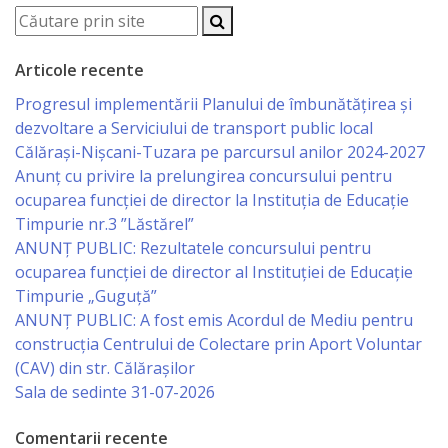
Specialist
Articole recente
în
Progresul implementării Planului de îmbunătățirea și
Construcţii,
dezvoltare a Serviciului de transport public local
Gospodărie
Călărași-Nișcani-Tuzara pe parcursul anilor 2024-2027
Anunț cu privire la prelungirea concursului pentru
Comunală
ocuparea funcţiei de director la Instituția de Educație
şi
Timpurie nr.3 ”Lăstărel”
ANUNȚ PUBLIC: Rezultatele concursului pentru
Drumuri
ocuparea funcției de director al Instituției de Educație
Timpurie „Guguță”
Specialist
ANUNȚ PUBLIC: A fost emis Acordul de Mediu pentru
în
construcția Centrului de Colectare prin Aport Voluntar
(CAV) din str. Călărașilor
Problemele
Sala de sedinte 31-07-2026
Antreprenoriat,
Comentarii recente