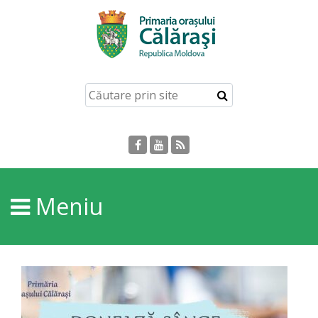
Acasă
Despre
orașul
Călărași
Istoria
Meniu
Orașului
Personalități
Regulamente