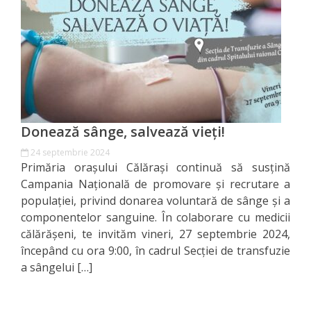
Orașe
înfrățite
Strategii
Registrul
de
Donează sânge, salvează vieți!
Stat
24 septembrie 2024
Primăria orașului Călărași continuă să susțină
al
Campania Națională de promovare și recrutare a
Actelor
populației, privind donarea voluntară de sânge și a
componentelor sanguine. În colaborare cu medicii
Locale
călărășeni, te invităm vineri, 27 septembrie 2024,
începând cu ora 9:00, în cadrul Secției de transfuzie
Primăria
a sângelui […]
Aparatul