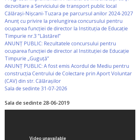
dezvoltare a Serviciului de transport public local
de
Călărași-Nișcani-Tuzara pe parcursul anilor 2024-2027
Atragere
Anunț cu privire la prelungirea concursului pentru
ocuparea funcţiei de director la Instituția de Educație
a
Timpurie nr.3 ”Lăstărel”
Investiţiilor
ANUNȚ PUBLIC: Rezultatele concursului pentru
ocuparea funcției de director al Instituției de Educație
Serviciul
Timpurie „Guguță”
ANUNȚ PUBLIC: A fost emis Acordul de Mediu pentru
de
construcția Centrului de Colectare prin Aport Voluntar
Colectare
(CAV) din str. Călărașilor
Sala de sedinte 31-07-2026
a
Impozitelor
Sala de sedinte 28-06-2019
şi
Taxelor
Locale