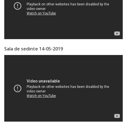
Serviciul
Juridic
Serviciul
în
Sala de sedinte 14-05-2019
Reglementarea
Regimului
Funciar
Serviciul
Relaţii
cu
Publicul