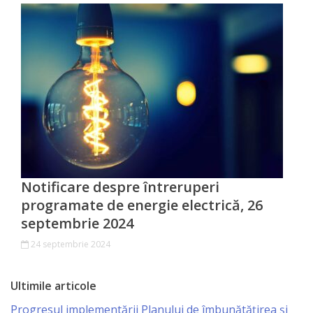
Primăriei
Lista
colaboratorilor
Primăriei
Călăraşi
Contabilitate
Notificare despre întreruperi
Serviciul
programate de energie electrică, 26
Arhitectură
septembrie 2024
şi
24 septembrie 2024
Urbanism
Ultimile articole
Serviciul
Progresul implementării Planului de îmbunătățirea și