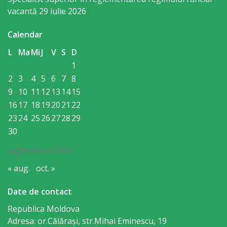
Consiliului
vacantă
29 iulie 2026
Dispoziții
Calendar
L
Ma
Mi
J
V
S
D
Proiecte
1
de
2
3
4
5
6
7
8
decizii
9
10
11
12
13
14
15
16
17
18
19
20
21
22
Deciziile
23
24
25
26
27
28
29
30
Consiliului
septembrie 2024
Consiliul
« aug.
oct. »
de
Date de contact
tineret
Republica Moldova
Adresa: or.Călăraşi, str.Mihai Eminescu, 19
Activitatea