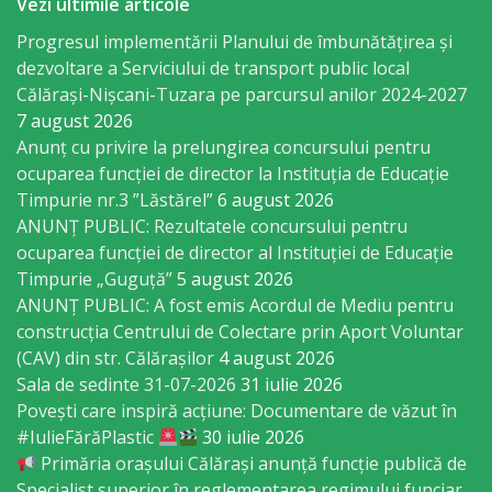
Vezi ultimile articole
Regulament
Progresul implementării Planului de îmbunătățirea și
Consiliul
dezvoltare a Serviciului de transport public local
Călărași-Nișcani-Tuzara pe parcursul anilor 2024-2027
local
7 august 2026
Anunț cu privire la prelungirea concursului pentru
Secretarul
ocuparea funcţiei de director la Instituția de Educație
Timpurie nr.3 ”Lăstărel”
6 august 2026
Consiliului
ANUNȚ PUBLIC: Rezultatele concursului pentru
ocuparea funcției de director al Instituției de Educație
Consilieri
Timpurie „Guguță”
5 august 2026
ANUNȚ PUBLIC: A fost emis Acordul de Mediu pentru
Comisii
construcția Centrului de Colectare prin Aport Voluntar
de
(CAV) din str. Călărașilor
4 august 2026
Sala de sedinte 31-07-2026
31 iulie 2026
specialitate
Povești care inspiră acțiune: Documentare de văzut în
#IulieFărăPlastic
30 iulie 2026
Regulamentul
Primăria orașului Călărași anunță funcție publică de
Specialist superior în reglementarea regimului funciar