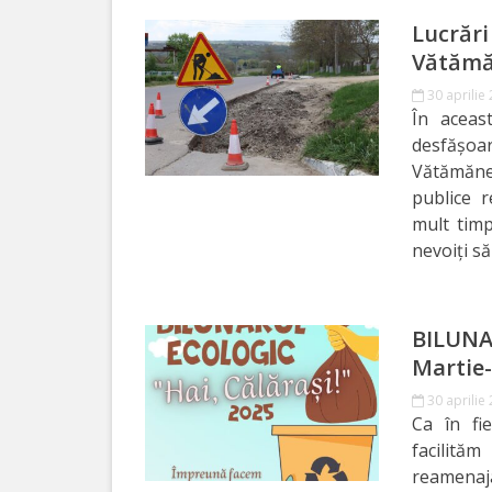
Orașe
Lucrări
înfrățite
Vătămă
Strategii
30 aprilie
În aceas
desfășoar
Registrul
Vătămănea
de
publice r
mult timp
Stat
nevoiți să
al
Actelor
BILUNA
Locale
Martie-
30 aprilie
Primăria
Ca în fi
facilită
Aparatul
reamenaj