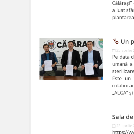
Călărași”
Primăriei
a luat sf
plantarea
Lista
colaboratorilor
Primăriei
Un pr
25 aprilie
Călăraşi
Pe data d
umană a c
Contabilitate
sterilizar
Este un 
Serviciul
colabora
„ALGA” și
Arhitectură
şi
Urbanism
Sala de
23 aprilie
Serviciul
https://