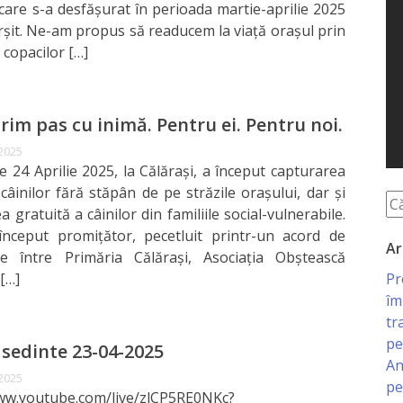
 care s-a desfășurat în perioada martie-aprilie 2025
ârșit. Ne-am propus să readucem la viață orașul prin
 copacilor […]
im pas cu inimă. Pentru ei. Pentru noi.
 2025
e 24 Aprilie 2025, la Călărași, a început capturarea
âinilor fără stăpân de pe străzile orașului, dar și
ea gratuită a câinilor din familiile social-vulnerabile.
început promițător, pecetluit printr-un acord de
Ar
re între Primăria Călărași, Asociația Obștească
Pr
 […]
îm
tr
pe
 sedinte 23-04-2025
An
 2025
pe
www.youtube.com/live/zlCP5RE0NKc?