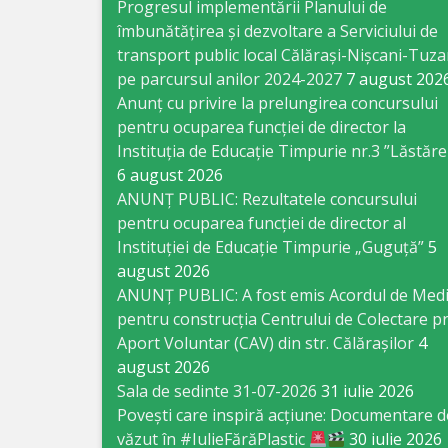
Business
Progresul implementării Planului de
îmbunătățirea și dezvoltare a Serviciului de
şi
transport public local Călărași-Nișcani-Tuza
Comerţ
pe parcursul anilor 2024-2027
7 august 202
Anunț cu privire la prelungirea concursului
Specialist
pentru ocuparea funcţiei de director la
Instituția de Educație Timpurie nr.3 ”Lăstăre
în
6 august 2026
Problemele
ANUNȚ PUBLIC: Rezultatele concursului
pentru ocuparea funcției de director al
Tineretului
Instituției de Educație Timpurie „Guguță”
5
şi
august 2026
ANUNȚ PUBLIC: A fost emis Acordul de Med
Sportului
pentru construcția Centrului de Colectare pr
Aport Voluntar (CAV) din str. Călărașilor
4
Specialist
august 2026
Sala de sedinte 31-07-2026
31 iulie 2026
pentru
Povești care inspiră acțiune: Documentare d
Planificare,
văzut în #IulieFărăPlastic
30 iulie 2026