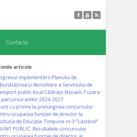
Contacte
timile articole
ogresul implementării Planului de
bunătățirea și dezvoltare a Serviciului de
ansport public local Călărași-Nișcani-Tuzara
 parcursul anilor 2024-2027
unț cu privire la prelungirea concursului
ntru ocuparea funcţiei de director la
stituția de Educație Timpurie nr.3 ”Lăstărel”
UNȚ PUBLIC: Rezultatele concursului
ntru ocuparea funcției de director al