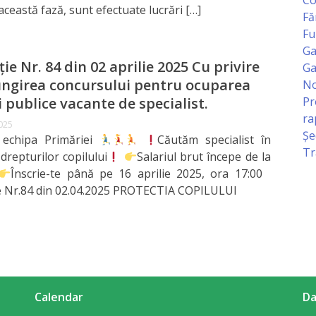
această fază, sunt efectuate lucrări […]
Fă
Fu
Ga
ție Nr. 84 din 02 aprilie 2025 Cu privire
Ga
ungirea concursului pentru ocuparea
No
Pr
i publice vacante de specialist.
ra
2025
Șe
 echipa Primăriei
Căutăm specialist în
Tr
drepturilor copilului
Salariul brut începe de la
Înscrie-te până pe 16 aprilie 2025, ora 17:00
e Nr.84 din 02.04.2025 PROTECTIA COPILULUI
Calendar
Da