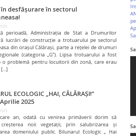
In
 în desfășurare în sectorul
AN
neasa!
pe
 2025
Ap
tă perioadă, Administrația de Stat a Drumurilor
Sa
ă lucrări de construcție a trotuarului pe sectorul
sa din orașul Călărași, parte a rețelei de drumuri
Sa
egionale (categoria „G”). Lipsa trotuarului a fost
 o problemă pentru locuitorii din zonă, care erau
 […]
RUL ECOLOGIC „HAI, CĂLĂRAȘI!”
Aprilie 2025
 2025
ecare an, odată cu venirea primăverii dorim să
m creșterea noii vegetații, prin salubrizarea și
Sa
area domeniului public. Bilunarul Ecologic „ Hai