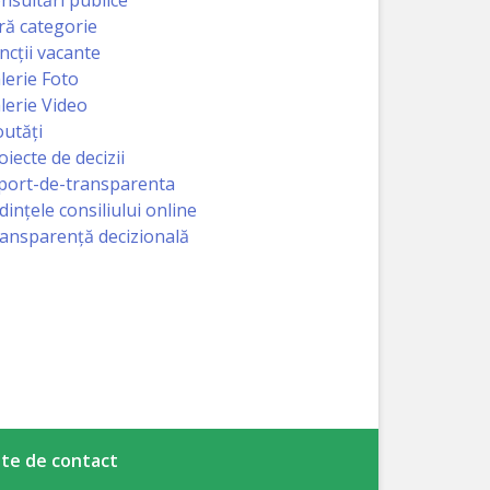
ră categorie
ncții vacante
lerie Foto
lerie Video
utăți
oiecte de decizii
port-de-transparenta
dințele consiliului online
ansparență decizională
te de contact