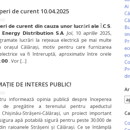
Ai
peri de curent 10.04.2025
Că
Că
2025
𝗲𝗿𝗶 𝗱𝗲 𝗰𝘂𝗿𝗲𝗻𝘁 𝗱𝗶𝗻 𝗰𝗮𝘂𝘇𝗮 𝘂𝗻𝗼𝗿 𝗹𝘂𝗰𝗿ă𝗿𝗶 𝗮𝗹𝗲 Î.𝗖.𝗦.
Bu
 𝗘𝗻𝗲𝗿𝗴𝘆 𝗗𝗶𝘀𝘁𝗿𝗶𝗯𝘂𝘁𝗶𝗼𝗻 𝗦.𝗔. 𝘑𝘰𝘪, 10 𝘢𝘱𝘳𝘪𝘭𝘪𝘦 2025,
im
ramate lucrări la rețeaua electrică pe mai multe
Pr
in orașul Călărași, motiv pentru care furnizarea
ec
electrice va fi întreruptă, aproximativ între orele
ec
𝟭:𝟬𝟬 . Vor […]
Co
Pr
di
AȚIE DE INTERES PUBLIC!
Ar
2025
Ar
ru informează opinia publică despre începerea
or de pregătire a terenului pentru apeductul
Ca
 Chișinău-Strășeni-Călărași, un proiect important
sigura apă potabilă sigură pentru peste 30.000 de
Co
 din raioanele Strășeni și Călărași. Ce se întâmplă
Co