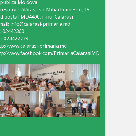
publica Moldova
resa: or.Călăraşi, str.Mihai Eminescu, 19
d poștal: MD4400, r-nul Călăraşi
mail: info@calarasi-primaria.md
: 024423601
l: 024422773
tp://www.calarasi-primaria.md
tp://www.facebook.com/PrimariaCalarasiMD