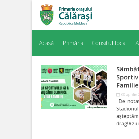
Acasă
Despre
Acasă
Primăria
Consiliul local
A
orașul
Călărași
Sâmbătă
Sportiv
Istoria
Familie
Orașului
30 aprilie
De notat
Personalități
Stadionul
a
Regulamente
drag!#ziu