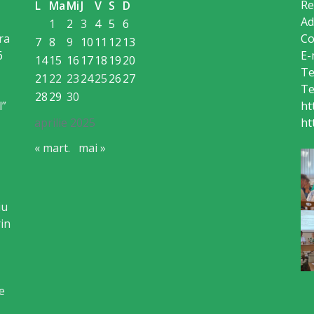
Re
L
Ma
Mi
J
V
S
D
Ad
1
2
3
4
5
6
ra
Co
7
8
9
10
11
12
13
6
E-
14
15
16
17
18
19
20
Te
21
22
23
24
25
26
27
Te
28
29
30
l”
ht
aprilie 2025
ht
« mart.
mai »
iu
in
e