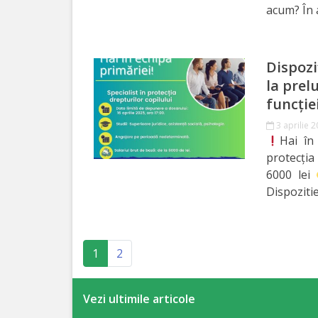
acum? În 
Specialist
în
Dispozi
Construcţii,
la prel
Gospodărie
funcție
3 aprilie 
Comunală
Hai în
şi
protecția 
6000 lei
Drumuri
Dispoziti
Specialist
în
(current)
1
2
Problemele
Antreprenoriat,
Vezi ultimile articole