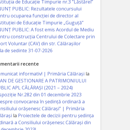
stituția de Educație Timpurie nr.3 ”Lăstărel”
UNȚ PUBLIC: Rezultatele concursului
ntru ocuparea funcției de director al
stituției de Educație Timpurie „Guguță”
UNȚ PUBLIC: A fost emis Acordul de Mediu
ntru construcția Centrului de Colectare prin
ort Voluntar (CAV) din str. Călărașilor
la de sedinte 31-07-2026
mentarii recente
municat informativ! | Primăria Călărași
la
AN DE GESTIONARE A PATRIMONIULUI
BLIC APL CĂLĂRAȘI (2021 – 2024)
spoziție Nr.282 din 01 decembrie 2023
espre convocarea în ședință ordinară a
nsiliului orășenesc Călărași” | Primăria
lărași
la
Proiectele de decizii pentru ședința
dinară a Consiliului orășenesc Călărași din
 decembrie 2023!