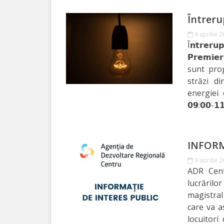
Întreru
Serviciul
9 aprilie 
Juridic
Î𝗻𝘁𝗿𝗲𝗿𝘂𝗽
𝗣𝗿𝗲𝗺𝗶𝗲𝗿
Serviciul
sunt prog
străzi d
în
energiei 
Reglementarea
𝟬𝟵:𝟬𝟬-𝟭
Regimului
Funciar
INFORM
9 aprilie 
Serviciul
ADR Cent
Relaţii
lucrăril
magistral
cu
care va a
Publicul
locuitori