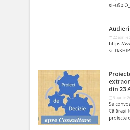
si=u5plO
de
Atragere
a
Audieri
22 aprilie
Investiţiilor
https://
si=tkKHI
Serviciul
de
Proiect
Colectare
extraor
a
din 23 
Impozitelor
9 aprilie 
Se convoa
şi
Călărași 
Taxelor
proiecte d
Locale