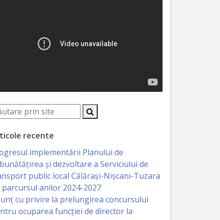
ticole recente
ogresul implementării Planului de
bunătățirea și dezvoltare a Serviciului de
ansport public local Călărași-Nișcani-Tuzara
 parcursul anilor 2024-2027
unț cu privire la prelungirea concursului
ntru ocuparea funcţiei de director la