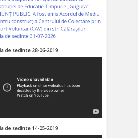
stituției de Educație Timpurie „Guguță”
UNȚ PUBLIC: A fost emis Acordul de Mediu
ntru construcția Centrului de Colectare prin
ort Voluntar (CAV) din str. Călărașilor
la de sedinte 31-07-2026
la de sedinte 28-06-2019
la de sedinte 14-05-2019