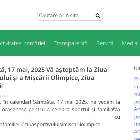
ctivitatea primăriei
Transparență
Servicii
Media
Ul
, 17 mai, 2025 Vă așteptăm la Ziua
ului și a Mișcării Olimpice, Ziua
Pr
i!
îm
tr
 2025
pe
 în calendar! Sâmbăta, 17 mai 2025, ne vedem la
An
 orășenesc pentru a celebra sportul și familia!Vă
pe
șteptăm cu
In
afamiliei #ziuasportivuluisimiscariiolimpice
AN
pe