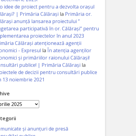
 o idee de proiect pentru a dezvolta orașul
lărași? | Primăria Călărași
la
Primăria or.
lărași anunță lansarea proiectului ”
getarea participativă în or. Călărași” pentru
plementarea proiectelor în anul 2023
imăria Călăraşi atenţionează agenţii
onomici - Expresul
la
În atenția agenților
onomici și primăriilor raionului Călărași!
nsultări publice! | Primăria Călărași
la
oiectele de decizii pentru consultări publice
n 13 noiembrie 2021
hive
hive
tegorii
municate și anunțuri de presă
nsultări publice