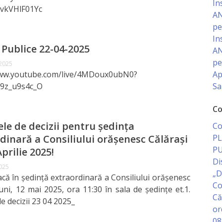
In
_vkVHlF01Yc
AN
pe
In
 Publice 22-04-2025
AN
pe
 2025
Ap
www.youtube.com/live/4MDoux0ubN0?
Sa
P9z_u9s4c_O
Co
ele de decizii pentru ședința
Co
PL
dinară a Consiliului orășenesc Călărași
PU
Aprilie 2025!
Di
2025
„D
că în ședință extraordinară a Consiliului orășenesc
Co
luni, 12 mai 2025, ora 11:30 în sala de ședințe et.1.
Că
e decizii 23 04 2025_
or
08