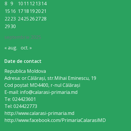
Regulament
8
9
10
11
12
13
14
15
16
17
18
19
20
21
Consiliul
22
23
24
25
26
27
28
29
30
local
septembrie 2025
Secretarul
« aug.
oct. »
Consiliului
Date de contact
Consilieri
Republica Moldova
Adresa: or.Călăraşi, str.Mihai Eminescu, 19
Comisii
Cod poștal: MD4400, r-nul Călăraşi
E-mail: info@calarasi-primaria.md
de
Te: 024423601
specialitate
Tel: 024422773
http://www.calarasi-primaria.md
http://www.facebook.com/PrimariaCalarasiMD
Regulamentul