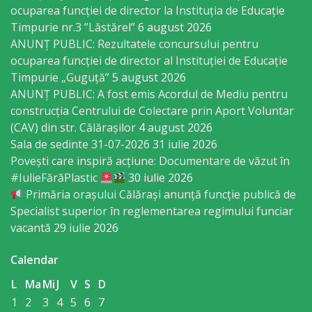
ocuparea funcţiei de director la Instituția de Educație
Economist
Timpurie nr.3 ”Lăstărel”
6 august 2026
ANUNȚ PUBLIC: Rezultatele concursului pentru
Primar
ocuparea funcției de director al Instituției de Educație
Timpurie „Guguță”
5 august 2026
Viceprimarii
ANUNȚ PUBLIC: A fost emis Acordul de Mediu pentru
construcția Centrului de Colectare prin Aport Voluntar
Specialist
(CAV) din str. Călărașilor
4 august 2026
Sala de sedinte 31-07-2026
31 iulie 2026
Relații
Povești care inspiră acțiune: Documentare de văzut în
cu
#IulieFărăPlastic
30 iulie 2026
Primăria orașului Călărași anunță funcție publică de
Publicul,
Specialist superior în reglementarea regimului funciar
Operator
vacantă
29 iulie 2026
CISC
Calendar
Organigrama
L
Ma
Mi
J
V
S
D
1
2
3
4
5
6
7