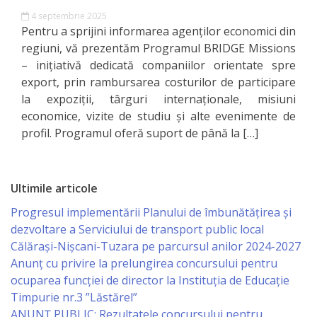
Orașe
4 septembrie 2025
înfrățite
Pentru a sprijini informarea agenților economici din
regiuni, vă prezentăm Programul BRIDGE Missions
Strategii
– inițiativă dedicată companiilor orientate spre
export, prin rambursarea costurilor de participare
la expoziții, târguri internaționale, misiuni
Registrul
economice, vizite de studiu și alte evenimente de
de
profil. Programul oferă suport de până la […]
Stat
al
Ultimile articole
Actelor
Progresul implementării Planului de îmbunătățirea și
Locale
dezvoltare a Serviciului de transport public local
Călărași-Nișcani-Tuzara pe parcursul anilor 2024-2027
Anunț cu privire la prelungirea concursului pentru
Primăria
ocuparea funcţiei de director la Instituția de Educație
Timpurie nr.3 ”Lăstărel”
Aparatul
ANUNȚ PUBLIC: Rezultatele concursului pentru