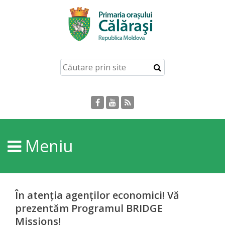
Acasă
Despre
orașul
Călărași
Istoria
Meniu
Orașului
Personalități
În atenția agenților economici! Vă
Regulamente
prezentăm Programul BRIDGE
Missions!