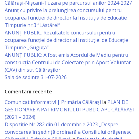
Călărași-Nișcani-Tuzara pe parcursul anilor 2024-2027
Anunț cu privire la prelungirea concursului pentru
Serviciul
ocuparea funcţiei de director la Instituția de Educație
Juridic
Timpurie nr.3 ”Lăstărel”
ANUNȚ PUBLIC: Rezultatele concursului pentru
Serviciul
ocuparea funcției de director al Instituției de Educație
Timpurie „Guguță”
în
ANUNȚ PUBLIC: A fost emis Acordul de Mediu pentru
Reglementarea
construcția Centrului de Colectare prin Aport Voluntar
(CAV) din str. Călărașilor
Regimului
Sala de sedinte 31-07-2026
Funciar
Comentarii recente
Serviciul
Comunicat informativ! | Primăria Călărași
la
PLAN DE
GESTIONARE A PATRIMONIULUI PUBLIC APL CĂLĂRAȘI
Relaţii
(2021 – 2024)
cu
Dispoziție Nr.282 din 01 decembrie 2023 „Despre
convocarea în ședință ordinară a Consiliului orășenesc
Publicul