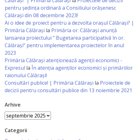
Călărași” | Primăria Călărași
la
Proiectele de decizii
pentru ședința ordinară a Consiliului orășenesc
Specialist
Călărași din 08 decembrie 2023!
în
Ai o idee de proiect pentru a dezvolta orașul Călărași? |
Primăria Călărași
la
Primăria or. Călărași anunță
Construcţii,
lansarea proiectului ” Bugetarea participativă în or.
Gospodărie
Călărași” pentru implementarea proiectelor în anul
2023
Comunală
Primăria Călăraşi atenţionează agenţii economici -
şi
Expresul
la
În atenția agenților economici și primăriilor
raionului Călărași!
Drumuri
Consultări publice! | Primăria Călărași
la
Proiectele de
decizii pentru consultări publice din 13 noiembrie 2021
Specialist
Arhive
în
Arhive
Problemele
Antreprenoriat,
Categorii