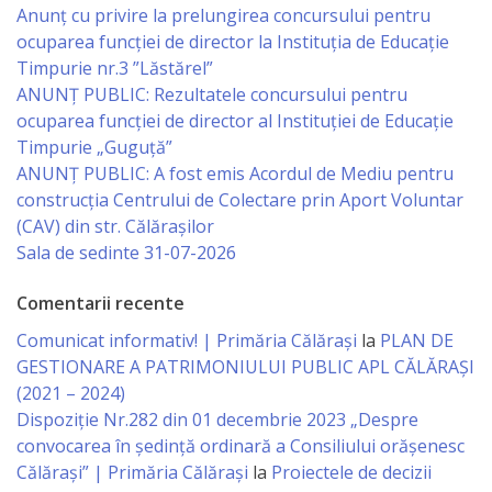
Business
Anunț cu privire la prelungirea concursului pentru
şi
ocuparea funcţiei de director la Instituția de Educație
Timpurie nr.3 ”Lăstărel”
Comerţ
ANUNȚ PUBLIC: Rezultatele concursului pentru
ocuparea funcției de director al Instituției de Educație
Specialist
Timpurie „Guguță”
ANUNȚ PUBLIC: A fost emis Acordul de Mediu pentru
în
construcția Centrului de Colectare prin Aport Voluntar
Problemele
(CAV) din str. Călărașilor
Sala de sedinte 31-07-2026
Tineretului
şi
Comentarii recente
Sportului
Comunicat informativ! | Primăria Călărași
la
PLAN DE
GESTIONARE A PATRIMONIULUI PUBLIC APL CĂLĂRAȘI
Specialist
(2021 – 2024)
Dispoziție Nr.282 din 01 decembrie 2023 „Despre
pentru
convocarea în ședință ordinară a Consiliului orășenesc
Planificare,
Călărași” | Primăria Călărași
la
Proiectele de decizii