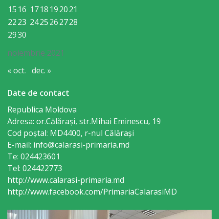
15
16
17
18
19
20
21
primăriei
22
23
24
25
26
27
28
29
30
Instituții
noiembrie 2021
subordonate
« oct.
dec. »
IET
Date de contact
Lăstărel
Republica Moldova
Adresa: or.Călăraşi, str.Mihai Eminescu, 19
IET
Cod poștal: MD4400, r-nul Călăraşi
Guguță
E-mail: info@calarasi-primaria.md
Te: 024423601
IET
Tel: 024422773
http://www.calarasi-primaria.md
DoReMiCii
http://www.facebook.com/PrimariaCalarasiMD
Școala