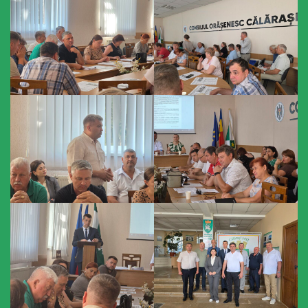
sportivă
„Mihai
Viteazul”
Școala
Sportivă
Specializată
de
Rezerve
Olimpice
Călărași
Stadionul