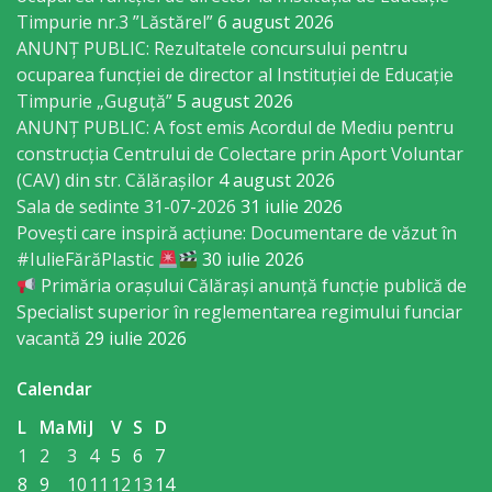
Consiliului
Timpurie nr.3 ”Lăstărel”
6 august 2026
ANUNȚ PUBLIC: Rezultatele concursului pentru
Dispoziții
ocuparea funcției de director al Instituției de Educație
Timpurie „Guguță”
5 august 2026
Proiecte
ANUNȚ PUBLIC: A fost emis Acordul de Mediu pentru
de
construcția Centrului de Colectare prin Aport Voluntar
(CAV) din str. Călărașilor
4 august 2026
decizii
Sala de sedinte 31-07-2026
31 iulie 2026
Povești care inspiră acțiune: Documentare de văzut în
Deciziile
#IulieFărăPlastic
30 iulie 2026
Primăria orașului Călărași anunță funcție publică de
Consiliului
Specialist superior în reglementarea regimului funciar
vacantă
29 iulie 2026
Consiliul
de
Calendar
tineret
L
Ma
Mi
J
V
S
D
1
2
3
4
5
6
7
Activitatea
8
9
10
11
12
13
14