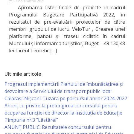
17 noiembrie 2021
de
Aprobarea listei finale de proiecte în cadrul
Programului Bugetare Participativă 2022, în
Atragere
rezultatul de pre-evaluării proiectelor de către
a
membrii grupului de lucru. VeloTur , Crearea unei
platforme, panou și traseu ciclistic în cadrul
Investiţiilor
Muzeului și informarea turiștilor, Buget – 49 130,48
lei. Liceul Teoretic […]
Serviciul
de
Ultimile articole
Colectare
Progresul implementării Planului de îmbunătățirea și
a
dezvoltare a Serviciului de transport public local
Impozitelor
Călărași-Nișcani-Tuzara pe parcursul anilor 2024-2027
Anunț cu privire la prelungirea concursului pentru
şi
ocuparea funcţiei de director la Instituția de Educație
Taxelor
Timpurie nr.3 ”Lăstărel”
ANUNȚ PUBLIC: Rezultatele concursului pentru
Locale