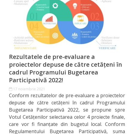
Orașe
înfrățite
Strategii
Registrul
de
Rezultatele de pre-evaluare a
Stat
proiectelor depuse de către cetățeni în
cadrul Programului Bugetarea
al
Participativă 2022!
Actelor
17 noiembrie 2021
Conform rezultatelor de pre-evaluare a proiectelor
Locale
depuse de către cetățeni în cadrul Programului
Bugetarea Participativă 2022, se propune spre
Primăria
Votul Cetățenilor selectarea celor 4 proiecte finale,
care vor fi finanțate din bugetul local. Conform
Aparatul
Regulamentului Bugetarea Participativă, suma