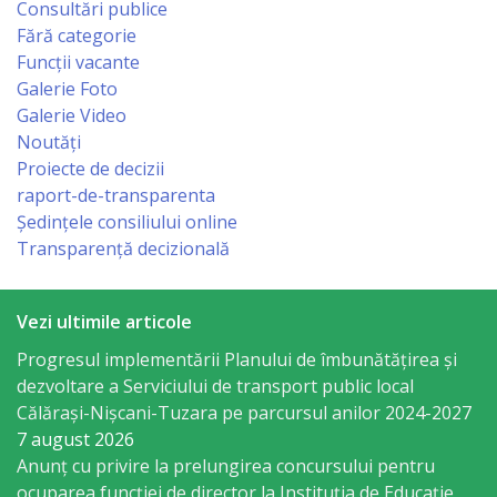
Regulament
Consultări publice
Fără categorie
Funcții vacante
Consiliul
Galerie Foto
local
Galerie Video
Noutăți
Secretarul
Proiecte de decizii
raport-de-transparenta
Consiliului
Ședințele consiliului online
Transparență decizională
Consilieri
Comisii
Vezi ultimile articole
de
Progresul implementării Planului de îmbunătățirea și
dezvoltare a Serviciului de transport public local
specialitate
Călărași-Nișcani-Tuzara pe parcursul anilor 2024-2027
7 august 2026
Regulamentul
Anunț cu privire la prelungirea concursului pentru
ocuparea funcţiei de director la Instituția de Educație