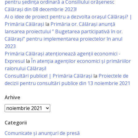
pentru ședința ordinară a Consiliului orășenesc
Economist
Călărași din 08 decembrie 2023!
Ai o idee de proiect pentru a dezvolta orașul Călărași? |
Primar
Primăria Călărași
la
Primăria or. Călărași anunță
lansarea proiectului ” Bugetarea participativă în or.
Viceprimarii
Călărași” pentru implementarea proiectelor în anul
2023
Specialist
Primăria Călăraşi atenţionează agenţii economici -
Expresul
la
În atenția agenților economici și primăriilor
Relații
raionului Călărași!
cu
Consultări publice! | Primăria Călărași
la
Proiectele de
decizii pentru consultări publice din 13 noiembrie 2021
Publicul,
Operator
Arhive
Arhive
CISC
Categorii
Organigrama
Comunicate și anunțuri de presă