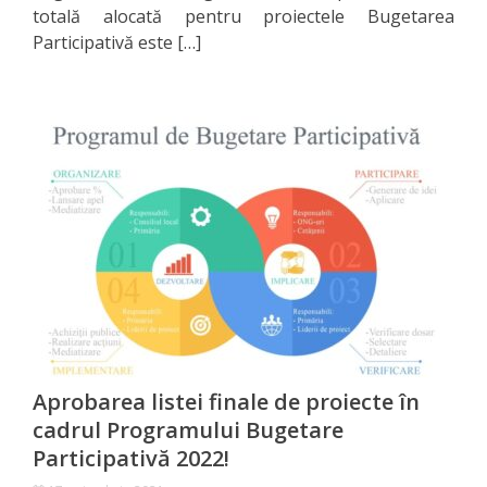
Primăriei
totală alocată pentru proiectele Bugetarea
Participativă este […]
Lista
colaboratorilor
Primăriei
Călăraşi
Contabilitate
Serviciul
Arhitectură
şi
Aprobarea listei finale de proiecte în
Urbanism
cadrul Programului Bugetare
Participativă 2022!
Serviciul