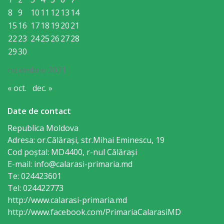
Regulament
8
9
10
11
12
13
14
15
16
17
18
19
20
21
Consiliul
22
23
24
25
26
27
28
local
29
30
noiembrie 2021
Secretarul
« oct.
dec. »
Consiliului
Date de contact
Consilieri
Republica Moldova
Adresa: or.Călăraşi, str.Mihai Eminescu, 19
Comisii
Cod poștal: MD4400, r-nul Călăraşi
de
E-mail: info@calarasi-primaria.md
Te: 024423601
specialitate
Tel: 024422773
http://www.calarasi-primaria.md
Regulamentul
http://www.facebook.com/PrimariaCalarasiMD