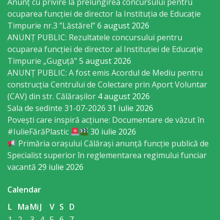
Anunț cu privire la prelungirea concursului pentru
Economist
ocuparea funcţiei de director la Instituția de Educație
Timpurie nr.3 ”Lăstărel”
6 august 2026
Primar
ANUNȚ PUBLIC: Rezultatele concursului pentru
ocuparea funcției de director al Instituției de Educație
Viceprimarii
Timpurie „Guguță”
5 august 2026
ANUNȚ PUBLIC: A fost emis Acordul de Mediu pentru
Specialist
construcția Centrului de Colectare prin Aport Voluntar
(CAV) din str. Călărașilor
4 august 2026
Relații
Sala de sedinte 31-07-2026
31 iulie 2026
cu
Povești care inspiră acțiune: Documentare de văzut în
#IulieFărăPlastic
30 iulie 2026
Publicul,
Primăria orașului Călărași anunță funcție publică de
Operator
Specialist superior în reglementarea regimului funciar
vacantă
29 iulie 2026
CISC
Calendar
Organigrama
L
Ma
Mi
J
V
S
D
1
2
3
4
5
6
7