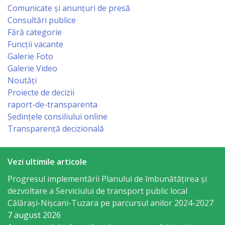
Business
Comunicate și anunțuri de presă
şi
Consultări publice
Fără categorie
Comerţ
Funcții vacante
Galerie Foto
Specialist
Galerie Video
în
Noutăți
Proiecte de decizii
Problemele
raport-de-transparenta
Tineretului
Ședințele consiliului online
Transparență decizională
şi
Sportului
Vezi ultimile articole
Specialist
Progresul implementării Planului de îmbunătățirea și
dezvoltare a Serviciului de transport public local
pentru
Călărași-Nișcani-Tuzara pe parcursul anilor 2024-2027
Planificare,
7 august 2026