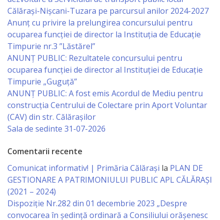
Călărași-Nișcani-Tuzara pe parcursul anilor 2024-2027
Serviciul
Anunț cu privire la prelungirea concursului pentru
ocuparea funcţiei de director la Instituția de Educație
Juridic
Timpurie nr.3 ”Lăstărel”
ANUNȚ PUBLIC: Rezultatele concursului pentru
Serviciul
ocuparea funcției de director al Instituției de Educație
în
Timpurie „Guguță”
ANUNȚ PUBLIC: A fost emis Acordul de Mediu pentru
Reglementarea
construcția Centrului de Colectare prin Aport Voluntar
Regimului
(CAV) din str. Călărașilor
Sala de sedinte 31-07-2026
Funciar
Comentarii recente
Serviciul
Comunicat informativ! | Primăria Călărași
la
PLAN DE
Relaţii
GESTIONARE A PATRIMONIULUI PUBLIC APL CĂLĂRAȘI
(2021 – 2024)
cu
Dispoziție Nr.282 din 01 decembrie 2023 „Despre
Publicul
convocarea în ședință ordinară a Consiliului orășenesc