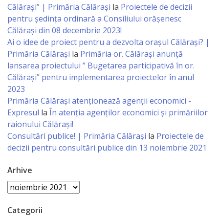
Călărași” | Primăria Călărași
la
Proiectele de decizii
Specialist
pentru ședința ordinară a Consiliului orășenesc
Călărași din 08 decembrie 2023!
în
Ai o idee de proiect pentru a dezvolta orașul Călărași? |
Construcţii,
Primăria Călărași
la
Primăria or. Călărași anunță
lansarea proiectului ” Bugetarea participativă în or.
Gospodărie
Călărași” pentru implementarea proiectelor în anul
Comunală
2023
Primăria Călăraşi atenţionează agenţii economici -
şi
Expresul
la
În atenția agenților economici și primăriilor
Drumuri
raionului Călărași!
Consultări publice! | Primăria Călărași
la
Proiectele de
decizii pentru consultări publice din 13 noiembrie 2021
Specialist
în
Arhive
Problemele
Arhive
Antreprenoriat,
Categorii