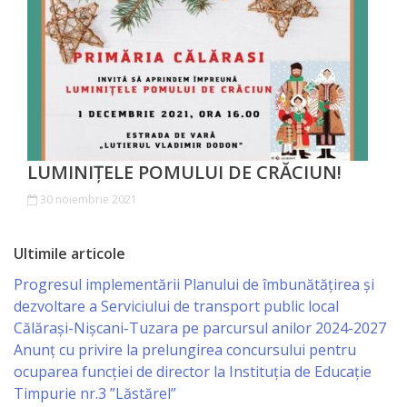
Orașe
înfrățite
Strategii
Registrul
de
LUMINIȚELE POMULUI DE CRĂCIUN!
Stat
30 noiembrie 2021
al
Ultimile articole
Actelor
Progresul implementării Planului de îmbunătățirea și
Locale
dezvoltare a Serviciului de transport public local
Călărași-Nișcani-Tuzara pe parcursul anilor 2024-2027
Primăria
Anunț cu privire la prelungirea concursului pentru
ocuparea funcţiei de director la Instituția de Educație
Aparatul
Timpurie nr.3 ”Lăstărel”