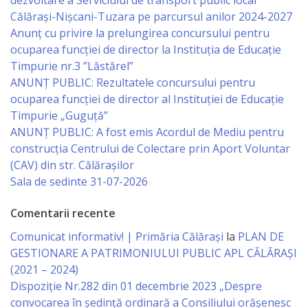
dezvoltare a Serviciului de transport public local
Călărași-Nișcani-Tuzara pe parcursul anilor 2024-2027
Specialist
Anunț cu privire la prelungirea concursului pentru
în
ocuparea funcţiei de director la Instituția de Educație
Timpurie nr.3 ”Lăstărel”
Construcţii,
ANUNȚ PUBLIC: Rezultatele concursului pentru
Gospodărie
ocuparea funcției de director al Instituției de Educație
Timpurie „Guguță”
Comunală
ANUNȚ PUBLIC: A fost emis Acordul de Mediu pentru
şi
construcția Centrului de Colectare prin Aport Voluntar
(CAV) din str. Călărașilor
Drumuri
Sala de sedinte 31-07-2026
Specialist
Comentarii recente
în
Comunicat informativ! | Primăria Călărași
la
PLAN DE
GESTIONARE A PATRIMONIULUI PUBLIC APL CĂLĂRAȘI
Problemele
(2021 – 2024)
Antreprenoriat,
Dispoziție Nr.282 din 01 decembrie 2023 „Despre
convocarea în ședință ordinară a Consiliului orășenesc