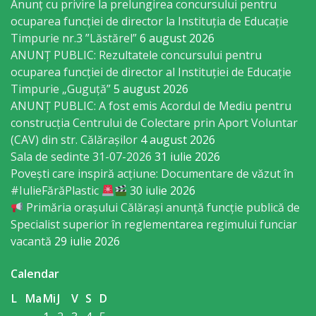
Anunț cu privire la prelungirea concursului pentru
Regulament
ocuparea funcţiei de director la Instituția de Educație
Timpurie nr.3 ”Lăstărel”
6 august 2026
Consiliul
ANUNȚ PUBLIC: Rezultatele concursului pentru
local
ocuparea funcției de director al Instituției de Educație
Timpurie „Guguță”
5 august 2026
Secretarul
ANUNȚ PUBLIC: A fost emis Acordul de Mediu pentru
construcția Centrului de Colectare prin Aport Voluntar
Consiliului
(CAV) din str. Călărașilor
4 august 2026
Sala de sedinte 31-07-2026
31 iulie 2026
Consilieri
Povești care inspiră acțiune: Documentare de văzut în
#IulieFărăPlastic
30 iulie 2026
Comisii
Primăria orașului Călărași anunță funcție publică de
Specialist superior în reglementarea regimului funciar
de
vacantă
29 iulie 2026
specialitate
Calendar
Regulamentul
L
Ma
Mi
J
V
S
D