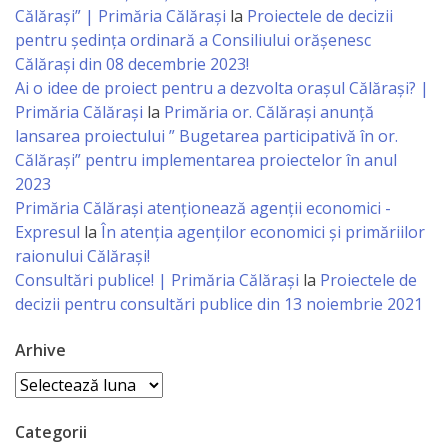
Business
Călărași” | Primăria Călărași
la
Proiectele de decizii
şi
pentru ședința ordinară a Consiliului orășenesc
Călărași din 08 decembrie 2023!
Comerţ
Ai o idee de proiect pentru a dezvolta orașul Călărași? |
Primăria Călărași
la
Primăria or. Călărași anunță
Specialist
lansarea proiectului ” Bugetarea participativă în or.
în
Călărași” pentru implementarea proiectelor în anul
2023
Problemele
Primăria Călăraşi atenţionează agenţii economici -
Tineretului
Expresul
la
În atenția agenților economici și primăriilor
raionului Călărași!
şi
Consultări publice! | Primăria Călărași
la
Proiectele de
Sportului
decizii pentru consultări publice din 13 noiembrie 2021
Arhive
Specialist
Arhive
pentru
Planificare,
Categorii