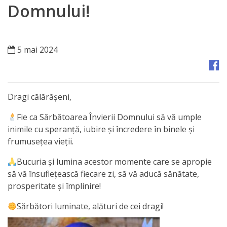
Orașe
Domnului!
înfrățite
Strategii
5 mai 2024
Registrul
de
Dragi călărășeni,
Stat
Fie ca Sărbătoarea Învierii Domnului să vă umple
al
inimile cu speranță, iubire și încredere în binele și
frumusețea vieții.
Actelor
Bucuria și lumina acestor momente care se apropie
Locale
să vă însuflețească fiecare zi, să vă aducă sănătate,
prosperitate și împlinire!
Primăria
Sărbători luminate, alături de cei dragi!
Aparatul