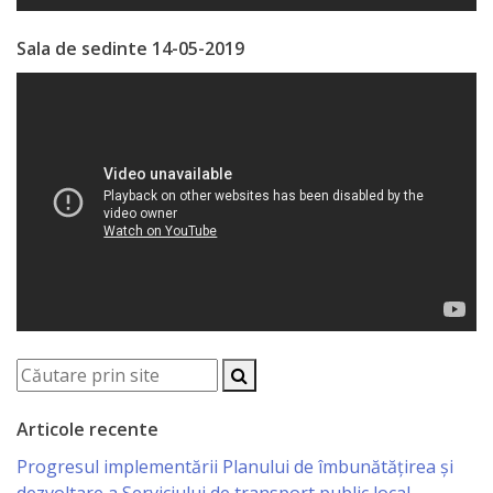
Serviciul
Sala de sedinte 14-05-2019
Juridic
Serviciul
în
Reglementarea
Regimului
Funciar
Serviciul
Relaţii
Articole recente
cu
Progresul implementării Planului de îmbunătățirea și
Publicul