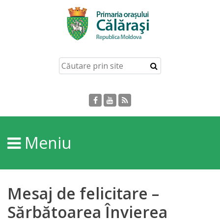
Acasă
Despre
orașul
Călărași
Istoria
Meniu
Orașului
Personalități
Mesaj de felicitare –
Regulamente
Sărbătoarea Învierea