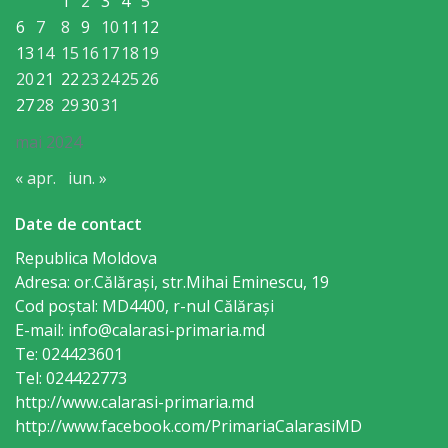
Consiliului
1
2
3
4
5
6
7
8
9
10
11
12
Dispoziții
13
14
15
16
17
18
19
20
21
22
23
24
25
26
Proiecte
27
28
29
30
31
de
mai 2024
decizii
« apr.
iun. »
Date de contact
Deciziile
Republica Moldova
Consiliului
Adresa: or.Călăraşi, str.Mihai Eminescu, 19
Cod poștal: MD4400, r-nul Călăraşi
Consiliul
E-mail: info@calarasi-primaria.md
de
Te: 024423601
Tel: 024422773
tineret
http://www.calarasi-primaria.md
http://www.facebook.com/PrimariaCalarasiMD
Activitatea