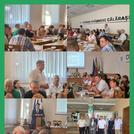
primăriei
Instituții
subordonate
IET
Lăstărel
IET
Guguță
IET
DoReMiCii
Școala