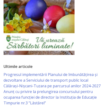
Primăriei
Lista
colaboratorilor
Primăriei
Călăraşi
Contabilitate
Serviciul
Ultimile articole
Arhitectură
Progresul implementării Planului de îmbunătățirea și
dezvoltare a Serviciului de transport public local
şi
Călărași-Nișcani-Tuzara pe parcursul anilor 2024-2027
Urbanism
Anunț cu privire la prelungirea concursului pentru
ocuparea funcţiei de director la Instituția de Educație
Timpurie nr.3 ”Lăstărel”
Serviciul