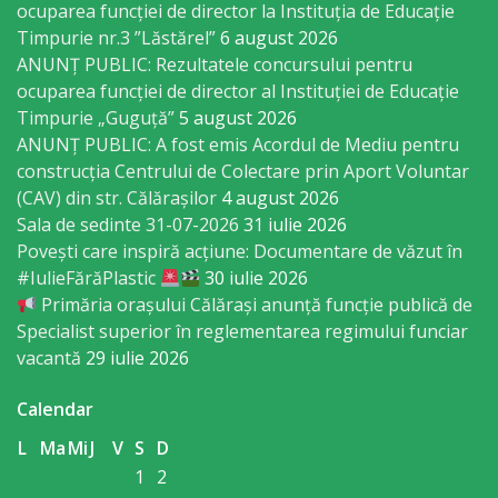
Regulament
ocuparea funcţiei de director la Instituția de Educație
Timpurie nr.3 ”Lăstărel”
6 august 2026
ANUNȚ PUBLIC: Rezultatele concursului pentru
Consiliul
ocuparea funcției de director al Instituției de Educație
local
Timpurie „Guguță”
5 august 2026
ANUNȚ PUBLIC: A fost emis Acordul de Mediu pentru
Secretarul
construcția Centrului de Colectare prin Aport Voluntar
(CAV) din str. Călărașilor
4 august 2026
Consiliului
Sala de sedinte 31-07-2026
31 iulie 2026
Povești care inspiră acțiune: Documentare de văzut în
Consilieri
#IulieFărăPlastic
30 iulie 2026
Primăria orașului Călărași anunță funcție publică de
Comisii
Specialist superior în reglementarea regimului funciar
vacantă
29 iulie 2026
de
specialitate
Calendar
L
Ma
Mi
J
V
S
D
Regulamentul
1
2