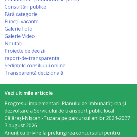
Economist
Consultări publice
Fără categorie
Primar
Funcții vacante
Galerie Foto
Galerie Video
Viceprimarii
Noutăți
Proiecte de decizii
Specialist
raport-de-transparenta
Relații
Ședințele consiliului online
Transparență decizională
cu
Publicul,
Vezi ultimile articole
Operator
Progresul implementării Planului de îmbunătățirea și
CISC
dezvoltare a Serviciului de transport public local
Călărași-Nișcani-Tuzara pe parcursul anilor 2024-2027
Organigrama
7 august 2026
Anunț cu privire la prelungirea concursului pentru