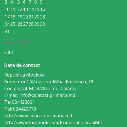
Consiliului
3
4
5
6
7
8
9
10
11
12
13
14
15
16
Dispoziții
17
18
19
20
21
22
23
24
25
26
27
28
29
30
Proiecte
31
de
august 2026
decizii
« iul.
Deciziile
Date de contact
Consiliului
Republica Moldova
Adresa: or.Călăraşi, str.Mihai Eminescu, 19
Cod poștal: MD4400, r-nul Călăraşi
Consiliul
E-mail: info@calarasi-primaria.md
de
Te: 024423601
Tel: 024422773
tineret
http://www.calarasi-primaria.md
http://www.facebook.com/PrimariaCalarasiMD
Activitatea