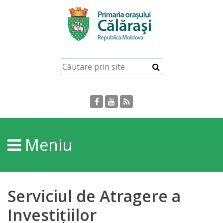
Acasă
Despre
orașul
Călărași
Istoria
Meniu
Orașului
Personalități
Serviciul de Atragere a
Regulamente
Investiţiilor