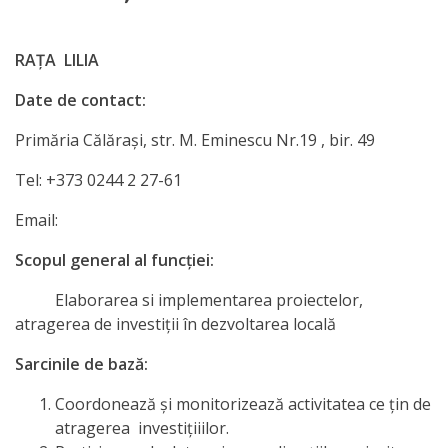
Orașe
înfrățite
RAȚA LILIA
Strategii
Date de contact:
Primăria Călăraşi, str. M. Eminescu Nr.19 , bir. 49
Registrul
de
Tel: +373 0244 2 27-61
Stat
Email:
al
Scopul general al funcţiei:
Actelor
Elaborarea si implementarea proiectelor,
Locale
atragerea de investiţii în dezvoltarea locală
Sarcinile de bază:
Primăria
Coordonează şi monitorizează activitatea ce ţin de
Aparatul
atragerea investiţiiilor.