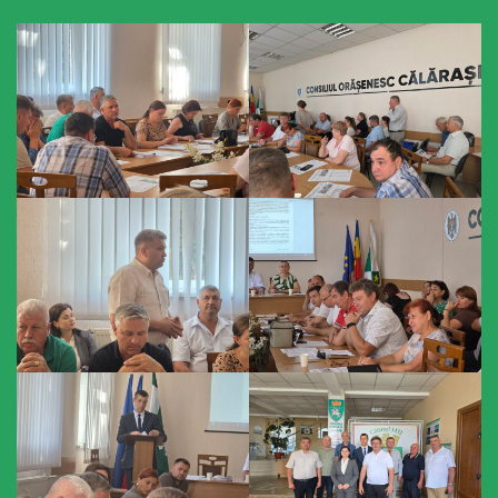
primăriei
Instituții
subordonate
IET
Lăstărel
IET
Guguță
IET
DoReMiCii
Școala