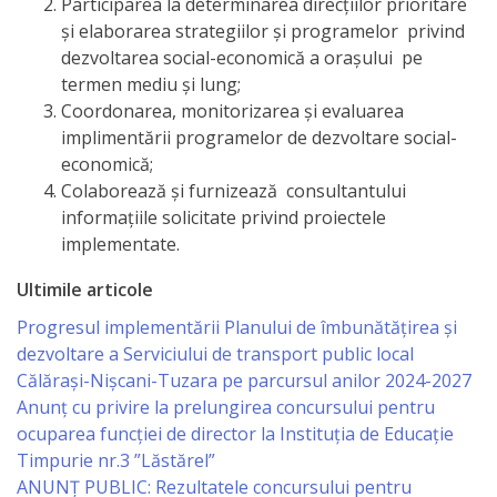
Participarea la determinarea direcţiilor prioritare
Primăriei
şi elaborarea strategiilor şi programelor privind
dezvoltarea social-economică a oraşului pe
Lista
termen mediu şi lung;
Coordonarea, monitorizarea şi evaluarea
colaboratorilor
implimentării programelor de dezvoltare social-
Primăriei
economică;
Colaborează şi furnizează consultantului
Călăraşi
informaţiile solicitate privind proiectele
implementate.
Contabilitate
Ultimile articole
Serviciul
Progresul implementării Planului de îmbunătățirea și
Arhitectură
dezvoltare a Serviciului de transport public local
Călărași-Nișcani-Tuzara pe parcursul anilor 2024-2027
şi
Anunț cu privire la prelungirea concursului pentru
Urbanism
ocuparea funcţiei de director la Instituția de Educație
Timpurie nr.3 ”Lăstărel”
Serviciul
ANUNȚ PUBLIC: Rezultatele concursului pentru