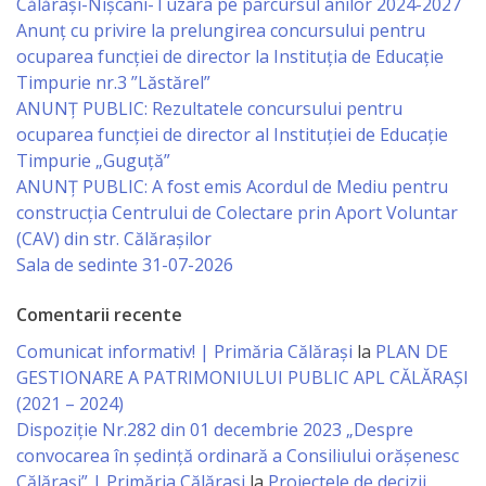
Călărași-Nișcani-Tuzara pe parcursul anilor 2024-2027
Anunț cu privire la prelungirea concursului pentru
Specialist
ocuparea funcţiei de director la Instituția de Educație
în
Timpurie nr.3 ”Lăstărel”
ANUNȚ PUBLIC: Rezultatele concursului pentru
Construcţii,
ocuparea funcției de director al Instituției de Educație
Gospodărie
Timpurie „Guguță”
ANUNȚ PUBLIC: A fost emis Acordul de Mediu pentru
Comunală
construcția Centrului de Colectare prin Aport Voluntar
şi
(CAV) din str. Călărașilor
Sala de sedinte 31-07-2026
Drumuri
Comentarii recente
Specialist
Comunicat informativ! | Primăria Călărași
la
PLAN DE
în
GESTIONARE A PATRIMONIULUI PUBLIC APL CĂLĂRAȘI
(2021 – 2024)
Problemele
Dispoziție Nr.282 din 01 decembrie 2023 „Despre
Antreprenoriat,
convocarea în ședință ordinară a Consiliului orășenesc
Călărași” | Primăria Călărași
la
Proiectele de decizii