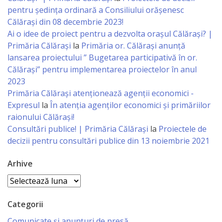
Business
pentru ședința ordinară a Consiliului orășenesc
şi
Călărași din 08 decembrie 2023!
Ai o idee de proiect pentru a dezvolta orașul Călărași? |
Comerţ
Primăria Călărași
la
Primăria or. Călărași anunță
lansarea proiectului ” Bugetarea participativă în or.
Specialist
Călărași” pentru implementarea proiectelor în anul
în
2023
Primăria Călăraşi atenţionează agenţii economici -
Problemele
Expresul
la
În atenția agenților economici și primăriilor
Tineretului
raionului Călărași!
Consultări publice! | Primăria Călărași
la
Proiectele de
şi
decizii pentru consultări publice din 13 noiembrie 2021
Sportului
Arhive
Specialist
Arhive
pentru
Categorii
Planificare,
Comunicate și anunțuri de presă