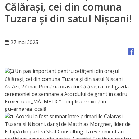
Orașe
Călărași, cei din comuna
înfrățite
Tuzara și din satul Nișcani!
Strategii
27 mai 2025
Registrul
de
Stat
Un pas important pentru cetățenii din orașul
al
Călărași, cei din comuna Tuzara și din satul Nișcani!
Astăzi, 27 mai, Primăria orașului Călărași a fost gazda
Actelor
ceremoniei de semnare a Acordului de grant în cadrul
Locale
Proiectului „MĂ IMPLIC” – implicare civică în
guvernarea locală.
Primăria
Acordul a fost semnat între primăriile Călărași,
Tuzara și Nișcani, dar și de Matthias Morgner, lider de
Aparatul
Echipă din partea Skat Consulting. La eveniment au