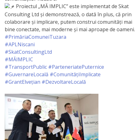
Proiectul „MĂ IMPLIC” este implementat de Skat
de
Consulting Ltd și demonstrează, o dată în plus, că prin
Atragere
colaborare și implicare, putem construi comunități mai
bine conectate, mai moderne și mai aproape de oameni.
a
#PrimăriaComuneiTuzara
Investiţiilor
#APLNiscani
#SkatConsultingLtd
Serviciul
#MĂIMPLIC
#TransportPublic
#ParteneriatePuternice
de
#GuvernareLocală
#ComunitățiImplicate
Colectare
#GrantElvețian
#DezvoltareLocală
a
Impozitelor
şi
Taxelor
Locale