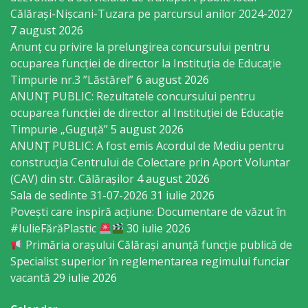
sportivă
Călărași-Nișcani-Tuzara pe parcursul anilor 2024-2027
7 august 2026
„Mihai
Anunț cu privire la prelungirea concursului pentru
Viteazul”
ocuparea funcţiei de director la Instituția de Educație
Timpurie nr.3 ”Lăstărel”
6 august 2026
ANUNȚ PUBLIC: Rezultatele concursului pentru
Școala
ocuparea funcției de director al Instituției de Educație
Sportivă
Timpurie „Guguță”
5 august 2026
ANUNȚ PUBLIC: A fost emis Acordul de Mediu pentru
Specializată
construcția Centrului de Colectare prin Aport Voluntar
de
(CAV) din str. Călărașilor
4 august 2026
Sala de sedinte 31-07-2026
31 iulie 2026
Rezerve
Povești care inspiră acțiune: Documentare de văzut în
Olimpice
#IulieFărăPlastic
30 iulie 2026
Primăria orașului Călărași anunță funcție publică de
Călărași
Specialist superior în reglementarea regimului funciar
vacantă
29 iulie 2026
Stadionul