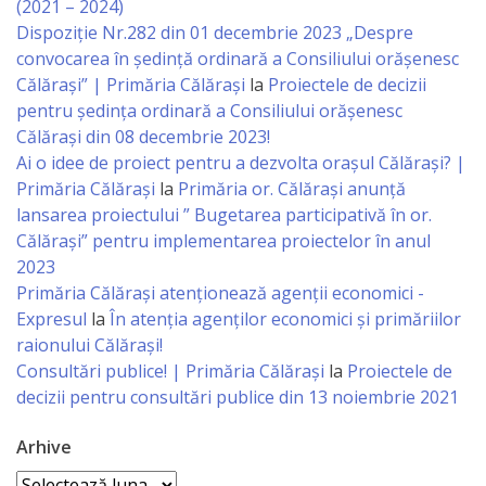
Consiliului
(2021 – 2024)
Dispoziție Nr.282 din 01 decembrie 2023 „Despre
Dispoziții
convocarea în ședință ordinară a Consiliului orășenesc
Călărași” | Primăria Călărași
la
Proiectele de decizii
pentru ședința ordinară a Consiliului orășenesc
Proiecte
Călărași din 08 decembrie 2023!
de
Ai o idee de proiect pentru a dezvolta orașul Călărași? |
Primăria Călărași
la
Primăria or. Călărași anunță
decizii
lansarea proiectului ” Bugetarea participativă în or.
Călărași” pentru implementarea proiectelor în anul
Deciziile
2023
Consiliului
Primăria Călăraşi atenţionează agenţii economici -
Expresul
la
În atenția agenților economici și primăriilor
Consiliul
raionului Călărași!
Consultări publice! | Primăria Călărași
la
Proiectele de
de
decizii pentru consultări publice din 13 noiembrie 2021
tineret
Arhive
Activitatea
Arhive