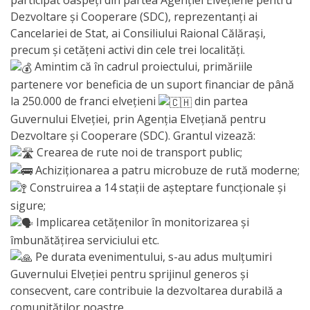
participat oaspeți din partea Agenției Elvețiene pentru
Primăriei
Dezvoltare și Cooperare (SDC), reprezentanți ai
Cancelariei de Stat, ai Consiliului Raional Călărași,
Lista
precum și cetățeni activi din cele trei localități.
Amintim că în cadrul proiectului, primăriile
colaboratorilor
partenere vor beneficia de un suport financiar de până
Primăriei
la 250.000 de franci elvețieni
din partea
Guvernului Elveției, prin Agenția Elvețiană pentru
Călăraşi
Dezvoltare și Cooperare (SDC). Grantul vizează:
Crearea de rute noi de transport public;
Contabilitate
Achiziționarea a patru microbuze de rută moderne;
Construirea a 14 stații de așteptare funcționale și
Serviciul
sigure;
Arhitectură
Implicarea cetățenilor în monitorizarea și
îmbunătățirea serviciului etc.
şi
Pe durata evenimentului, s-au adus mulțumiri
Urbanism
Guvernului Elveției pentru sprijinul generos și
consecvent, care contribuie la dezvoltarea durabilă a
Serviciul
comunităților noastre.