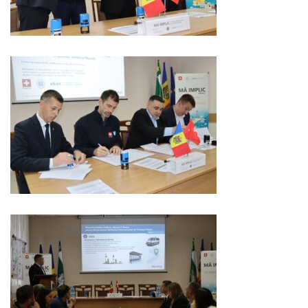
Serviciul
Juridic
Serviciul
în
Reglementarea
Regimului
Funciar
Serviciul
Relaţii
cu
Publicul