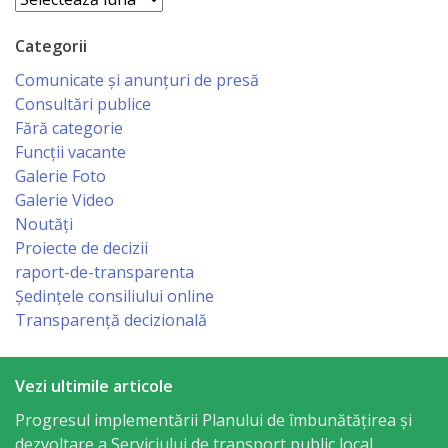
primăriei
Categorii
Instituții
Comunicate și anunțuri de presă
Consultări publice
subordonate
Fără categorie
Funcții vacante
IET
Galerie Foto
Galerie Video
Lăstărel
Noutăți
Proiecte de decizii
IET
raport-de-transparenta
Guguță
Ședințele consiliului online
Transparență decizională
IET
DoReMiCii
Vezi ultimile articole
Progresul implementării Planului de îmbunătățirea și
Școala
dezvoltare a Serviciului de transport public local