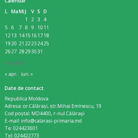
orășenesc
Calendar
L
Ma
Mi
J
V
S
D
Muzeul
1
2
3
4
de
5
6
7
8
9
10
11
12
13
14
15
16
17
18
Istorie
19
20
21
22
23
24
25
şi
26
27
28
29
30
31
Etnografie
mai 2025
„Dumitru
« apr.
iun. »
Scvorțov-
Date de contact
Russu”
Republica Moldova
or.
Adresa: or.Călăraşi, str.Mihai Eminescu, 19
Cod poștal: MD4400, r-nul Călăraşi
Călăraşi
E-mail: info@calarasi-primaria.md
Te: 024423601
Î.M.
Tel: 024422773