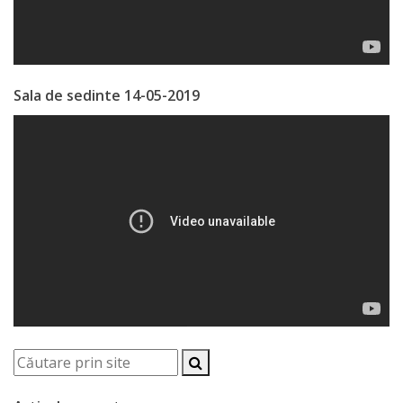
Economist
Primar
Sala de sedinte 14-05-2019
Viceprimarii
Specialist
Relații
cu
Publicul,
Operator
CISC
Organigrama