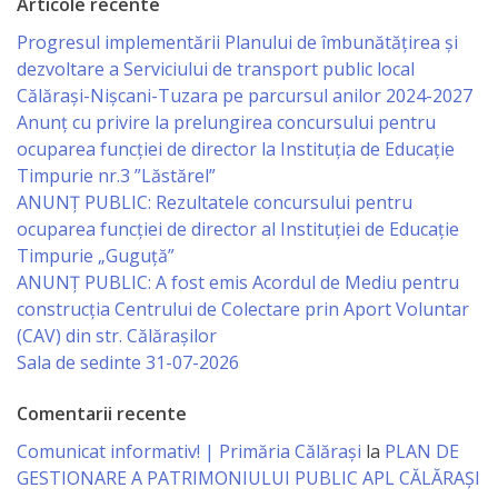
Articole recente
Regulament
Progresul implementării Planului de îmbunătățirea și
Consiliul
dezvoltare a Serviciului de transport public local
Călărași-Nișcani-Tuzara pe parcursul anilor 2024-2027
local
Anunț cu privire la prelungirea concursului pentru
ocuparea funcţiei de director la Instituția de Educație
Secretarul
Timpurie nr.3 ”Lăstărel”
ANUNȚ PUBLIC: Rezultatele concursului pentru
Consiliului
ocuparea funcției de director al Instituției de Educație
Timpurie „Guguță”
Consilieri
ANUNȚ PUBLIC: A fost emis Acordul de Mediu pentru
construcția Centrului de Colectare prin Aport Voluntar
Comisii
(CAV) din str. Călărașilor
de
Sala de sedinte 31-07-2026
specialitate
Comentarii recente
Comunicat informativ! | Primăria Călărași
la
PLAN DE
Regulamentul
GESTIONARE A PATRIMONIULUI PUBLIC APL CĂLĂRAȘI