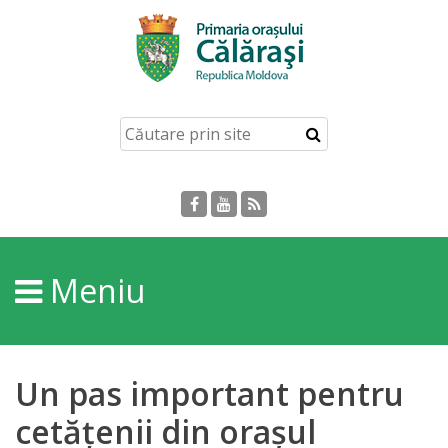
Acasă
Despre
orașul
Călărași
Istoria
Meniu
Orașului
Personalități
Un pas important pentru
Regulamente
cetățenii din orașul