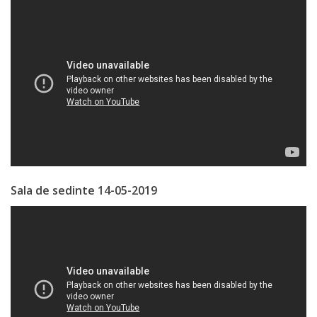
Gospodăria
Comunal
Locativă
Centrul
de
Tineret
Noutăți
Sala de sedinte 14-05-2019
Cultură/tineret/sport
Programe
de
activitate