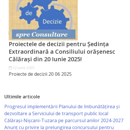
Orașe
înfrățite
Strategii
Registrul
Proiectele de decizii pentru Ședința
Extraordinară a Consiliului orășenesc
de
Călărași din 20 Iunie 2025!
Stat
12 iunie 2025
al
Proiecte de decizii 20 06 2025
Actelor
Locale
Ultimile articole
Progresul implementării Planului de îmbunătățirea și
Primăria
dezvoltare a Serviciului de transport public local
Călărași-Nișcani-Tuzara pe parcursul anilor 2024-2027
Aparatul
Anunț cu privire la prelungirea concursului pentru