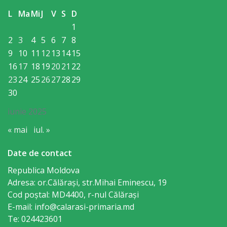
Regulament
L
Ma
Mi
J
V
S
D
1
Consiliul
2
3
4
5
6
7
8
local
9
10
11
12
13
14
15
16
17
18
19
20
21
22
Secretarul
23
24
25
26
27
28
29
30
Consiliului
iunie 2025
Consilieri
« mai
iul. »
Comisii
Date de contact
de
Republica Moldova
specialitate
Adresa: or.Călăraşi, str.Mihai Eminescu, 19
Cod poștal: MD4400, r-nul Călăraşi
E-mail: info@calarasi-primaria.md
Regulamentul
Te: 024423601