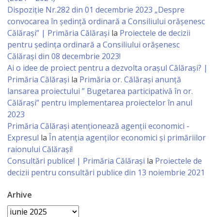
Dispoziție Nr.282 din 01 decembrie 2023 „Despre
Specialist
convocarea în ședință ordinară a Consiliului orășenesc
Călărași” | Primăria Călărași
la
Proiectele de decizii
în
pentru ședința ordinară a Consiliului orășenesc
Construcţii,
Călărași din 08 decembrie 2023!
Ai o idee de proiect pentru a dezvolta orașul Călărași? |
Gospodărie
Primăria Călărași
la
Primăria or. Călărași anunță
Comunală
lansarea proiectului ” Bugetarea participativă în or.
Călărași” pentru implementarea proiectelor în anul
şi
2023
Drumuri
Primăria Călăraşi atenţionează agenţii economici -
Expresul
la
În atenția agenților economici și primăriilor
Specialist
raionului Călărași!
Consultări publice! | Primăria Călărași
la
Proiectele de
în
decizii pentru consultări publice din 13 noiembrie 2021
Problemele
Arhive
Antreprenoriat,
Arhive