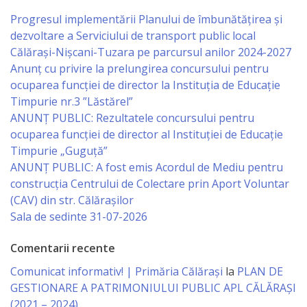
Progresul implementării Planului de îmbunătățirea și
Serviciul
dezvoltare a Serviciului de transport public local
Juridic
Călărași-Nișcani-Tuzara pe parcursul anilor 2024-2027
Anunț cu privire la prelungirea concursului pentru
ocuparea funcţiei de director la Instituția de Educație
Serviciul
Timpurie nr.3 ”Lăstărel”
în
ANUNȚ PUBLIC: Rezultatele concursului pentru
ocuparea funcției de director al Instituției de Educație
Reglementarea
Timpurie „Guguță”
Regimului
ANUNȚ PUBLIC: A fost emis Acordul de Mediu pentru
construcția Centrului de Colectare prin Aport Voluntar
Funciar
(CAV) din str. Călărașilor
Sala de sedinte 31-07-2026
Serviciul
Relaţii
Comentarii recente
cu
Comunicat informativ! | Primăria Călărași
la
PLAN DE
GESTIONARE A PATRIMONIULUI PUBLIC APL CĂLĂRAȘI
Publicul
(2021 – 2024)