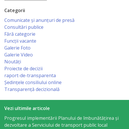
Business
şi
Categorii
Comunicate și anunțuri de presă
Comerţ
Consultări publice
Fără categorie
Specialist
Funcții vacante
în
Galerie Foto
Galerie Video
Problemele
Noutăți
Tineretului
Proiecte de decizii
raport-de-transparenta
şi
Ședințele consiliului online
Sportului
Transparență decizională
Specialist
Vezi ultimile articole
pentru
Progresul implementării Planului de îmbunătățirea și
Planificare,
dezvoltare a Serviciului de transport public local