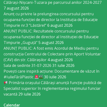
Călărași-Nișcani-Tuzara pe parcursul anilor 2024-2027
Economist
7 august 2026
Anunț cu privire la prelungirea concursului pentru
Primar
ocuparea funcţiei de director la Instituția de Educație
Timpurie nr.3 ”Lăstărel”
6 august 2026
Viceprimarii
ANUNȚ PUBLIC: Rezultatele concursului pentru
ocuparea funcției de director al Instituției de Educație
Specialist
Timpurie „Guguță”
5 august 2026
ANUNȚ PUBLIC: A fost emis Acordul de Mediu pentru
Relații
construcția Centrului de Colectare prin Aport Voluntar
cu
(CAV) din str. Călărașilor
4 august 2026
Sala de sedinte 31-07-2026
31 iulie 2026
Publicul,
Povești care inspiră acțiune: Documentare de văzut în
Operator
#IulieFărăPlastic
30 iulie 2026
Primăria orașului Călărași anunță funcție publică de
CISC
Specialist superior în reglementarea regimului funciar
vacantă
29 iulie 2026
Organigrama
Calendar