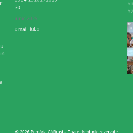
l”
ht
30
ht
iunie 2025
« mai
iul. »
iu
in
e
© 2026 Primăria Călărași – Toate drepturile rezervate