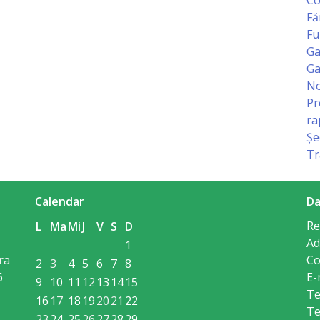
Fă
Fu
Ga
Ga
No
Pr
ra
Șe
Tr
Calendar
Da
Re
L
Ma
Mi
J
V
S
D
Ad
1
ra
Co
2
3
4
5
6
7
8
6
E-
9
10
11
12
13
14
15
Te
16
17
18
19
20
21
22
Te
23
24
25
26
27
28
29