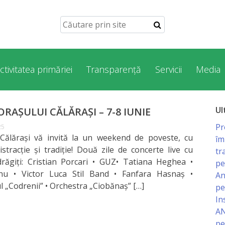
ctivitatea primăriei
Transparență
Servicii
Media
Ul
ORAȘULUI CĂLĂRAȘI – 7-8 IUNIE
Pr
25
 Călărași vă invită la un weekend de poveste, cu
îm
istracție și tradiție! Două zile de concerte live cu
tr
ndrăgiți: Cristian Porcari • GUZ• Tatiana Heghea •
pe
nu • Victor Luca Stil Band • Fanfara Hasnaș •
An
 „Codrenii” • Orchestra „Ciobănaș” […]
pe
In
AN
pe