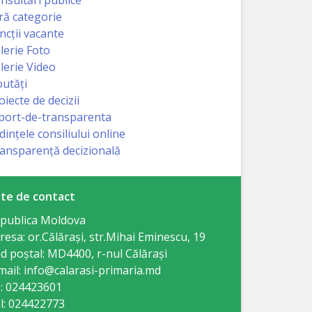
ră categorie
ncții vacante
lerie Foto
lerie Video
utăți
oiecte de decizii
port-de-transparenta
dințele consiliului online
ansparență decizională
te de contact
publica Moldova
resa: or.Călăraşi, str.Mihai Eminescu, 19
d poștal: MD4400, r-nul Călăraşi
mail: info@calarasi-primaria.md
: 024423601
l: 024422773