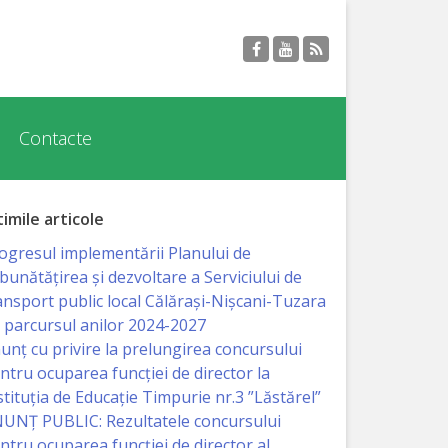
Contacte
timile articole
ogresul implementării Planului de
bunătățirea și dezvoltare a Serviciului de
ansport public local Călărași-Nișcani-Tuzara
 parcursul anilor 2024-2027
unț cu privire la prelungirea concursului
ntru ocuparea funcţiei de director la
stituția de Educație Timpurie nr.3 ”Lăstărel”
UNȚ PUBLIC: Rezultatele concursului
ntru ocuparea funcției de director al