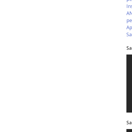
In
AN
pe
Ap
Sa
Sa
Sa