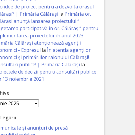
 o idee de proiect pentru a dezvolta orașul
lărași? | Primăria Călărași
la
Primăria or.
lărași anunță lansarea proiectului ”
getarea participativă în or. Călărași” pentru
plementarea proiectelor în anul 2023
imăria Călăraşi atenţionează agenţii
onomici - Expresul
la
În atenția agenților
onomici și primăriilor raionului Călărași!
nsultări publice! | Primăria Călărași
la
oiectele de decizii pentru consultări publice
n 13 noiembrie 2021
hive
hive
tegorii
municate și anunțuri de presă
nsultări publice