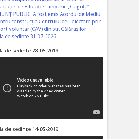
stituției de Educație Timpurie „Guguță”
UNȚ PUBLIC: A fost emis Acordul de Mediu
ntru construcția Centrului de Colectare prin
ort Voluntar (CAV) din str. Călărașilor
la de sedinte 31-07-2026
la de sedinte 28-06-2019
la de sedinte 14-05-2019