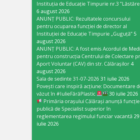
Business
Instituția de Educație Timpurie nr.3 ”Lăstăre
6 august 2026
şi
ANUNȚ PUBLIC: Rezultatele concursului
Comerţ
pentru ocuparea funcției de director al
Instituției de Educație Timpurie „Guguță”
5
Specialist
august 2026
ANUNȚ PUBLIC: A fost emis Acordul de Med
în
pentru construcția Centrului de Colectare pr
Problemele
Aport Voluntar (CAV) din str. Călărașilor
4
august 2026
Tineretului
Sala de sedinte 31-07-2026
31 iulie 2026
şi
Povești care inspiră acțiune: Documentare d
văzut în #IulieFărăPlastic
30 iulie 2026
Sportului
Primăria orașului Călărași anunță funcție
publică de Specialist superior în
Specialist
reglementarea regimului funciar vacantă
29
pentru
iulie 2026
Planificare,