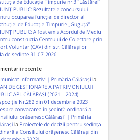
stituția de Educație Timpurie nr.3 ”Lăstărel”
UNȚ PUBLIC: Rezultatele concursului
ntru ocuparea funcției de director al
stituției de Educație Timpurie „Guguță”
UNȚ PUBLIC: A fost emis Acordul de Mediu
ntru construcția Centrului de Colectare prin
ort Voluntar (CAV) din str. Călărașilor
la de sedinte 31-07-2026
mentarii recente
municat informativ! | Primăria Călărași
la
AN DE GESTIONARE A PATRIMONIULUI
BLIC APL CĂLĂRAȘI (2021 – 2024)
spoziție Nr.282 din 01 decembrie 2023
espre convocarea în ședință ordinară a
nsiliului orășenesc Călărași” | Primăria
lărași
la
Proiectele de decizii pentru ședința
dinară a Consiliului orășenesc Călărași din
 decembrie 2023!