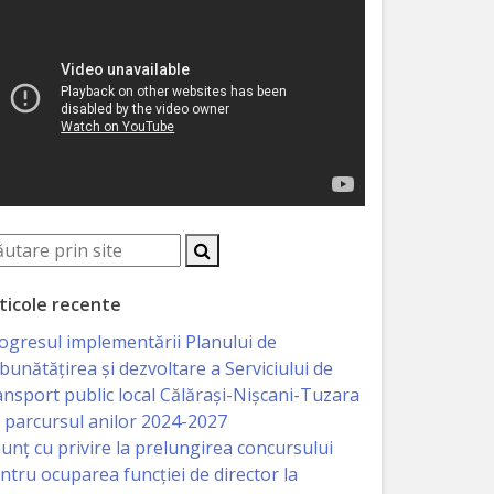
ticole recente
ogresul implementării Planului de
bunătățirea și dezvoltare a Serviciului de
ansport public local Călărași-Nișcani-Tuzara
 parcursul anilor 2024-2027
unț cu privire la prelungirea concursului
ntru ocuparea funcţiei de director la