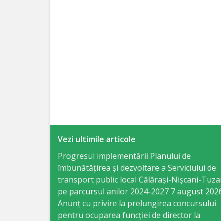
Specialist
în
Construcţii,
Gospodărie
Comunală
şi
Drumuri
Vezi ultimile articole
Specialist
Progresul implementării Planului de
îmbunătățirea și dezvoltare a Serviciului de
în
transport public local Călărași-Nișcani-Tuza
Problemele
pe parcursul anilor 2024-2027
7 august 202
Anunț cu privire la prelungirea concursului
Antreprenoriat,
pentru ocuparea funcţiei de director la