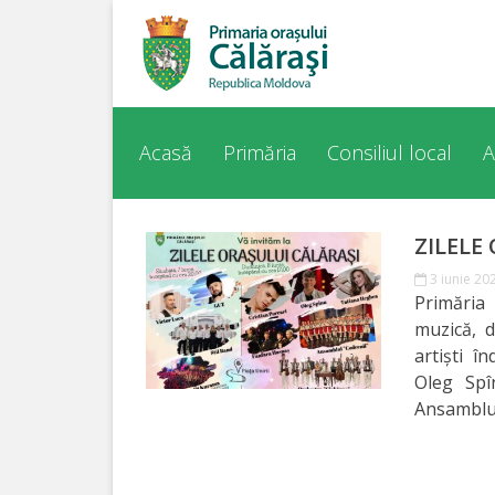
Acasă
Despre
Acasă
Primăria
Consiliul local
A
orașul
Călărași
ZILELE 
3 iunie 20
Istoria
Primăria
Orașului
muzică, d
artiști î
Personalități
Oleg Spî
Ansamblul
Regulamente