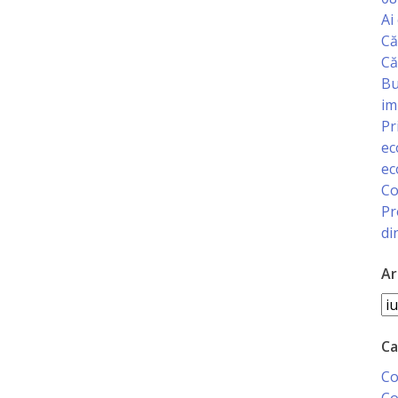
Ai
Că
Că
Bu
im
Pr
ec
ec
Co
Pr
di
Ar
Ar
Ca
Co
Co