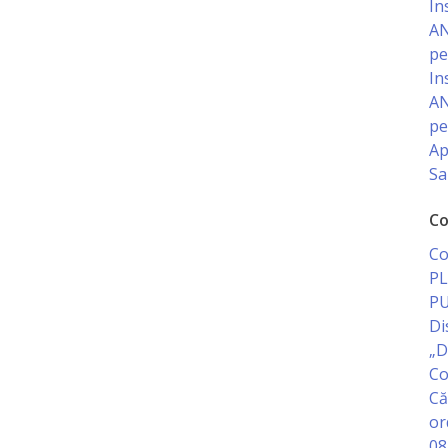
In
AN
pe
In
AN
pe
Ap
Sa
Co
Co
PL
PU
Di
„D
Co
Că
or
08