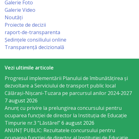
Consiliului
Galerie Foto
Galerie Video
Dispoziții
Noutăți
Proiecte de decizii
Proiecte
raport-de-transparenta
Ședințele consiliului online
de
Transparență decizională
decizii
Vezi ultimile articole
Deciziile
Progresul implementării Planului de îmbunătățirea și
Consiliului
dezvoltare a Serviciului de transport public local
Călărași-Nișcani-Tuzara pe parcursul anilor 2024-2027
Consiliul
7 august 2026
Anunț cu privire la prelungirea concursului pentru
de
ocuparea funcţiei de director la Instituția de Educație
tineret
Timpurie nr.3 ”Lăstărel”
6 august 2026
ANUNȚ PUBLIC: Rezultatele concursului pentru
Activitatea
ocuparea funcției de director al Instituției de Educație