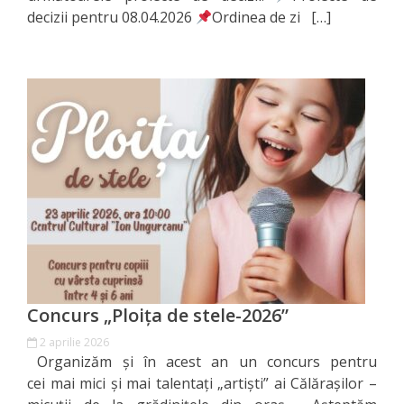
decizii pentru 08.04.2026
Ordinea de zi […]
de
Atragere
a
Investiţiilor
Serviciul
de
Colectare
a
Impozitelor
Concurs „Ploița de stele-2026”
şi
2 aprilie 2026
Taxelor
Organizăm și în acest an un concurs pentru
cei mai mici și mai talentați „artiști” ai Călărașilor –
Locale