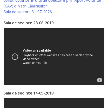
construcția Centrului de Colectare prin Aport Voluntar
(CAV) din str. Călărașilor
Specialist
Sala de sedinte 31-07-2026
în
Sala de sedinte 28-06-2019
Construcţii,
Gospodărie
Comunală
şi
Drumuri
Specialist
în
Problemele
Sala de sedinte 14-05-2019
Antreprenoriat,