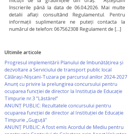
micuții de la grădinițele din oraș. Așteptăm
înscrierile până la data de 06.04.2026. Mai multe
Serviciul
detalii aflați consultând Regulamentul. Pentru
informații suplimentare ne puteți contacta la
Juridic
numărul de telefon: 067562308 Regulament de […]
Serviciul
în
Ultimile articole
Reglementarea
Progresul implementării Planului de îmbunătățirea și
dezvoltare a Serviciului de transport public local
Regimului
Călărași-Nișcani-Tuzara pe parcursul anilor 2024-2027
Funciar
Anunț cu privire la prelungirea concursului pentru
ocuparea funcţiei de director la Instituția de Educație
Serviciul
Timpurie nr.3 ”Lăstărel”
ANUNȚ PUBLIC: Rezultatele concursului pentru
Relaţii
ocuparea funcției de director al Instituției de Educație
cu
Timpurie „Guguță”
ANUNȚ PUBLIC: A fost emis Acordul de Mediu pentru
Publicul