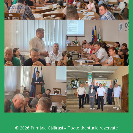
orășenesc
Muzeul
de
Istorie
şi
Etnografie
„Dumitru
Scvorțov-
Russu”
or.
Călăraşi
Î.M.
© 2026 Primăria Călărași – Toate drepturile rezervate