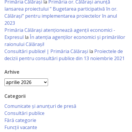
Primăria Călărași
la
Primăria or. Călărași anunță
Regulament
lansarea proiectului ” Bugetarea participativă în or.
Călărași” pentru implementarea proiectelor în anul
Consiliul
2023
local
Primăria Călăraşi atenţionează agenţii economici -
Expresul
la
În atenția agenților economici și primăriilor
Secretarul
raionului Călărași!
Consultări publice! | Primăria Călărași
la
Proiectele de
Consiliului
decizii pentru consultări publice din 13 noiembrie 2021
Consilieri
Arhive
Arhive
Comisii
de
Categorii
specialitate
Comunicate și anunțuri de presă
Consultări publice
Fără categorie
Regulamentul
Funcții vacante