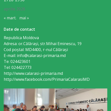
sportivă
aprilie 2026
„Mihai
« mart.
mai »
Viteazul”
Date de contact
Școala
Republica Moldova
Adresa: or.Călăraşi, str.Mihai Eminescu, 19
Sportivă
Cod poștal: MD4400, r-nul Călăraşi
Specializată
E-mail: info@calarasi-primaria.md
Te: 024423601
de
Tel: 024422773
Rezerve
http://www.calarasi-primaria.md
http://www.facebook.com/PrimariaCalarasiMD
Olimpice
Călărași
Stadionul