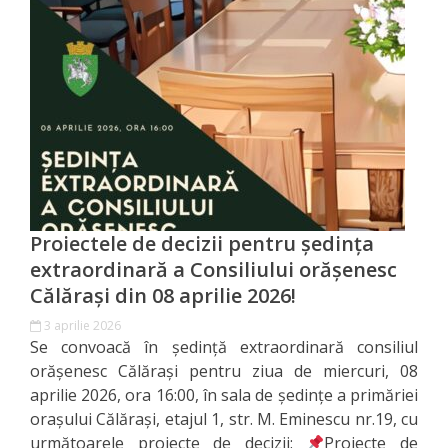
Primăriei
Lista
colaboratorilor
Primăriei
Călăraşi
Contabilitate
Proiectele de decizii pentru ședința
extraordinară a Consiliului orășenesc
Serviciul
Călărași din 08 aprilie 2026!
Arhitectură
3 aprilie 2026
Se convoacă în ședință extraordinară consiliul
şi
orășenesc Călărași pentru ziua de miercuri, 08
Urbanism
aprilie 2026, ora 16:00, în sala de ședințe a primăriei
orașului Călărași, etajul 1, str. M. Eminescu nr.19, cu
Serviciul
următoarele proiecte de decizii:
Proiecte de