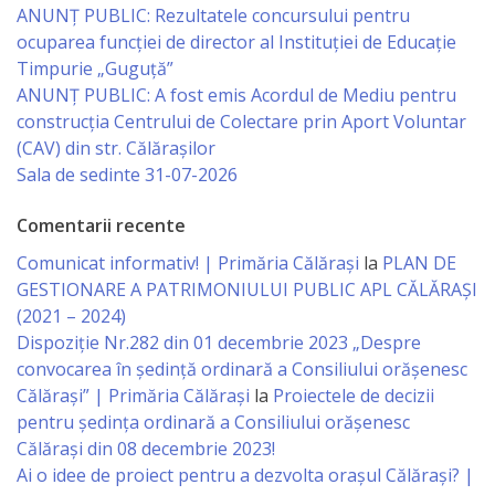
ANUNȚ PUBLIC: Rezultatele concursului pentru
Economist
ocuparea funcției de director al Instituției de Educație
Timpurie „Guguță”
Primar
ANUNȚ PUBLIC: A fost emis Acordul de Mediu pentru
construcția Centrului de Colectare prin Aport Voluntar
Viceprimarii
(CAV) din str. Călărașilor
Sala de sedinte 31-07-2026
Specialist
Comentarii recente
Relații
Comunicat informativ! | Primăria Călărași
la
PLAN DE
cu
GESTIONARE A PATRIMONIULUI PUBLIC APL CĂLĂRAȘI
Publicul,
(2021 – 2024)
Dispoziție Nr.282 din 01 decembrie 2023 „Despre
Operator
convocarea în ședință ordinară a Consiliului orășenesc
CISC
Călărași” | Primăria Călărași
la
Proiectele de decizii
pentru ședința ordinară a Consiliului orășenesc
Organigrama
Călărași din 08 decembrie 2023!
Ai o idee de proiect pentru a dezvolta orașul Călărași? |