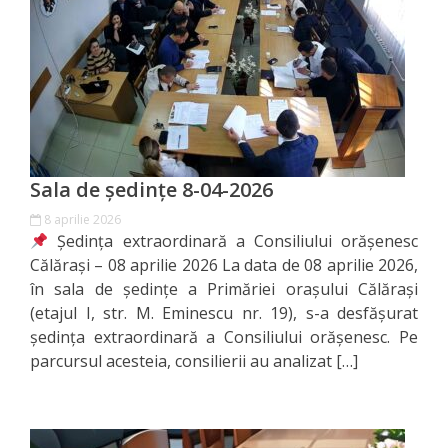
Orașe
înfrățite
Strategii
Registrul
de
Sala de ședințe 8-04-2026
Stat
8 aprilie 2026
Ședința extraordinară a Consiliului orășenesc
al
Călărași – 08 aprilie 2026 La data de 08 aprilie 2026,
Actelor
în sala de ședințe a Primăriei orașului Călărași
(etajul I, str. M. Eminescu nr. 19), s-a desfășurat
Locale
ședința extraordinară a Consiliului orășenesc. Pe
parcursul acesteia, consilierii au analizat […]
Primăria
Aparatul