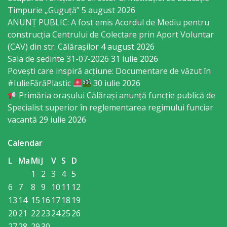
Timpurie „Guguță”
5 august 2026
primăriei
ANUNȚ PUBLIC: A fost emis Acordul de Mediu pentru
construcția Centrului de Colectare prin Aport Voluntar
Instituții
(CAV) din str. Călărașilor
4 august 2026
subordonate
Sala de sedinte 31-07-2026
31 iulie 2026
Povești care inspiră acțiune: Documentare de văzut în
#IulieFărăPlastic
30 iulie 2026
IET
Primăria orașului Călărași anunță funcție publică de
Lăstărel
Specialist superior în reglementarea regimului funciar
vacantă
29 iulie 2026
IET
Calendar
Guguță
L
Ma
Mi
J
V
S
D
1
2
3
4
5
IET
6
7
8
9
10
11
12
DoReMiCii
13
14
15
16
17
18
19
20
21
22
23
24
25
26
Școala
27
28
29
30