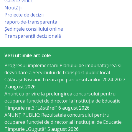
Galerie Video
Regulament
Noutăți
Proiecte de decizii
Consiliul
raport-de-transparenta
local
Ședințele consiliului online
Transparență decizională
Secretarul
Consiliului
Vezi ultimile articole
Progresul implementării Planului de îmbunătățirea și
Consilieri
dezvoltare a Serviciului de transport public local
Călărași-Nișcani-Tuzara pe parcursul anilor 2024-2027
Comisii
7 august 2026
Anunț cu privire la prelungirea concursului pentru
de
ocuparea funcţiei de director la Instituția de Educație
specialitate
Timpurie nr.3 ”Lăstărel”
6 august 2026
ANUNȚ PUBLIC: Rezultatele concursului pentru
Regulamentul
ocuparea funcției de director al Instituției de Educație
Timpurie „Guguță”
5 august 2026