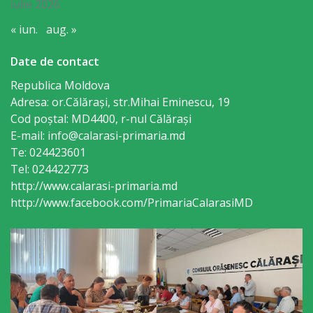
iulie 2026
primăriei
« iun.
aug. »
Instituții
Date de contact
subordonate
Republica Moldova
Adresa: or.Călăraşi, str.Mihai Eminescu, 19
IET
Cod poștal: MD4400, r-nul Călăraşi
E-mail: info@calarasi-primaria.md
Lăstărel
Te: 024423601
Tel: 024422773
IET
http://www.calarasi-primaria.md
http://www.facebook.com/PrimariaCalarasiMD
Guguță
IET
DoReMiCii
Școala